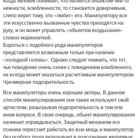
Когда человек понимает, что является объектом чей-то
нежности, влюбленности, то становится доверчивым,
слепо верит тому, кто «любит» его. Манипулятору все
эти искусственно вызванные чувства приходятся на
руку, и он может управлять «объектом воздыхания»
словно марионеткой.
Бороться с подобного рода манипуляторов
представляется возможным только при наличии
«холодной головы». Однако следует помнить, что тот,
чье поведение очень схоже с поведением влюбленного,
не всегда может оказаться расчетливым манипулятором.
Чрезмерная подозрительность.
Все манипуляторы очень хорошие актеры. В данном
способе манипулирования они также используют свой
артистизм, разыгрывая подозрительность в том или
ином вопросе. В свою очередь, объект манипулирования
начинает оправдываться. Защитный механизм его
психики перестает работать во всю мощь и манипулятор
без особого труда вкладывает в подсознание желаемые