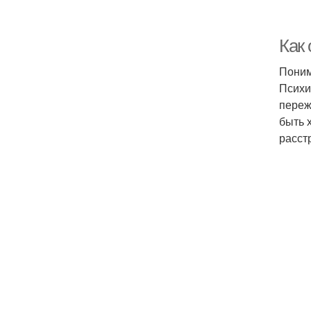
Как
Поним
Психи
переж
быть 
расст