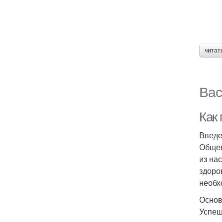
читат
Вас
Как
Введ
Общен
из на
здоро
необх
Основ
Успеш