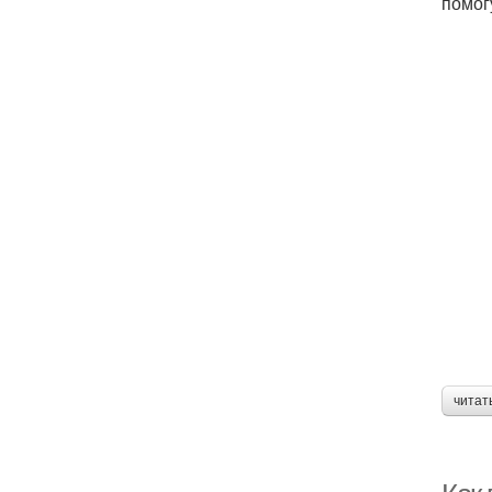
помог
читат