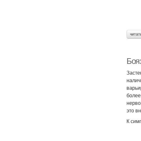
читат
Боя
Засте
налич
варьир
более
нерво
это в
К сим