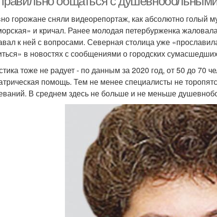
 правильно общаться с душевнобольными
но горожане сняли видеорепортаж, как абсолютно голый м
орская» и кричал. Ранее молодая петербурженка жаловала
авал к ней с вопросами. Северная столица уже «прославил
иться» в новостях с сообщениями о городских сумасшедших
стика тоже не радует - по данным за 2020 год, от 50 до 70 
атрическая помощь. Тем не менее специалисты не торопят
еваний. В среднем здесь не больше и не меньше душевнобо