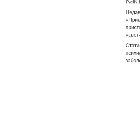
Как
Недав
«Прим
прист
«свет
Стати
психи
забол