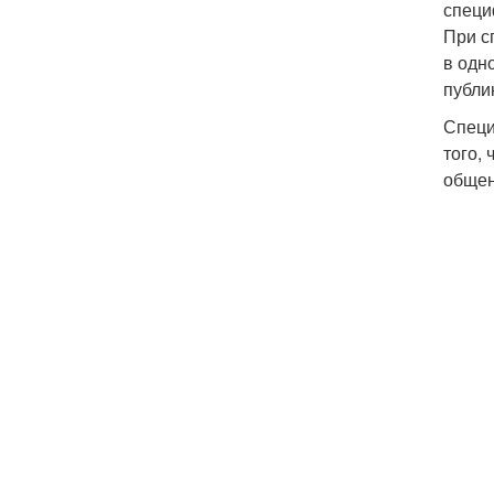
специ
При с
в одн
публи
Специ
того,
общен