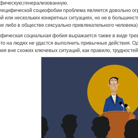
фическую;генерализованную.
пецифической социофобии проблема является довольно огр
ой или нескольких конкретных ситуациях, но не в большинст
ке либо в обществе сексуально привлекательного человека)
фическая социальная фобия выражается также в виде трев
 что на людях не удастся выполнить привычные действия. О
ия вне схожих ключевых ситуаций, как правило, трудностей