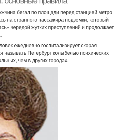
: основные правила
ужчина бегал по площади перед станцией метро
сь на странного пассажира подземки, который
ась» чередой жутких преступлений и продолжает
.
человек ежедневно госпитализирует скорая
ся называть Петербург колыбелью психических
льных, чем в других городах.