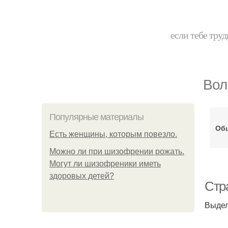
если тебе труд
Вол
Популярные материалы
Об
Есть женщины, которым повезло.
Можно ли при шизофрении рожать.
Могут ли шизофреники иметь
здоровых детей?
Стр
Выдел