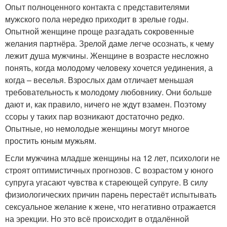
Опыт полноценного контакта с представителями
мужского пола нередко приходит в зрелые годы.
Опытной женщине проще разгадать сокровенные
желания партнёра. Зрелой даме легче осознать, к чему
лежит душа мужчины. Женщине в возрасте несложно
понять, когда молодому человеку хочется уединения, а
когда – веселья. Взрослых дам отличает меньшая
требовательность к молодому любовнику. Они больше
дают и, как правило, ничего не ждут взамен. Поэтому
ссоры у таких пар возникают достаточно редко.
Опытные, но немолодые женщины могут многое
простить юным мужьям.
Если мужчина младше женщины на 12 лет, психологи не
строят оптимистичных прогнозов. С возрастом у юного
супруга угасают чувства к стареющей супруге. В силу
физиологических причин парень перестаёт испытывать
сексуальное желание к жене, что негативно отражается
на эрекции. Но это всё происходит в отдалённой