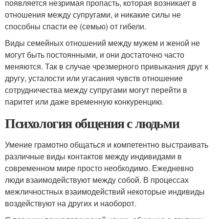
появляется незримая пропасть, которая возникает в
отношения между супругами, и никакие силы не
способны спасти ее (семью) от гибели.
Виды семейных отношений между мужем и женой не
могут быть постоянными, и они достаточно часто
меняются. Так в случае чрезмерного привыкания друг к
другу, усталости или угасания чувств отношение
сотрудничества между супругами могут перейти в
паритет или даже временную конкуренцию.
Психология общения с людьми
Умение грамотно общаться и компетентно выстраивать
различные виды контактов между индивидами в
современном мире просто необходимо. Ежедневно
люди взаимодействуют между собой. В процессах
межличностных взаимодействий некоторые индивиды
воздействуют на других и наоборот.