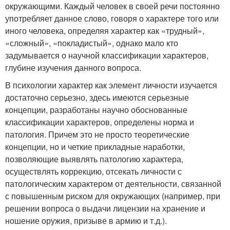
окружающими. Каждый человек в своей речи постоянно
употребляет данное слово, говоря о характере того или
иного человека, определяя характер как «трудный»,
«сложный», «покладистый», однако мало кто
задумывается о научной классификации характеров,
глубине изучения данного вопроса.
В психологии характер как элемент личности изучается
достаточно серьезно, здесь имеются серьезные
концепции, разработаны научно обоснованные
классификации характеров, определены норма и
патология. Причем это не просто теоретические
концепции, но и четкие прикладные наработки,
позволяющие выявлять патологию характера,
осуществлять коррекцию, отсекать личности с
патологическим характером от деятельности, связанной
с повышенным риском для окружающих (например, при
решении вопроса о выдачи лицензии на хранение и
ношение оружия, призыве в армию и т.д.).