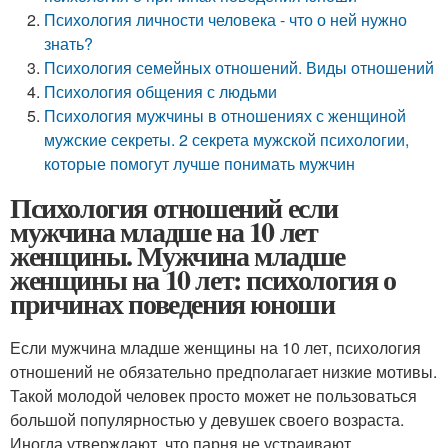
Психология личности человека - что о ней нужно
знать?
Психология семейных отношений. Виды отношений
Психология общения с людьми
Психология мужчины в отношениях с женщиной
мужские секреты. 2 секрета мужской психологии,
которые помогут лучше понимать мужчин
Психология отношений если
мужчина младше на 10 лет
женщины. Мужчина младше
женщины на 10 лет: психология о
причинах поведения юноши
Если мужчина младше женщины на 10 лет, психология
отношений не обязательно предполагает низкие мотивы.
Такой молодой человек просто может не пользоваться
большой популярностью у девушек своего возраста.
Иногда утверждают, что парня не устраивают