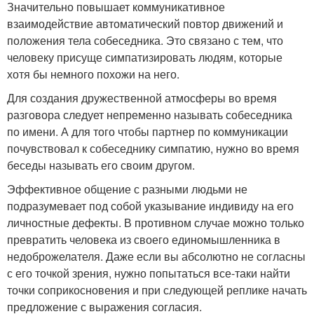
Значительно повышает коммуникативное
взаимодействие автоматический повтор движений и
положения тела собеседника. Это связано с тем, что
человеку присуще симпатизировать людям, которые
хотя бы немного похожи на него.
Для создания дружественной атмосферы во время
разговора следует непременно называть собеседника
по имени. А для того чтобы партнер по коммуникации
почувствовал к собеседнику симпатию, нужно во время
беседы называть его своим другом.
Эффективное общение с разными людьми не
подразумевает под собой указывание индивиду на его
личностные дефекты. В противном случае можно только
превратить человека из своего единомышленника в
недоброжелателя. Даже если вы абсолютно не согласны
с его точкой зрения, нужно попытаться все-таки найти
точки соприкосновения и при следующей реплике начать
предложение с выражения согласия.