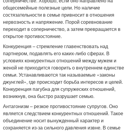
соперничестве. Хорошо, если оно направлено на
общесемейные полезные цели. Но наличие
состязательности в семье привносит в отношения
нервозность и напряжение. Порой соревнование
переходит в соперничество, а затем превращается в
открытое противостояние.
Конкуренция – стремление главенствовать над
партнером, подавлять его каких-либо сферах. В
условиях конкурентных отношений между мужем и
женой не приходится говорить о внутреннем единстве
семьи. Устанавливаются так называемые «законы
джунглей», где происходит борьба интересов и целей.
Конкуренция пагубна для супружеских отношений,
возникнув, она быстро разрушает семью.
Антагонизм – резкое противостояние супругов. Оно
является следствием конкурентных отношений. Такое
объединение носит вынужденный характер и
сохраняется из-за сильного давления извне. В семье