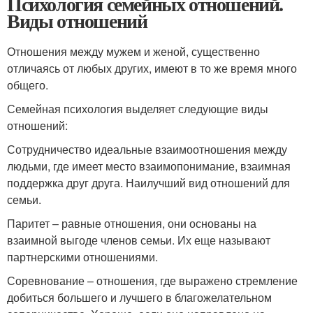
Психология семейных отношений.
Виды отношений
Отношения между мужем и женой, существенно
отличаясь от любых других, имеют в то же время много
общего.
Семейная психология выделяет следующие виды
отношений:
Сотрудничество идеальные взаимоотношения между
людьми, где имеет место взаимопонимание, взаимная
поддержка друг друга. Наилучший вид отношений для
семьи.
Паритет – равные отношения, они основаны на
взаимной выгоде членов семьи. Их еще называют
партнерскими отношениями.
Соревнование – отношения, где выражено стремление
добиться большего и лучшего в благожелательном