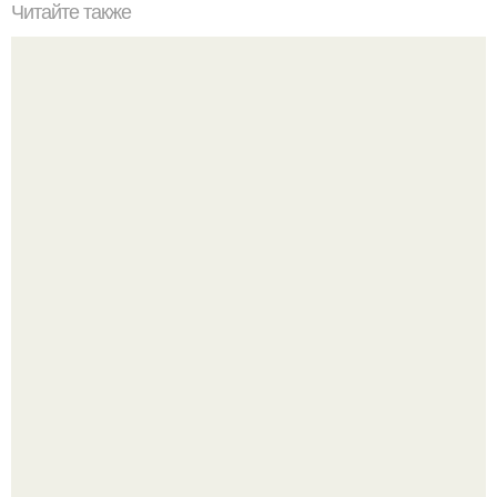
Читайте также
Привязка к человеку. Отсечение привязанностей.
Энергетические привязки и зависимости, и как от них
избавляться.
Брэдли Купер и Джиджи хадид спровоцировали слухи о