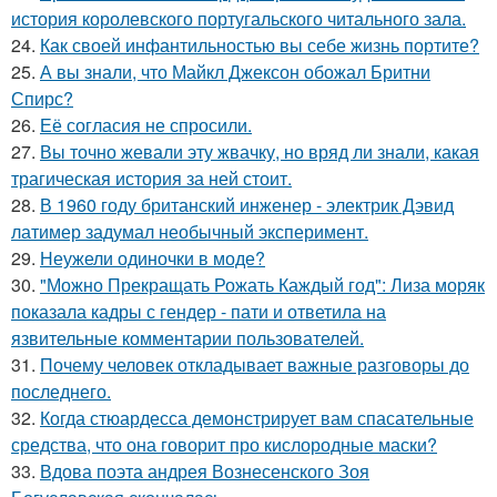
история королевского португальского читального зала.
24.
Как своей инфантильностью вы себе жизнь портите?
25.
А вы знали, что Майкл Джексон обожал Бритни
Спирс?
26.
Её согласия не спросили.
27.
Вы точно жевали эту жвачку, но вряд ли знали, какая
трагическая история за ней стоит.
28.
В 1960 году британский инженер - электрик Дэвид
латимер задумал необычный эксперимент.
29.
Неужели одиночки в моде?
30.
"Можно Прекращать Рожать Каждый год": Лиза моряк
показала кадры с гендер - пати и ответила на
язвительные комментарии пользователей.
31.
Почему человек откладывает важные разговоры до
последнего.
32.
Когда стюардесса демонстрирует вам спасательные
средства, что она говорит про кислородные маски?
33.
Вдова поэта андрея Вознесенского Зоя