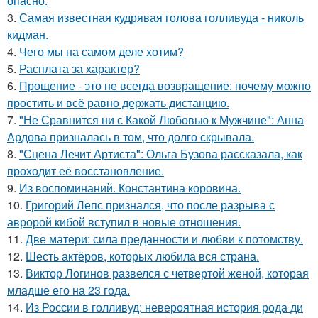
опасно.
3.
Самая известная кудрявая голова голливуда - николь
кидман.
4.
Чего мы на самом деле хотим?
5.
Расплата за характер?
6.
Прощение - это не всегда возвращение: почему можно
простить и всё равно держать дистанцию.
7.
"Не Сравнится ни с Какой Любовью к Мужчине": Анна
Ардова призналась в том, что долго скрывала.
8.
"Сцена Лечит Артиста": Ольга Бузова рассказала, как
проходит её восстановление.
9.
Из воспоминаний. Константина коровина.
10.
Григорий Лепс признался, что после разрыва с
авророй кибой вступил в новые отношения.
11.
Две матери: сила преданности и любви к потомству.
12.
Шесть актёров, которых любила вся страна.
13.
Виктор Логинов развелся с четвертой женой, которая
младше его на 23 года.
14.
Из России в голливуд: невероятная история рода ди