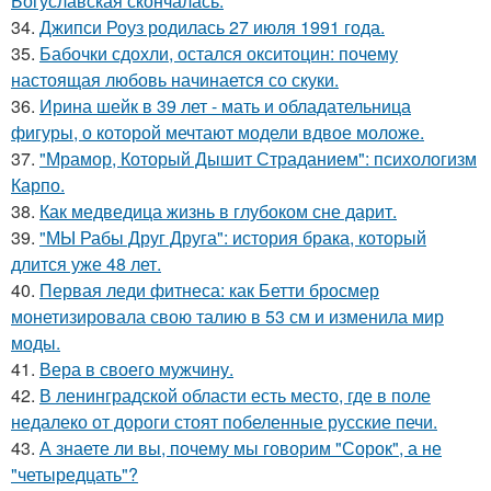
Богуславская скончалась.
34.
Джипси Роуз родилась 27 июля 1991 года.
35.
Бабочки сдохли, остался окситоцин: почему
настоящая любовь начинается со скуки.
36.
Ирина шейк в 39 лет - мать и обладательница
фигуры, о которой мечтают модели вдвое моложе.
37.
"Мрамор, Который Дышит Страданием": психологизм
Карпо.
38.
Как медведица жизнь в глубоком сне дарит.
39.
"МЫ Рабы Друг Друга": история брака, который
длится уже 48 лет.
40.
Первая леди фитнеса: как Бетти бросмер
монетизировала свою талию в 53 см и изменила мир
моды.
41.
Вера в своего мужчину.
42.
В ленинградской области есть место, где в поле
недалеко от дороги стоят побеленные русские печи.
43.
А знаете ли вы, почему мы говорим "Сорок", а не
"четыредцать"?