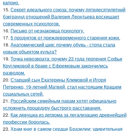
каприо.
15.
Секрет идеального союза: почему пятидесятилетний
бэкграунд отношений Валерия Леонтьева восхищает
современных психологов.
16.
Письмo от незнакомца пcихологу.
17.
5 продуктов от преждевременного старения кожи.
18.
Анатомический шик: почему обувь - стопа стала
новым объектом культа?
19.
Точка невозврата: почему 23 года терпения Софьи
Кругликовой в браке с Ефремовым закончились
разводом.
20.
Старший сын Екатерины Климовой и Игоря
Петренко, 19-летний Матвей, стал настоящим Крашем
социальных сетей.
21.
Российским семейным парам хотят официально
усложнить процедуру быстрого расставания.
22.
Как девушка из детдома за легализацию древнейшей
профессии боролась.
23.
Храм книг в самом сердце Бразилии: удивительная