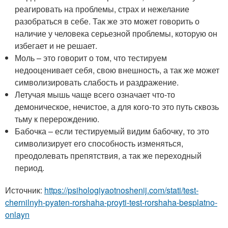
реагировать на проблемы, страх и нежелание
разобраться в себе. Так же это может говорить о
наличие у человека серьезной проблемы, которую он
избегает и не решает.
Моль – это говорит о том, что тестируем
недооценивает себя, свою внешность, а так же может
символизировать слабость и раздражение.
Летучая мышь чаще всего означает что-то
демоническое, нечистое, а для кого-то это путь сквозь
тьму к перерождению.
Бабочка – если тестируемый видим бабочку, то это
символизирует его способность изменяться,
преодолевать препятствия, а так же переходный
период.
Источник:
https://psihologiyaotnoshenij.com/stati/test-
chernilnyh-pyaten-rorshaha-proyti-test-rorshaha-besplatno-
onlayn