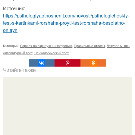
Источник:
https://psihologiyaotnoshenij.com/novosti/psihologicheskiy-
test-s-kartinkami-rorshaha-proyti-test-rorshaha-besplatno-
onlayn
Категории:
Роршах на скрытую шизофрению
,
Правильные ответы
,
Летучая мышь
,
Литературный тест
,
Психологический тест
Читайте также
10 самых главных страхов человека.