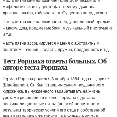
Часть пятна мне напоминает фантастическое или
мифологическое существо(а)– ведьму, дьявола,
дракона, эльфа, гоблина и т.д. Существо неподвижно
Часть пятна мне напоминает неодушевленный предмет
– маску, дом, предмет мебели, музыкальный инструмент
и т.д.
Часть пятна ассоциируется у меня с абстрактным
понятием – любовь, власть, дружба, преданность и т.д.
Тест Роршаха ответы больных. Об
авторе теста Роршаха
Герман Роршах родился 8 ноября 1884 года в Цюрихе
(Швейцария). Он был старшим сыном неудачливого
художника, вынужденного зарабатывать на жизнь
уроками рисования в школе. Германа с детства
восхищали цветовые пятна (по всей вероятности,
результат творческих усилий его отца и собственной
любви мальчика к живописи), а школьные друзья