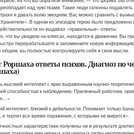
Первое, на что вы обратили внимание, — это форма. Вы отно
преобладает над чувствами. Такие люди склонны подавлять 
страхи и давать волю эмоциям. Вас можно сравнить с вым
«Хранители». В одном из эпизодов герою было предложено
действительности он выдавал «правильные» ответы.
То, что вы увидели на кляксах, находится в движении. Вы п
быстро перерабатываете и запоминаете новую информацию,
В общем, вы полностью контролируете себя и свои мысли.
т Роршаха ответы психов. Диагноз по 
шаха)
ь высокий интеллект с ярко выраженным научно-теоретиче
ей способностью к наблюдению. Прилежный работник, орие
ен…»
ий интеллект, близкий к дебильности. Понимает только бана
, и терпит все время поражения, с которыми не мирится».
ичностные характеристики получены не в результате длите
ании трактовки ими черных или цветных пятен неопределе