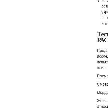
«По
ост
укр
соо
инт
Те
РА
Предл
иссле
испыт
или ш
Посмо
Смотр
Мордо
Это с
относ