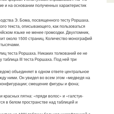
ме и на основании полученных характеристик
одства Э. Бома, посвященного тесту Роршаха.
го текста, описывающего, как пользоваться
лийском языке не менее громоздки. Двухтомник,
ит около 1500 страниц. Количество монографий
 тысячами.
лиц теста Роршаха. Никаких толкований ее не
таблица III теста Роршаха. Под ней три
дом) объединяет в одном ответе центральное
жду ними. Он увидел во всем этом «медведя на
 конфигурации; смещение фигуры и фона;
и красных пятна: «пряди волос» и «галстук-
ся в белом пространстве над таблицей и