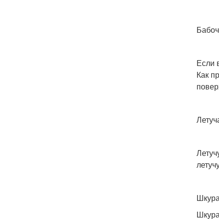
Бабоч
Если 
Как п
повер
Летуч
Летуч
летуч
Шкура
Шкура 