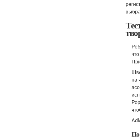
регис
выбра
Тес
тво
Реб
что
При
Шве
на 
асс
исп
Рор
что
AdM
По