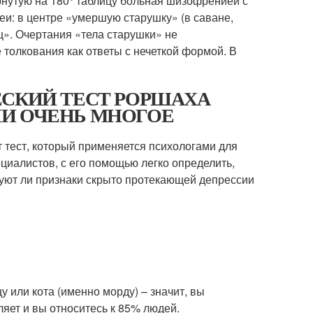
нутую на 180° таблицу больная шизофренией с
еи: в центре «умершую старушку» (в саване,
ц». Очертания «тела старушки» не
 толкования как ответы с нечеткой формой. В
ИЧЕСКИЙ ТЕСТ РОРШАХА
ИИ ОЧЕНЬ МНОГОЕ
тест, который применяется психологами для
циалистов, с его помощью легко определить,
вуют ли признаки скрыто протекающей депрессии
 или кота (именно морду) – значит, вы
ляет и вы относитесь к 85% людей.