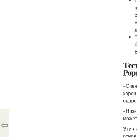
Тес
Рор
«Очен
хорош
одар
«Низк
может
⇦
Эти л
основ