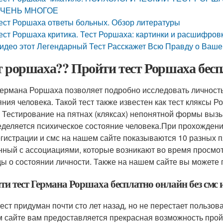
ЧЕНЬ МНОГОЕ
ест Роршаха ответы больных. Обзор литературы
ест Роршаха критика. Тест Роршаха: картинки и расшифров
идео этот Легендарный Тест Расскажет Всю Правду о Ваше
т роршаха?? Пройти тест Роршаха бес
Германа Роршаха позволяет подробно исследовать личност
яния человека. Такой тест также известен как тест кляксы 
! Тестирование на пятнах (кляксах) непонятной формы выз
еделяется психическое состояние человека.При прохожден
егистрации и смс на нашем сайте показываются 10 разных пя
нный с ассоциациями, которые возникают во время просмотр
ы о состоянии личности. Также на нашем сайте вы можете 
ти тест Германа Роршаха бесплатно онлайн без смс 
тест придуман почти сто лет назад, но не перестает пользо
 сайте вам предоставляется прекрасная возможность прой