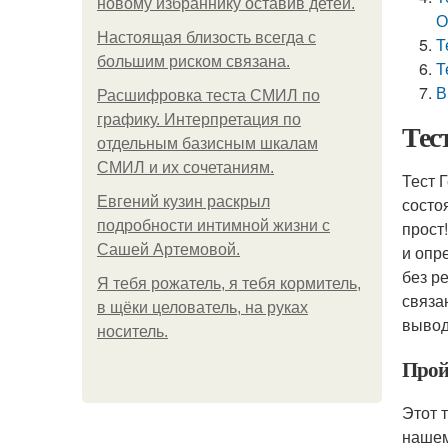
новому избраннику оставив детей.
О
Hacтоящая близость всегда с
Т
большим риском связана.
Т
В
Расшифровка теста СМИЛ по
графику. Интерпретация по
Тес
отдельным базисным шкалам
СМИЛ и их сочетаниям.
Тест 
Евгений кузин раскрыл
состо
подробности интимной жизни с
прост
Сашей Артемовой.
и опр
без р
Я тебя рожатель, я тебя кормитель,
связа
в щёки целователь, на руках
вывод
носитель.
Прой
Этот 
нашем