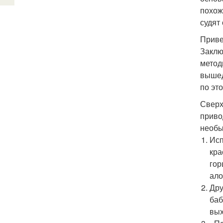
похож
судят
Приве
Заклю
метод
вышед
по эт
Сверх
приво
необы
Исп
кра
гор
ало
Дру
баб
вых