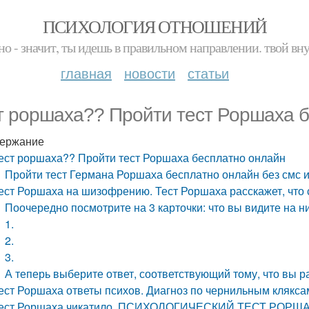
ПСИХОЛОГИЯ ОТНОШЕНИЙ
но - значит, ты идешь в правильном направлении. твой вн
главная
новости
статьи
т роршаха?? Пройти тест Роршаха б
ержание
ест роршаха?? Пройти тест Роршаха бесплатно онлайн
Пройти тест Германа Роршаха бесплатно онлайн без смс 
ест Роршаха на шизофрению. Тест Роршаха расскажет, что с
Поочередно посмотрите на 3 карточки: что вы видите на н
1.
2.
3.
А теперь выберите ответ, соответствующий тому, что вы р
ест Роршаха ответы психов. Диагноз по чернильным клякса
ест Роршаха чикатило. ПСИХОЛОГИЧЕСКИЙ ТЕСТ РО