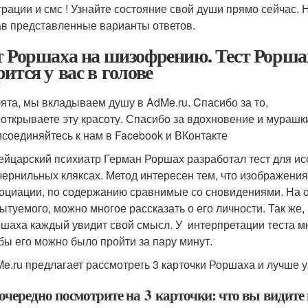
трации и смс ! Узнайте состояние свой души прямо сейчас. 
в представленные варианты ответов.
т Роршаха на шизофрению. Тест Роршах
рится у вас в голове
ята, мы вкладываем душу в AdMe.ru. Cпасибо за то,
 открываете эту красоту. Спасибо за вдохновение и мурашк
соединяйтесь к нам в Facebook и ВКонтакте
йцарский психиатр Герман Роршах разработал тест для ис
чернильных кляксах. Метод интересен тем, что изображен
оциации, по содержанию сравнимые со сновидениями. На о
ытуемого, можно многое рассказать о его личности. Так же,
шаха каждый увидит свой смысл. У интерпретации теста м
бы его можно было пройти за пару минут.
e.ru предлагает рассмотреть 3 карточки Роршаха и лучше у
очередно посмотрите на 3 карточки: что вы видите