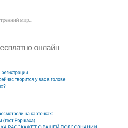
утренний мир...
есплатно онлайн
и регистрации
ейчас творится у вас в голове
их?
ассмотрели на карточках:
м (тест Роршаха)
РШАХА РАССКАЖЕТ О ВАШЕЙ ПОДСОЗНАНИИ