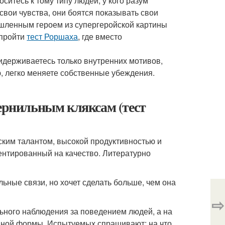
ситесь к тому типу людей, у кого разум
свои чувства, они боятся показывать свои
ышленным героем из супергеройской картины
 пройти
тест Роршаха
, где вместо
ридерживаетесь только внутренних мотивов,
 легко меняете собственные убеждения.
чернильным кляксам (тест
ским талантом, высокой продуктивностью и
нтированный на качество. Литературно
льные связи, но хочет сделать больше, чем она
⇨
льного наблюдения за поведением людей, а на
нной формы. Испытуемых спрашивают: на что