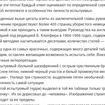
и эти пятна! Каждый ответ оценивают по определенной схе
 об интеллекте и особенностях личности испытуемых.
денные выше цитаты взяты из заключительной главы руков
чению предшествуют более 400 страниц убористого немецко
икой и как приходить к таким выводам. Руководства на анг
ший под редакцией Б. Клопфера в 1954-1956 годах, содерж
ой методике насчитывается десятками, количество статей —
у одна из самых красочных, содержащих много деталей таб
дим, оставляя желающим возможность испытать себя. Внизу 
чные интерпретации.
ытуемый (больной шизофренией с острым чувственным бре
сное пятно, нижний черный участок и белый промежуток ме
шке». Налицо три странности: выделение пятен необычной
гичность самой ситуации.
гой испытуемый (чудак) выделил в той же таблице только тр
очку». Их он дорисовал до «человека». Изображение строит
одит за ее пределы.