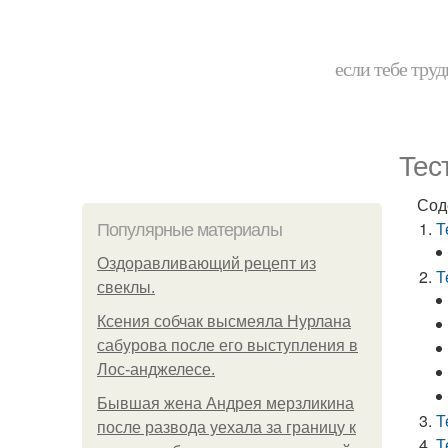
если тебе труд
Тес
Сод
Т
Популярные материалы
Оздоравливающий рецепт из
Т
свеклы.
Ксения собчак высмеяла Нурлана
сабурова после его выступления в
Лос-анджелесе.
Бывшая жена Андрея мерзликина
Т
после развода уехала за границу к
Т