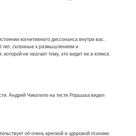
остоянии когнитивного диссонанса внутри вас.
0 лет, склонные к размышлениям и
оторой не хватает тому, кто видит ее в кляксе.
сти. Андрей Чикатило на тесте Роршаха видел
етельствует об очень крепкой и здоровой психике.