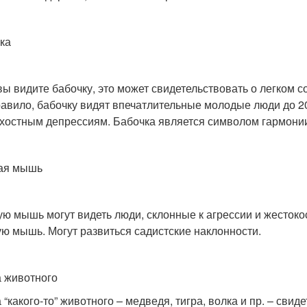
ка
вы видите бабочку, это может свидетельствовать о легком с
равило, бабочку видят впечатлительные молодые люди до 2
хостным депрессиям. Бабочка является символом гармонии, к
ая мышь
ую мышь могут видеть люди, склонные к агрессии и жестоко
ую мышь. Могут развиться садистские наклонности.
 животного
“какого-то” животного – медведя, тигра, волка и пр. – свид