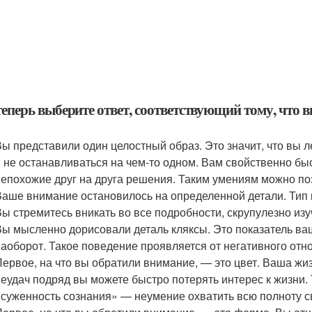
теперь выберите ответ, соответствующий тому, что 
Вы представили один целостный образ. Это значит, что вы 
и не останавливаться на чем-то одном. Вам свойственно бы
непохожие друг на друга решения. Таким умениям можно по
Ваше внимание остановилось на определенной детали. Тип
Вы стремитесь вникать во все подробности, скрупулезно из
Вы мысленно дорисовали деталь кляксы. Это показатель ва
наоборот. Такое поведение проявляется от негативного отн
Первое, на что вы обратили внимание, — это цвет. Ваша жиз
неудач подряд вы можете быстро потерять интерес к жизни.
«суженность сознания» — неумение охватить всю полноту с