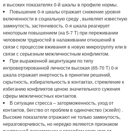
и высоких показателях 0-й шкалы в профиле нормы.
Повышение 0-я шкалы отражает снижение уровня
включенности в социальную среду , выявляет известную
замкнутость, застенчивость. 0-я шкала реагирует
некоторым повышением (на 5-7 Т) при переживании
человеком трудностей в налаживании отношений в
связи с процессом вживания в новую микрогруппу или в
связи с серьезным межличностным конфликтом.
При выраженной акцентуации по типу
интровертированной личности высокая (65-70 Т) 0-я
шкала отражает инертность в принятии решений,
скрытность, избирательность в контактах, стремление к
избеганию конфликтов ценою значительного сужения
сферы межличностных контактов.
В ситуации стресса – заторможенность, уход от
контактов, бегство от проблем в одиночество (эскейп) .
Высокие показатели отражают не только замкнутость,
неразговорчивость, но нередко являются признаком
внутренней дисгармонии и способом сокрытия от