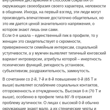
окружающих своеобразия своего характера, неловкости
в общении. Иногда, на первый взгляд, эти люди могут
производить впечатление достаточно общительных, но
это им дается ценой значительного напряжения, о
котором знают лишь они сами.
Если 0-я шкала – единственный пик в профиле, то у
женщин это свидетельствует о скромности,
приверженности семейным интересам, социальной
уступчивости, а у мужчин выявляет типичный юнговский
вариант интроверсии, атрибуты которой – инертность
психических функций, ригидность установок,
субъективизм, раздражительность, замкнутость.
В сочетании со 2-й, 7-й и 8-й повышение 0-й (65 Т и
выше) выявляет ослабление социальных контактов,
отгороженность и отчужденность. Высокая 0-я (70 Т и
выше), особенно в профиле типа 80′-/9 отражает
проблему аутичности. О лицах с высокой 0-й обычно
окружающие знают мало, а их стенические черты и