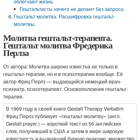
облегчают жизнь
Гештальтисты ничего не делают без запроса
Гештальт молитва. Расшифровка гештальт-
молитвы.
Молитва гештальт-терапевта.
Гештальт молитва Фредерика
Перлза
От автора: Молитва широко известна не только в
гештальт-терапии, но и в психотерапии вообще. Её
автор Фриц Перлз — выдающийся немецкий врач-
психиатр, психотерапевт. Основоположник гештальт-
терапии.
В 1969 году в своей книге Gestalt Therapy Verbatim
Фриц Перлз публикует «гештальт-молитву» (англ.
Gestalt prayer ) — короткий текст из 56 английских
слов, получивший в США и затем в мире широкую
известность и вызвавший бурную реакцию, множество