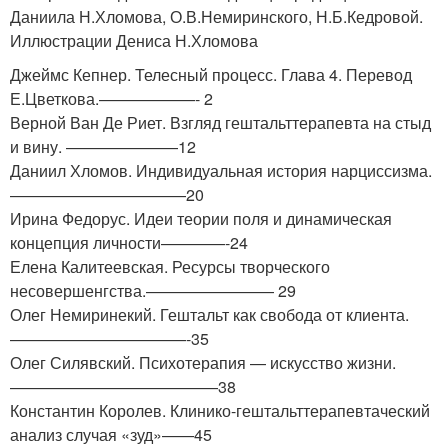
Даниила Н.Хломова, О.В.Немиринского, Н.Б.Кедровой.
Иллюстрации Дениса Н.Хломова
Джеймс Кепнер. Телесный процесс. Глава 4. Перевод
Е.Цветкова.——————- 2
Верной Ван Де Риет. Взгляд гештальттерапевта на стыд
и вину. ———————12
Даниил Хломов. Индивидуальная история нарциссизма.
———————————20
Ирина Федорус. Идеи теории поля и динамическая
концепция личности————-24
Елена Калитеевская. Ресурсы творческого
несовершенгства.———————— 29
Олег Немиринекий. Гештальт как свобода от клиента.
———————————-35
Олег Силявский. Психотерапия — искусство жизни.
—————————————38
Константин Королев. Клинико-гештальттерапевтаческий
анализ случая «зуд»——45