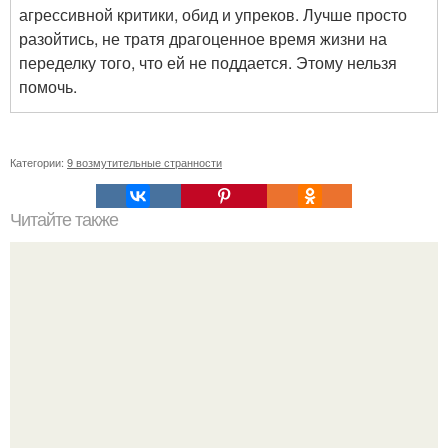
агрессивной критики, обид и упреков. Лучше просто
разойтись, не тратя драгоценное время жизни на
переделку того, что ей не поддается. Этому нельзя
помочь.
Категории:
9 возмутительные странности
Читайте также
Привязка к человеку. Отсечение привязанностей.
Энергетические привязки и зависимости, и как от них