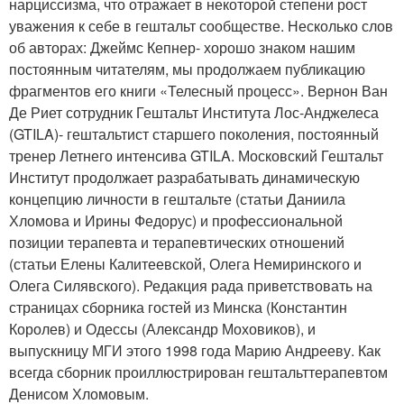
нарциссизма, что отражает в некоторой степени рост
уважения к себе в гештальт сообществе. Несколько слов
об авторах: Джеймс Кепнер- хорошо знаком нашим
постоянным читателям, мы продолжаем публикацию
фрагментов его книги «Телесный процесс». Вернон Ван
Де Риет сотрудник Гештальт Института Лос-Анджелеса
(GTILA)- гештальтист старшего поколения, постоянный
тренер Летнего интенсива GTILA. Московский Гештальт
Институт продолжает разрабатывать динамическую
концепцию личности в гештальте (статьи Даниила
Хломова и Ирины Федорус) и профессиональной
позиции терапевта и терапевтических отношений
(статьи Елены Калитеевской, Олега Немиринского и
Олега Силявского). Редакция рада приветствовать на
страницах сборника гостей из Минска (Константин
Королев) и Одессы (Александр Моховиков), и
выпускницу МГИ этого 1998 года Марию Андрееву. Как
всегда сборник проиллюстрирован гештальттерапевтом
Денисом Хломовым.