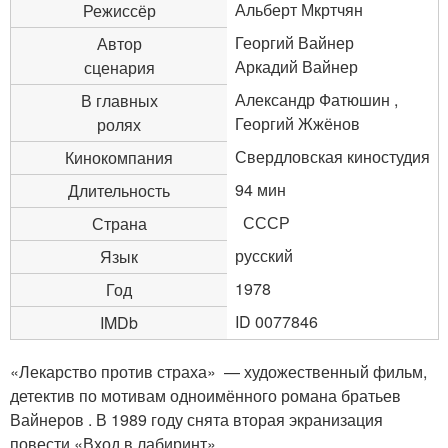
Альберт Мкртчян
Режиссёр
Георгий Вайнер
Автор
Аркадий Вайнер
сценария
Александр Фатюшин ,
В главных
Георгий Жжёнов
ролях
Свердловская киностудия
Кинокомпания
94 мин
Длительность
СССР
Страна
русский
Язык
1978
Год
ID 0077846
IMDb
«Лекарство против страха» — художественный фильм,
детектив по мотивам одноимённого романа братьев
Вайнеров . В 1989 году снята вторая экранизация
повести «Вход в лабиринт» .