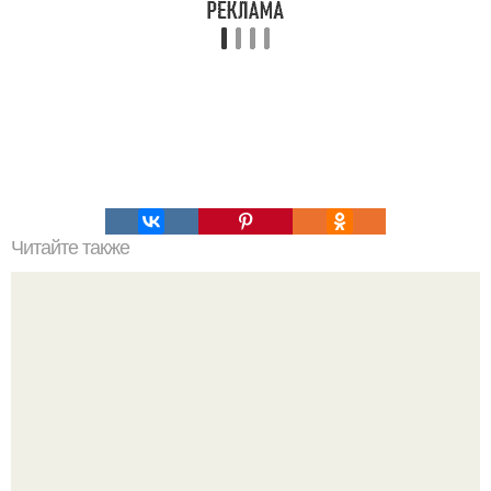
Читайте также
С чего начать изучение психологии самостоятельно.
«Психология человека» от 4BRAIN