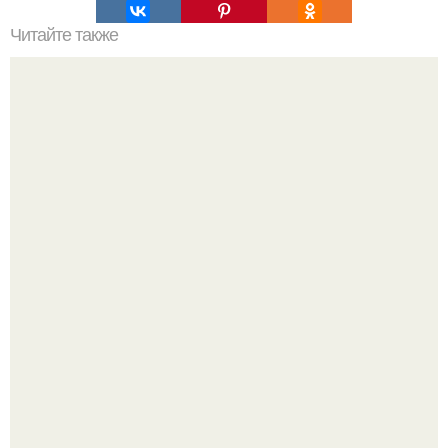
Читайте также
С чего начать изучение психологии самостоятельно.
«Психология человека» от 4BRAIN
Ариана гранде продолжает тревожить фанатов