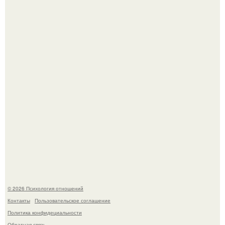
"3 Мечты юности и громкий финал": как Арнольд
шварценеггер женился на племяннице Кеннеди.
Расплата за характер?
© 2026 Психология отношений
Контакты
Пользовательское соглашение
Политика конфидециальности
Обратная связь