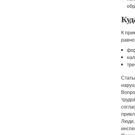
обр
Куд
К при
равно
фо
нал
тре
Стать
наруш
Вопро
трудо
согла
привл
Люди,
инспе