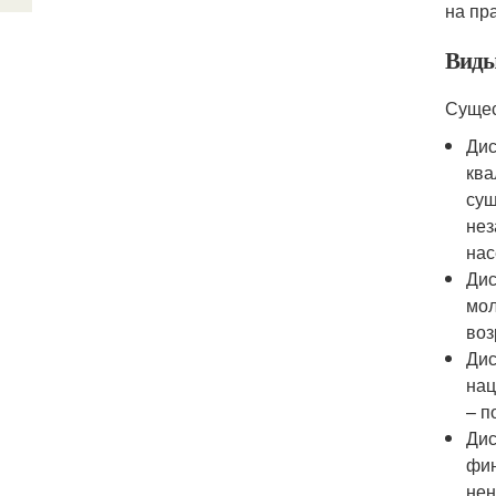
на пра
Виды
Сущес
Дис
ква
сущ
нез
нас
Дис
мол
воз
Дис
нац
– п
Дис
фин
нен