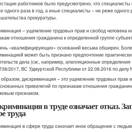
естации работников было предусмотрено, что специалисты 
е одного раза в год, а иные специалисты – не реже одного 
шательства прокуратуры.
иминация – ущемление трудовых прав и свобод человека и
акам отношения гражданина к определенной группе субъек
ень «квалифицирующих» оснований весьма обширен. Более 
иминацией может быть признано предпочтение практически 
ятельств дела (см., например, апелляционные определения Б
738/2017, ВС Удмуртской Республики от 22.08.2016 по делу 
 образом, дискриминация – это ущемление трудовых прав и
снованных привилегий по признакам отношения гражданина
ковым признаком.
криминация в труде означает отказ. З
ре труда
иминация в сфере труда означает иное обращение с людьми 