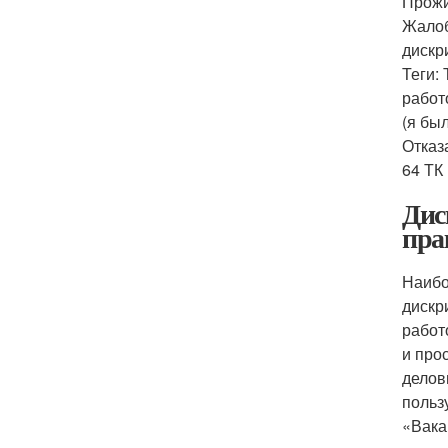
Прожи
Жалоб
дискр
Теги:
работ
(я бы
Отказ
64 ТК
Дис
пра
Наибо
дискр
работ
и про
делов
польз
«Вака