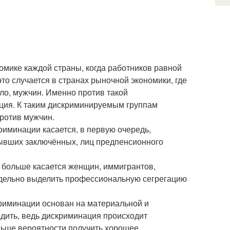
омике каждой страны, когда работников равной
это случается в странах рыночной экономики, где
ло, мужчин. Именно против такой
ция. К таким дискриминируемым группам
ротив мужчин.
риминации касается, в первую очередь,
бывших заключённых, лиц предпенсионного
 больше касается женщин, иммигрантов,
дельно выделить профессиональную сегрегацию
риминации основан на материальной и
едить, ведь дискриминация происходит
ньше вероятности получить хорошее