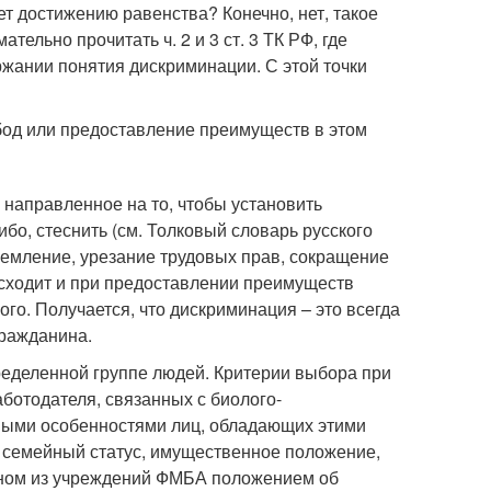
ет достижению равенства? Конечно, нет, такое
ельно прочитать ч. 2 и 3 ст. 3 ТК РФ, где
жании понятия дискриминации. С этой точки
бод или предоставление преимуществ в этом
 направленное на то, чтобы установить
ибо, стеснить (см. Толковый словарь русского
ущемление, урезание трудовых прав, сокращение
сходит и при предоставлении преимуществ
гого. Получается, что дискриминация – это всегда
гражданина.
еделенной группе людей. Критерии выбора при
отодателя, связанных с биолого-
иными особенностями лиц, обладающих этими
и, семейный статус, имущественное положение,
 одном из учреждений ФМБА положением об