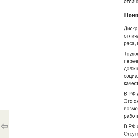
отлич
Поня
Дискр
отлич
раса, 
Трудо
переч
должн
социа
качес
В РФ 
Это о
возмо
работ
⇦
В РФ 
Отсут