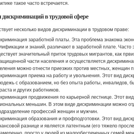
ктике такое часто встречается.
 дискриминаций в трудовой сфере
твует несколько видов дискриминации в трудовом праве:
криминация заработной платы. Эта проблема знакома экон
лификации и знаний, различают в заработной плате. Часто 
ествует значительный приток трудовых мигрантов, как први
ащищенной части населения и осуществляется дискримина
еления можно отнести приезжих против местных, женщин п
криминация приема на работу и увольнения. Этот вид диск
одежь с образованием, но без опыта работы, инвалидов, 
раста и других работников.
криминация продвижения по карьерной лестнице. Этот вид
иональных меньшин. В этом виде дискриминации можно от
одразделение профессий женщин и мужчин.
криминация образования и профподготовки. Этот вид диск
ансовой разнице и является латентным (его тяжело просл
амеренно, просто у людей из малообеспеченных семей ме