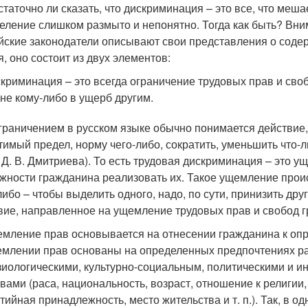
статочно ли сказать, что дискриминация – это все, что меша
еление слишком размыто и непонятно. Тогда как быть? Внимат
йские законодатели описывают свои представления о содер
я, оно состоит из двух элементов:
криминация – это всегда ограничение трудовых прав и сво
не кому-либо в ущерб другим.
граничением в русском языке обычно понимается действие,
тимый предел, норму чего-либо, сократить, уменьшить что-л
 Д. В. Дмитриева). То есть трудовая дискриминация – это 
жности гражданина реализовать их. Такое ущемление прои
либо – чтобы выделить одного, надо, по сути, принизить дру
вие, направленное на ущемление трудовых прав и свобод 
мление прав основывается на отнесении гражданина к опр
млении прав основаны на определенных предпочтениях раб
иологическими, культурно-социальным, политическими и 
вами (раса, национальность, возраст, отношение к религи
тийная принадлежность, место жительства и т. п.). Так, в