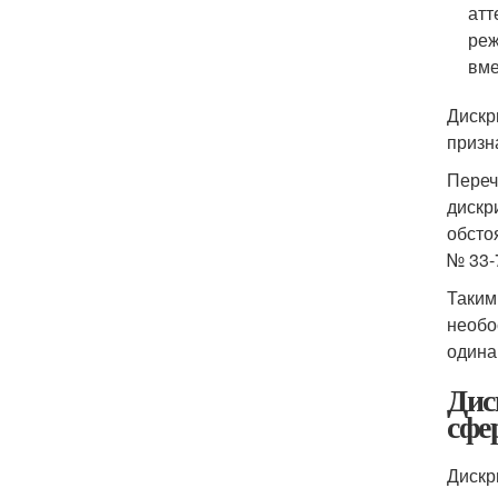
атт
реж
вме
Дискр
призн
Переч
дискр
обсто
№ 33-
Таким
необо
одина
Дис
сфе
Дискр