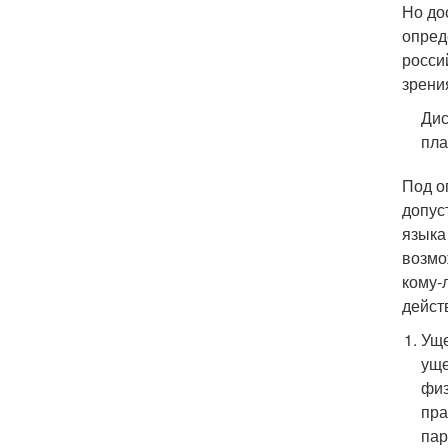
Но до
опред
росси
зрени
Дис
пла
Под о
допус
языка
возмо
кому-
дейст
Уще
уще
физ
пра
пар