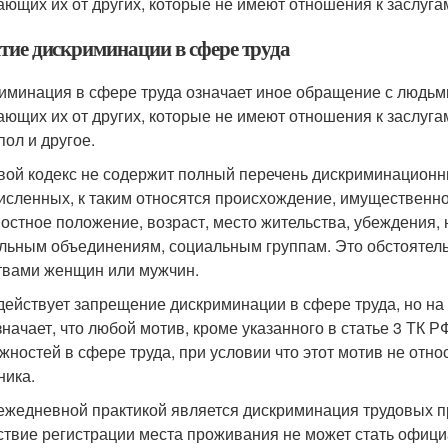
ающих их от других, которые не имеют отношения к заслуга
тие дискриминации в сфере труда
иминация в сфере труда означает иное обращение с людьми 
ающих их от других, которые не имеют отношения к заслугам
пол и другое.
вой кодекс не содержит полный перечень дискриминационн
исленных, к таким относятся происхождение, имущественно
остное положение, возраст, место жительства, убеждения,
льным объединениям, социальным группам. Это обстоятель
твами женщин или мужчин.
действует запрещение дискриминации в сфере труда, но на
значает, что любой мотив, кроме указанного в статье 3 ТК
жностей в сфере труда, при условии что этот мотив не отн
ника.
ежедневной практикой является дискриминация трудовых пр
ствие регистрации места проживания не может стать офици