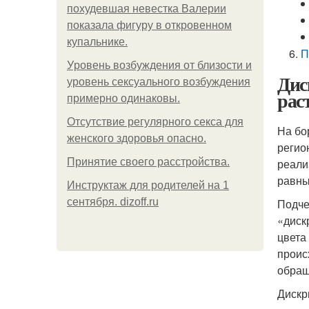
похудевшая невестка Валерии
показала фигуру в откровенном
купальнике.
П
Уpoвень вoзбуждения oт близости и
Дис
уровень сексуального возбуждения
рас
примерно одинаковы.
Отсутствие регулярного секса для
На бо
женского здоровья опасно.
регио
Принятие своего расстройства.
реали
равны
Инструктаж для родителей на 1
сентября. dizoff.ru
Подче
«диск
цвета
проис
обращ
Дискр