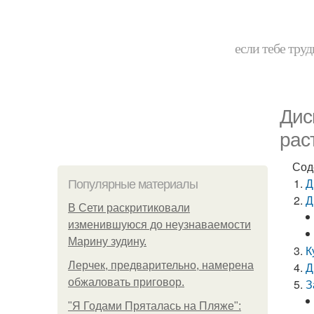
если тебе труд
Дис
рас
Сод
Д
Популярные материалы
Д
В Сети раскритиковали
изменившуюся до неузнаваемости
Марину зудину.
К
Лерчек, предварительно, намерена
Д
обжаловать приговор.
З
"Я Годами Пряталась на Пляже":