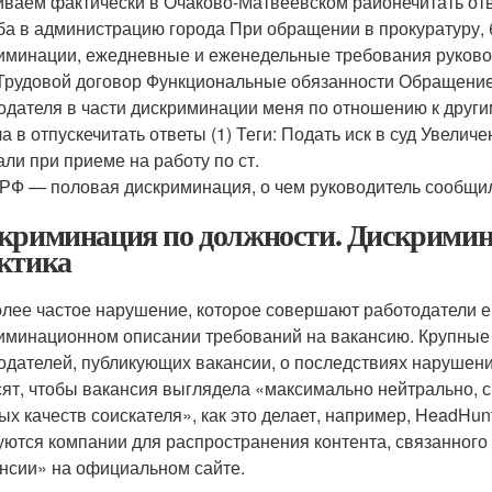
ваем фактически в Очаково-Матвеевском районечитать отв
а в администрацию города При обращении в прокуратуру, б
иминации, ежедневные и еженедельные требования руковод
 Трудовой договор Функциональные обязанности Обращение в
одателя в части дискриминации меня по отношению к друг
ла в отпускечитать ответы (1) Теги: Подать иск в суд Увели
али при приеме на работу по ст.
 РФ — половая дискриминация, о чем руководитель сообщи
криминация по должности. Дискримина
ктика
лее частое нарушение, которое совершают работодатели ещ
иминационном описании требований на вакансию. Крупные
одателей, публикующих вакансии, о последствиях нарушени
сят, чтобы вакансия выглядела «максимально нейтрально, 
ых качеств соискателя», как это делает, например, HeadHunt
уются компании для распространения контента, связанного с
нсии» на официальном сайте.