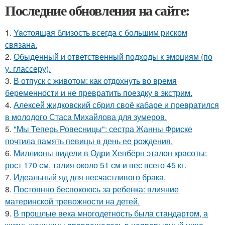
Последние обновления на сайте:
1.
Yacтоящая близость всегда с большим риском
связана.
2.
Обыденный и ответственный подходы к эмоциям (по
у. глассеру).
3.
В отпуск с животом: как отдохнуть во время
беременности и не превратить поездку в экстрим.
4.
Алексей жидковский сбрил своё кабаре и превратился
в молодого Стаса Михайлова для зумеров.
5.
"Мы Теперь Ровесницы": сестра Жанны Фриске
почтила память певицы в день ее рождения.
6.
Миллионы видели в Одри Хепбёрн эталон красоты:
рост 170 см, талия около 51 см и вес всего 45 кг.
7.
Идеальный яд для несчастливого брака.
8.
Постоянно беспокоюсь за ребенка: влияние
материнской тревожности на детей.
9.
В прошлые века многодетность была стандартом, а