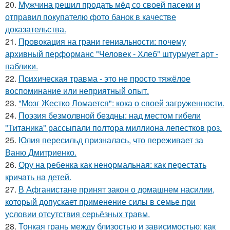
20.
Мужчина решил продать мёд со своей пасеки и
отправил покупателю фото банок в качестве
доказательства.
21.
Провокация на грани гениальности: почему
архивный перформанс "Человек - Хлеб" штурмует арт -
паблики.
22.
Пcиxическая травма - это не просто тяжёлое
воспоминание или неприятный опыт.
23.
"Мозг Жестко Ломается": кока о своей загруженности.
24.
Поэзия безмолвной бездны: над местом гибели
"Титаника" рассыпали полтора миллиона лепестков роз.
25.
Юлия пересильд призналась, что переживает за
Ваню Дмитриенко.
26.
Ору на ребенка как ненормальная: как перестать
кричать на детей.
27.
В Афганистане принят закон о домашнем насилии,
который допускает применение силы в семье при
условии отсутствия серьёзных травм.
28.
Тонкая грань между близостью и зависимостью: как