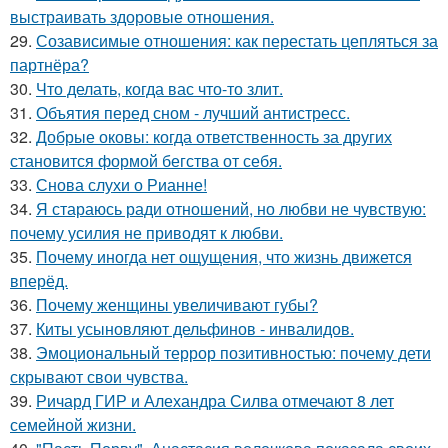
выстраивать здоровые отношения.
29.
Созависимые отношения: как перестать цепляться за
партнёра?
30.
Что делать, когда вас что-то злит.
31.
Объятия перед сном - лучший антистресс.
32.
Добрые оковы: когда ответственность за других
становится формой бегства от себя.
33.
Снова слухи о Рианне!
34.
Я стараюсь ради отношений, но любви не чувствую:
почему усилия не приводят к любви.
35.
Почему иногда нет ощущения, что жизнь движется
вперёд.
36.
Почему женщины увеличивают губы?
37.
Киты усыновляют дельфинов - инвалидов.
38.
Эмоциональный террор позитивностью: почему дети
скрывают свои чувства.
39.
Ричард ГИР и Алехандра Силва отмечают 8 лет
семейной жизни.