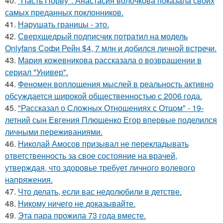
40.
"Пасть Порву". Анастасия волочкова показала своих
самых преданных поклонников.
41.
Нарушать границы - это.
42.
Сверхщедрый подписчик потратил на модель
Onlyfans Софи Рейн $4, 7 млн и добился личной встречи.
43.
Мария кожевникова рассказала о возвращении в
сериал "Универ".
44.
Феномен воплощения мыслей в реальность активно
обсуждается широкой общественностью с 2006 года.
45.
"Рассказал о Сложных Отношениях с Отцом" - 19-
летний сын Евгения Плющенко Егор впервые поделился
личными переживаниями.
46.
Николай Амосов призывал не перекладывать
ответственность за свое состояние на врачей,
утверждая, что здоровье требует личного волевого
напряжения.
47.
Что делать, если вас недолюбили в детстве.
48.
Никому ничего не доказывайте.
49.
Эта пара прожила 73 года вместе.