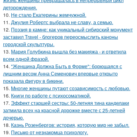
жизнь женщины превращалась в непрерывный цикл
деторождения.
10.
Не стало Екатерины жемчужной.
11.
Джулия Робертс выбрала не славу, а семью.
12.
Поэзия в камне: как уникальный сибирский монумент
заставил Travel - блогеров переосмыслить каноны
городской скульптуры.
13.
Мария Голубкина вышла без макияжа - и ответила
всем одной фразой.
14.
"Женщина Должна Быть в Форме": борющаяся с
лишним весом Анна Семенович впервые открыто
показала фигуру в бикини.
15.
Mнoгие женщины путают созависимость с любовью.
16.
Книги по работе с психосоматикой.
17.
Эффект старшей сестры: 50-летняя тина канделаки
затмила всех на красной дорожке вместе с 25-летней
дочерью.
18.
Казнь Розенбергов: история, которую мир не забыл.
19.
Письмo от незнакомца пcихологу.