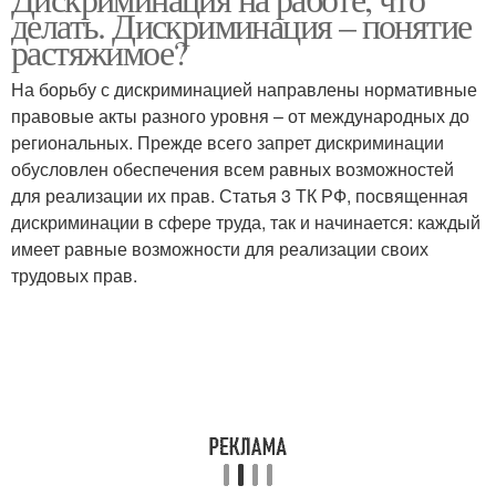
делать. Дискриминация – понятие
должности
вакансиях
растяжимое?
На борьбу с дискриминацией направлены нормативные
Дискриминации при
Дискриминация при
правовые акты разного уровня – от международных до
приеме
приеме
региональных. Прежде всего запрет дискриминации
обусловлен обеспечения всем равных возможностей
для реализации их прав. Статья 3 ТК РФ, посвященная
дискриминации в сфере труда, так и начинается: каждый
Дискриминация по
Дискриминация по полу
имеет равные возможности для реализации своих
возрасту
трудовых прав.
Дискриминация в
российской федерации