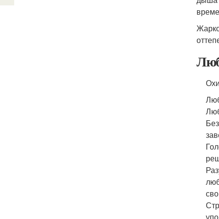
време
Жарко
оттеп
Люб
Ох
Люб
Люб
Без
зав
Гол
ре
Раз
люб
сво
Стр
упо