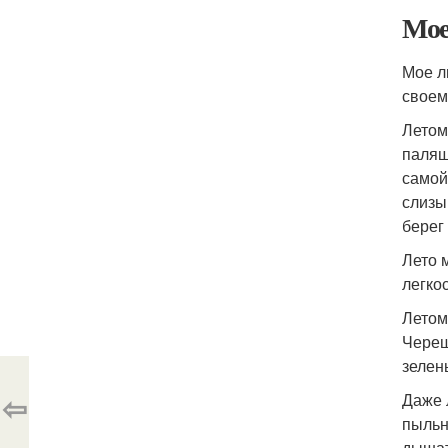
Мое
Мое л
своем
Летом
палящ
самой
слизы
берег
Лето 
легко
Летом
Череш
зелень
⇦
Даже 
пыльн
дышат