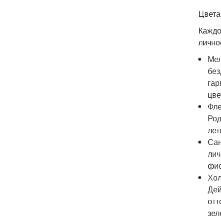
Цвета
Каждо
лично
Мел
без
гар
цве
Фле
Род
лет
Сан
лич
фио
Хол
Дей
отт
зел