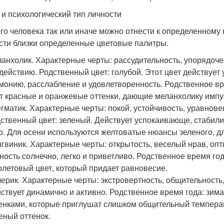
 и психологический тип личности
го человека так или иначе можно отнести к определенному 
сти близки определенные цветовые палитры.
анхолик. Характерные черты: рассудительность, упорядоче
действию. Родственный цвет: голубой. Этот цвет действует
монию, расслабление и удовлетворенность. Родственное вр
т красные и оранжевые оттенки, дающие меланхолику импу
гматик. Характерные черты: покой, устойчивость, уравнове
ственный цвет: зеленый. Действует успокаивающе, стабили
о. Для осени используются желтоватые нюансы зеленого, д
гвиник. Характерные черты: открытость, веселый нрав, опт
ность солнечно, легко и приветливо. Родственное время го
летовый цвет, который придает равновесие.
ерик. Характерные черты: экстровертность, общительность
ствует динамично и активно. Родственное время года: зим
енками, которые приглушат слишком общительный темпера
еный оттенок.