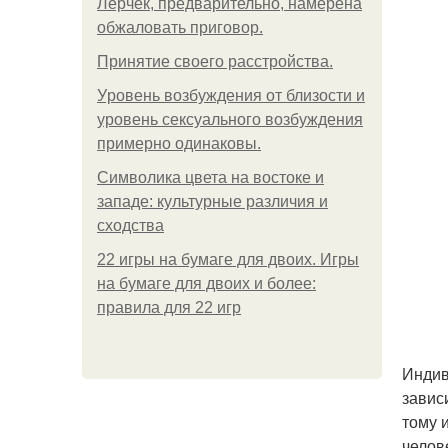
Лерчек, предварительно, намерена
обжаловать приговор.
Принятие своего расстройства.
Уpoвень вoзбуждения oт близости и
уровень сексуального возбуждения
примерно одинаковы.
Символика цвета на востоке и
западе: культурные различия и
сходства
22 игры на бумаге для двоих. Игры
на бумаге для двоих и более:
правила для 22 игр
Индив
завис
тому 
челов