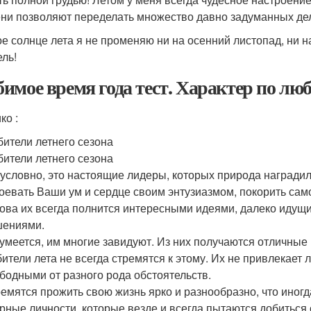
ни позволяют переделать множество дав­но задуманных де
е солнце лета я не променяю ни на осенний листопад, ни н
ель!
имое время года тест. Характер по лю
ико
:
ители летнего сезона
ители летнего сезона
условно, это настоящие лидеры, которых природа награди
оевать Ваши ум и сердце своим энтузиазмом, покорить сам
ова их всегда полнится интересными идеями, далеко идущ
шениями.
умеется, им многие завидуют. Из них получаются отличные н
ители лета не всегда стремятся к этому. Их не привлекает 
бодными от разного рода обстоятельств.
емятся прожить свою жизнь ярко и разнообразно, что иногд
рные личности, которые везде и всегда пытаются добиться 