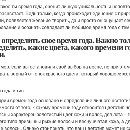
 какое ты время года, оценит личную уникальность и неповто
расцветает. Ведь только, когда происходит единение с прир
ии, появляется желание творить, да и просто он ощущает с
рование и осознать совпадает ли любимое время года с тем,
 определить свое время года. Важно т
еделить, какие цвета, какого времени 
и.
мер, если вы остановили свой выбор на весне, но при этом
рать верный оттенок красного цвета, который хорошо ляжет
.
 года и тип
ории времен года основано и определение личного цветоти
мости от того, к какому времени году относится цветотип че
есны характерен золотистый цвет кожи и волос, для лета – 
его типа привычны рыжие волосы и веснушчатая кожа, а дл
е волосы. Однако стоит знать, что ваш цветотип может не 