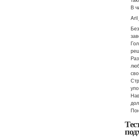
В ч
Ari
Без
зав
Гол
ре
Раз
люб
сво
Стр
упо
Нав
дол
Пон
Тес
под