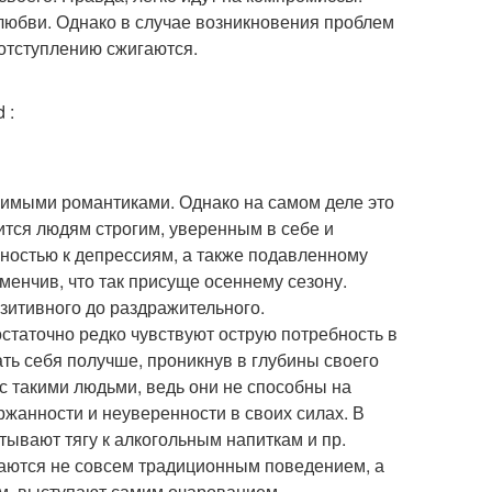
любви. Однако в случае возникновения проблем
 отступлению сжигаются.
ld
:
вимыми романтиками. Однако на самом деле это
вится людям строгим, уверенным в себе и
ностью к депрессиям, а также подавленному
менчив, что так присуще осеннему сезону.
озитивного до раздражительного.
остаточно редко чувствуют острую потребность в
ть себя получше, проникнув в глубины своего
с такими людьми, ведь они не способны на
ржанности и неуверенности в своих силах. В
ытывают тягу к алкогольным напиткам и пр.
ичаются не совсем традиционным поведением, а
ем, выступают самим очарованием.