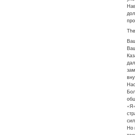
Нав
дол
про
The
Ваш
Ваш
Каз
дал
зам
вну
Нас
Бол
общ
«Я»
стр
сил
Но 
так