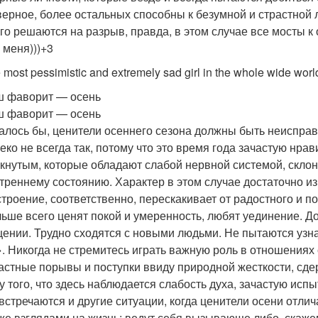
ерное, более остальных способны к безумной и страстной 
го решаются на разрыв, правда, в этом случае все мосты к
 меня)))+3
 most pessimistic and extremely sad girl in the whole wide wor
 фаворит — осень
 фаворит — осень
алось бы, ценители осеннего сезона должны быть неиспра
еко не всегда так, потому что это время года зачастую нра
кнутым, которые обладают слабой нервной системой, склон
треннему состоянию. Характер в этом случае достаточно из
троение, соответственно, перескакивает от радостного и п
ьше всего ценят покой и умеренность, любят уединение. Д
ении. Трудно сходятся с новыми людьми. Не пытаются узна
. Никогда не стремитесь играть важную роль в отношениях 
астные порывы и поступки ввиду природной жесткости, сде
у того, что здесь наблюдается слабость духа, зачастую исп
встречаются и другие ситуации, когда ценители осени отл
же взглядами на жизнь: ведут себя вызывающе либо, скаж