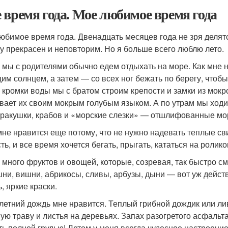
 время года. Мое любимое время года
юбимое время года. Двенадцать месяцев года не зря делятс
у прекрасен и неповторим. Но я больше всего люблю лето.
 мы с родителями обычно едем отдыхать на море. Как мне 
им солнцем, а затем — со всех ног бежать по берегу, чтобы
 кромки воды мы с братом стро­им крепости и замки из мокр
вает их своим мокрым голубым языком. А по утрам мы ход
 ра­кушки, крабов и «морские слезки» — отшлифованные мо
мне нравится еще потому, что не нужно надевать теплые св
сть, и все время хочется бегать, прыгать, кататься на ролик
 много фруктов и овощей, которые, созревая, так быстро см
ни, вишни, абрикосы, сливы, арбузы, дыни — вот уж действ
, яркие краски.
летний дождь мне нравится. Теплый грибной дождик или ли
ую траву и листья на деревьях. Запах разогретого асфальт
ь полной грудью! Летом у меня всегда чудесное настроение