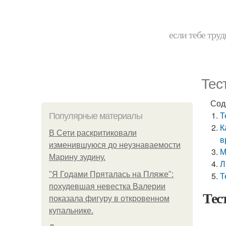
если тебе труд
Тес
Сод
Т
Популярные материалы
К
В Сети раскритиковали
в
изменившуюся до неузнаваемости
М
Марину зудину.
Л
"Я Годами Пряталась на Пляже":
Т
похудевшая невестка Валерии
Тес
показала фигуру в откровенном
купальнике.