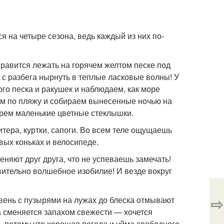
я на четыре сезона, ведь каждый из них по-
нравится лежать на горячем желтом песке под
 с разбега нырнуть в теплые ласковые волны! У
ого песка и ракушек и наблюдаем, как море
им по пляжу и собираем вынесенные ночью на
рем ма­ленькие цветные стеклышки.
итера, куртки, сапоги. Во всем теле ощущаешь
овых коньках и велосипеде.
еняют друг друга, что не успеваешь замечать!
ительно волшеб­ное изобилие! И везде вокруг
⇨
вень с пузырями на лужах до блеска отмывают
а сменяет­ся запахом свежести — хочется
, потому что хорошая погода и уйма свободного