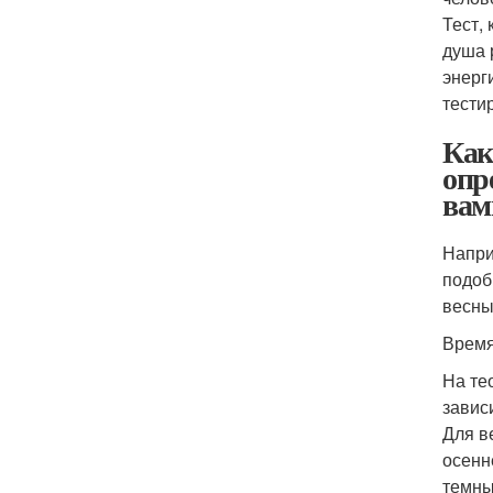
Тест,
душа 
энерг
тести
Как
опр
вам
Напри
подоб
весны
Время
На те
зависи
Для в
осенн
темны