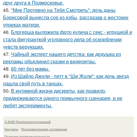
друг друга в Подмосковье.
45.
"Мне Противно на Тебя Смотреть": дочь даны
Борисовой вынесла сор из избы, рассказав о жестоких
упреках матери.
46.
Блогерша выложила фото кулича с секс - игрушкой и
стала фигуранткой уголовного дела об оскорблении
чувств верующих.
47.
Чайный эксперт нашего детства: как дедушка из
рекламы объединил сказки и видеоигры.
48.
60 лет без мамы.
49.
Из Шайло Джоли - питт в "Ши Жоли": как дочь звезд
нашла свой путь в танцах.
50.
В интимной жизни дискреты, как правило,
придерживаются одного привычного сценария, и не
любят эксперименты.
© 2026 Психология отношений
Контакты
Пользовательское соглашение
Политика конфидециальности