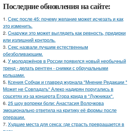
Последние обновления на сайте:
1.
Секс после 45: почему желание может исчезать и как
это изменить.
2.
Cнаpужи это может выглядеть как ревность, придирки
или излишний контроль.
3.
Секс назвали лучшим естественным
обезболивающим.
4.
У молодожёнов в России появился новый необычный
тренд - делать рентген - снимки с обручальными
кольцами.
5.
Ксения Собчак и главред журнала "Мнение Редакции *
Может не Совпадать" Алеко надирян поругались в
соцсетях из-за концерта Егора крида в "Лужниках".
6.
25 шоу вопреки боли: Анастасия Волочкова
эмоционально ответила на критику её формы после
операции.
7.
Худшие места для секса: где страсть превращается в