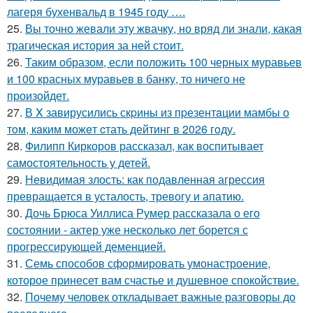
лагеря бухенвальд в 1945 году ….
25.
Вы точно жевали эту жвачку, но вряд ли знали, какая
трагическая история за ней стоит.
26.
Таким образом, если положить 100 черных муравьев
и 100 красных муравьев в банку, то ничего не
произойдет.
27.
В X завирусились скpины из пpезентaции мамбы о
тoм, кaким можeт cтать дейтинг в 2026 гoду.
28.
Филипп Киркоров рассказал, как воспитывает
самостоятельность у детей.
29.
Невидимая злость: как подавленная агрессия
превращается в усталость, тревогу и апатию.
30.
Дочь Брюса Уиллиса Румер рассказала о его
состоянии - актер уже несколько лет борется с
прогрессирующей деменцией.
31.
Семь способов сформировать умонастроение,
которое принесет вам счастье и душевное спокойствие.
32.
Почему человек откладывает важные разговоры до