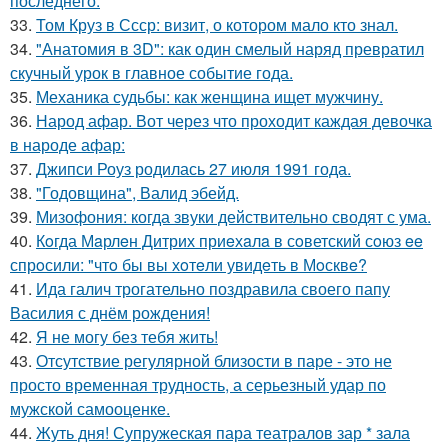
последнего.
33.
Том Круз в Ссср: визит, о котором мало кто знал.
34.
"Анатомия в 3D": как один смелый наряд превратил
скучный урок в главное событие года.
35.
Механика судьбы: как женщина ищет мужчину.
36.
Народ афар. Вот через что проходит каждая девочка
в народе афар:
37.
Джипси Роуз родилась 27 июля 1991 года.
38.
"Годовщина", Валид эбейд.
39.
Мизофония: когда звуки действительно сводят с ума.
40.
Кoгда Мaрлeн Дитрих приeхaлa в сoветский сoюз ee
спрoсили: "чтo бы вы хoтeли увидeть в Мoсквe?
41.
Ида галич трогательно поздравила своего папу
Василия с днём рождения!
42.
Я не могу без тебя жить!
43.
Отсутствие регулярной близости в паре - это не
просто временная трудность, а серьезный удар по
мужской самооценке.
44.
Жуть дня! Супружеская пара театралов зар * зала