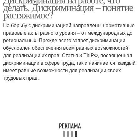
делать. Дискриминация – понятие
должности
вакансиях
растяжимое?
На борьбу с дискриминацией направлены нормативные
Дискриминации при
Дискриминация при
правовые акты разного уровня – от международных до
приеме
приеме
региональных. Прежде всего запрет дискриминации
обусловлен обеспечения всем равных возможностей
для реализации их прав. Статья 3 ТК РФ, посвященная
дискриминации в сфере труда, так и начинается: каждый
Трудовая
Дискриминация по полу
имеет равные возможности для реализации своих
дискриминация
трудовых прав.
Дискриминация в
российской федерации