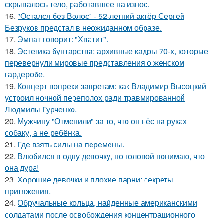
скрывалось тело, работавшее на износ.
16.
"Остался без Волос" - 52-летний актёр Сергей
Безруков предстал в неожиданном образе.
17.
Эмпат говорит: "Хватит".
18.
Эстетика бунтарства: архивные кадры 70-х, которые
перевернули мировые представления о женском
гардеробе.
19.
Концерт вопреки запретам: как Владимир Высоцкий
устроил ночной переполох ради травмированной
Людмилы Гурченко.
20.
Мужчину "Отменили" за то, что он нёс на руках
собаку, а не ребёнка.
21.
Где взять силы на перемены.
22.
Влюбился в одну девочку, но головой понимаю, что
она дура!
23.
Хорошие девочки и плохие парни: секреты
притяжения.
24.
Обручальные кольца, найденные американскими
солдатами после освобождения концентрационного