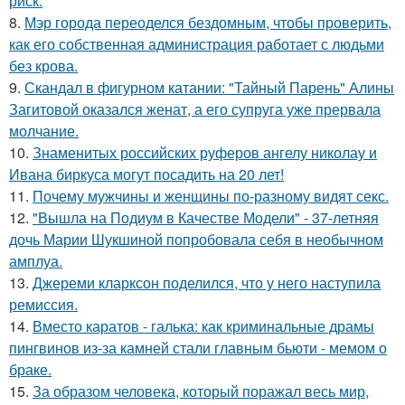
риск.
8.
Мэр города переоделся бездомным, чтобы проверить,
как его собственная администрация работает с людьми
без крова.
9.
Скандал в фигурном катании: "Тайный Парень" Алины
Загитовой оказался женат, а его супруга уже прервала
молчание.
10.
Знаменитых российских руферов ангелу николау и
Ивана биркуса могут посадить на 20 лет!
11.
Почему мужчины и женщины по-разному видят секс.
12.
"Вышла на Подиум в Качестве Модели" - 37-летняя
дочь Марии Шукшиной попробовала себя в необычном
амплуа.
13.
Джереми кларксон поделился, что у него наступила
ремиссия.
14.
Вместо каратов - галька: как криминальные драмы
пингвинов из-за камней стали главным бьюти - мемом о
браке.
15.
За образом человека, который поражал весь мир,