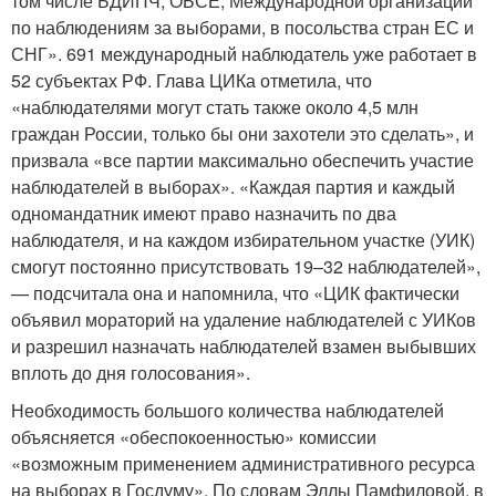
том числе БДИПЧ, ОБСЕ, Международной организации
по наблюдениям за выборами, в посольства стран ЕС и
СНГ». 691 международный наблюдатель уже работает в
52 субъектах РФ. Глава ЦИКа отметила, что
«наблюдателями могут стать также около 4,5 млн
граждан России, только бы они захотели это сделать», и
призвала «все партии максимально обеспечить участие
наблюдателей в выборах». «Каждая партия и каждый
одномандатник имеют право назначить по два
наблюдателя, и на каждом избирательном участке (УИК)
смогут постоянно присутствовать 19–32 наблюдателей»,
— подсчитала она и напомнила, что «ЦИК фактически
объявил мораторий на удаление наблюдателей с УИКов
и разрешил назначать наблюдателей взамен выбывших
вплоть до дня голосования».
Необходимость большого количества наблюдателей
объясняется «обеспокоенностью» комиссии
«возможным применением административного ресурса
на выборах в Госдуму». По словам Эллы Памфиловой, в