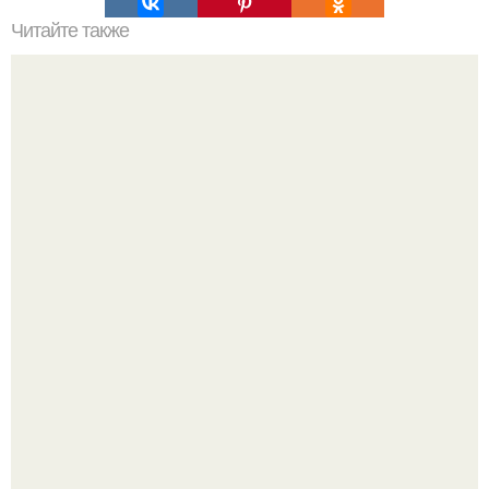
Читайте также
Привязка к человеку. Отсечение привязанностей.
Энергетические привязки и зависимости, и как от них
избавляться.