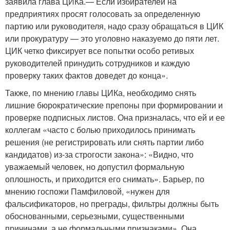
заявила глава ЦИКа.— Если избирателей на
предприятиях просят голосовать за определенную
партию или руководителя, надо сразу обращаться в ЦИК
или прокуратуру — это уголовно наказуемо до пяти лет.
ЦИК четко фиксирует все попытки особо ретивых
руководителей принудить сотрудников и каждую
проверку таких фактов доведет до конца».
Также, по мнению главы ЦИКа, необходимо снять
лишние бюрократические препоны при формировании и
проверке подписных листов. Она призналась, что ей и ее
коллегам «часто с болью приходилось принимать
решения (не регистрировать или снять партии либо
кандидатов) из-за строгости закона»: «Видно, что
уважаемый человек, но допустил формальную
оплошность, и приходится его снимать». Барьер, по
мнению госпожи Памфиловой, «нужен для
фальсификаторов, но преграды, фильтры должны быть
обоснованными, серьезными, существенными
причинами, а не формальными признаками». Она