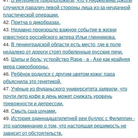
случился паралич левой стороны лица из-за неудачной
пластической операции.
42.
Притча о дикобразах.
43.
Недавно произошло важное событие в жизни
известного российского актера Ильи глинникова.
44.
В ленинградской области есть место, где в поле
недалеко от дороги стоят побеленные русские печи.
45.
Шипы и боль: устройство Rape - a - Axe как крайняя
мера самообороны.
46.
Ребёнок родился с другим цветом кожи: пара
объяснила это генетикой.
47.
Учёные из фуданьского университета заявили, что
почти литр кофе в день может снижать уровень
тревожности и депрессии.
48.
Смыть сша цунами.
49.
История одиннадцатилетней реи буллос с Филиппин -
это напоминание о том, что настоящая решимость не
зависит от обстоятельств.