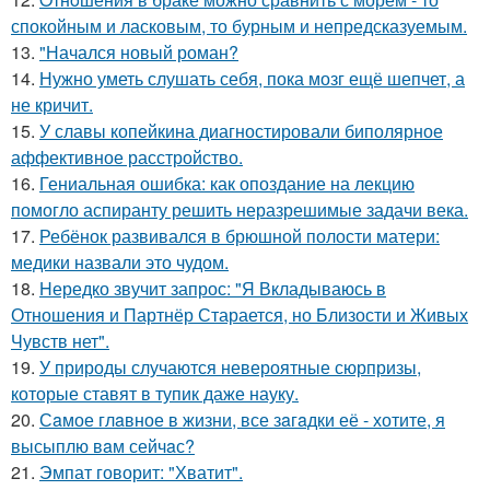
спокойным и ласковым, то бурным и непредсказуемым.
13.
"Начался новый роман?
14.
Нужно уметь слушать себя, пока мозг ещё шепчет, а
не кричит.
15.
У славы копейкина диагностировали биполярное
аффективное расстройство.
16.
Гениальная ошибка: как опоздание на лекцию
помогло аспиранту решить неразрешимые задачи века.
17.
Ребёнок развивался в брюшной полости матери:
медики назвали это чудом.
18.
Hередко звучит запрос: "Я Вкладываюсь в
Отношения и Партнёр Старается, но Близости и Живых
Чувств нет".
19.
У природы случаются невероятные сюрпризы,
которые ставят в тупик даже науку.
20.
Сaмое глaвное в жизни, все зaгaдки её - хотите, я
высыплю вaм сейчaс?
21.
Эмпат говорит: "Хватит".