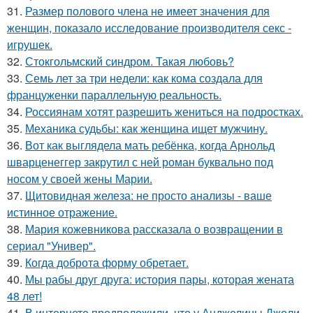
31.
Размер полового члена не имеет значения для
женщин, показало исследование производителя секс -
игрушек.
32.
Стокгольмский синдром. Такая любовь?
33.
Семь лет за три недели: как кома создала для
француженки параллельную реальность.
34.
Россиянам хотят разрешить жениться на подростках.
35.
Механика судьбы: как женщина ищет мужчину.
36.
Вот как выглядела мать ребёнка, когда Арнольд
шварценеггер закрутил с ней роман буквально под
носом у своей жены Марии.
37.
Щитовидная железа: не просто анализы - ваше
истинное отражение.
38.
Мария кожевникова рассказала о возвращении в
сериал "Универ".
39.
Когда доброта форму обретает.
40.
Мы рабы друг друга: история пары, которая жената
48 лет!
41.
В интернете предположили, что у Анджелины Джоли