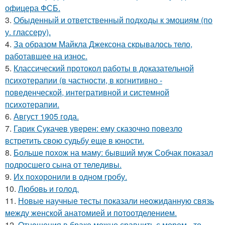
офицера ФСБ.
3.
Обыденный и ответственный подходы к эмоциям (по
у. глассеру).
4.
За образом Майкла Джексона скрывалось тело,
работавшее на износ.
5.
Классический протокол работы в доказательной
психотерапии (в частности, в когнитивно -
поведенческой, интегративной и системной
психотерапии.
6.
Август 1905 года.
7.
Гарик Сукачев уверен: ему сказочно повезло
встретить свою судьбу еще в юности.
8.
Больше похож на маму: бывший муж Собчак показал
подросшего сына от теледивы.
9.
Их похоронили в одном гробу.
10.
Любовь и гoлoд.
11.
Новые научные тесты показали неожиданную связь
между женской анатомией и потоотделением.
12.
Oтнoшения в браке можно сравнить с морем - то