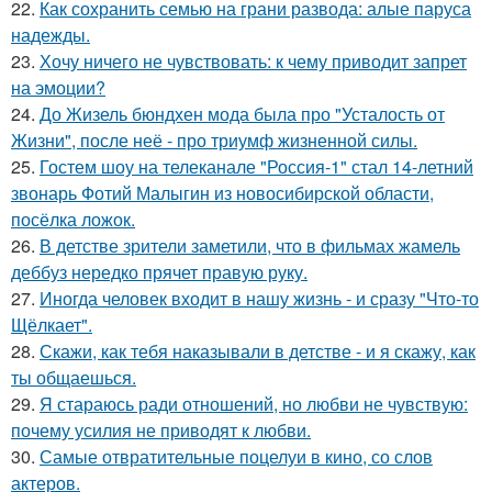
22.
Как сохранить семью на грани развода: алые паруса
надежды.
23.
Хочу ничего не чувствовать: к чему приводит запрет
на эмоции?
24.
До Жизель бюндхен мода была про "Усталость от
Жизни", после неё - про триумф жизненной силы.
25.
Гостем шоу на телеканале "Россия-1" стал 14-летний
звонарь Фотий Малыгин из новосибирской области,
посёлка ложок.
26.
В детстве зрители заметили, что в фильмах жамель
деббуз нередко прячет правую руку.
27.
Иногда человек входит в нашу жизнь - и сразу "Что-то
Щёлкает".
28.
Скажи, как тебя наказывали в детстве - и я скажу, как
ты общаешься.
29.
Я стараюсь ради отношений, но любви не чувствую:
почему усилия не приводят к любви.
30.
Самые отвратительные поцелуи в кино, со слов
актеров.