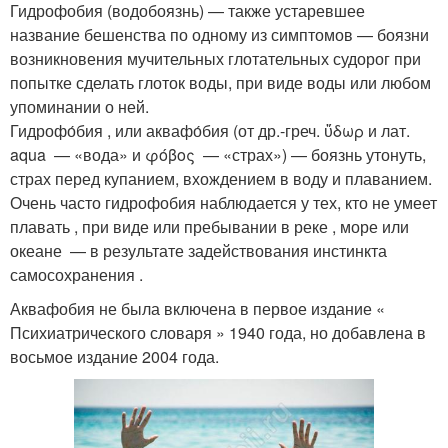
Гидрофобия (водобоязнь) — также устаревшее
название бешенства по одному из симптомов — боязни
возникновения мучительных глотательных судорог при
попытке сделать глоток воды, при виде воды или любом
упоминании о ней.
Гидрофо́бия , или аквафо́бия (от др.-греч. ὕδωρ и лат.
aqua — «вода» и φόβος — «страх») — боязнь утонуть,
страх перед купанием, вхождением в воду и плаванием.
Очень часто гидрофобия наблюдается у тех, кто не умеет
плавать , при виде или пребывании в реке , море или
океане — в результате задействования инстинкта
самосохранения .
Аквафобия не была включена в первое издание «
Психиатрического словаря » 1940 года, но добавлена в
восьмое издание 2004 года.