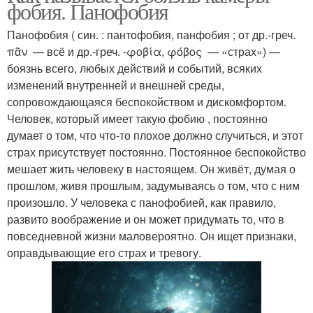
фобия. Панофобия
Панофобия ( син. : пантофобия, панфобия ; от др.-греч.
πᾶν — всё и др.-греч. -φοβία, φόβος — «страх») —
боязнь всего, любых действий и событий, всяких
изменений внутренней и внешней среды,
сопровождающаяся беспокойством и дискомфортом.
Человек, который имеет такую фобию , постоянно
думает о том, что что-то плохое должно случиться, и этот
страх присутствует постоянно. Постоянное беспокойство
мешает жить человеку в настоящем. Он живёт, думая о
прошлом, живя прошлым, задумываясь о том, что с ним
произошло. У человека с панофобией, как правило,
развито воображение и он может придумать то, что в
повседневной жизни маловероятно. Он ищет признаки,
оправдывающие его страх и тревогу.