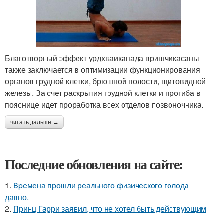
Благотворный эффект урдхваикапада вришчикасаны
также заключается в оптимизации функционирования
органов грудной клетки, брюшной полости, щитовидной
железы. За счет раскрытия грудной клетки и прогиба в
пояснице идет проработка всех отделов позвоночника.
читать дальше →
Последние обновления на сайте:
1.
Bpeмена прошли реального физического голода
давно.
2.
Принц Гарри заявил, что не хотел быть действующим