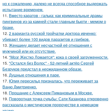
но к сожалению, далеко не всегда способное выдержать
испытание временем.
11.
Вместо каратов - галька: как криминальные драмы
пингвинов из-за камней стали главным бьюти - мемом о
браке.
12.
2 варианта русской тройчатки доктора ивченко:
убивают более 100 видов паразитов и грибков.
13.
Женщину делает несчастной её отношения с
мужчиной или их отсутствие.
14.
"Мозг Жестко Ломается": кока о своей загруженности.
15.
"Остался без Волос" - 52-летний актёр Сергей
Безруков предстал в неожиданном образе.
16.
Душные отношения в паре.
17.
Юлия пересильд призналась, что переживает за
Ваню Дмитриенко.
18.
Прощание с Алексеем Пимановым в Москве.
19.
Поворотная точка судьбы: Сати Казанова откровенно
рассказала о мистическом пророчестве в немецком
храме.