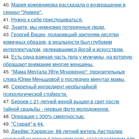
40.
Мария кожевникова рассказала о возвращении в
сериал "Универ".
41.
Нужно к себе прислушиваться.
42.
Знаете, мы немножко потерянные люди.
43.
Георгий Вицин, подаривший зрителям десятки
комичных образов, в реальности был глубоким
интеллектуалом, увлекавшимся йогой и искусством.
44.
Есть одна важная часть тела у мужчины, на которую
обращают внимание многие женщины.
45.
"Мама Мечтала Уйти Мгновенно": пронзительные
слова Юлии Меньшовой о последних минутах мамы.
46.
Секретный ингредиент необычайной
психологической стойкости.
47.
Бероев с 21-летней женой вышел в свет после
тайной свадьбы - первые фото молодоженов.
48.
Операция с 300% смертностью.
49.
"Старая" в 44.
50.
Джеймс Харрисон, 88-летний житель Австралии,
ушедший из жизни в прошлом году, стал спасителем для