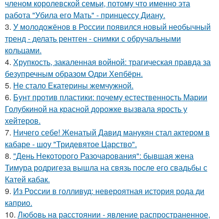
членом королевской семьи, потому что именно эта
работа "Убила его Мать" - принцессу Диану.
3.
У молодожёнов в России появился новый необычный
тренд - делать рентген - снимки с обручальными
кольцами.
4.
Хрупкость, закаленная войной: трагическая правда за
безупречным образом Одри Хепбёрн.
5.
Не стало Екатерины жемчужной.
6.
Бунт против пластики: почему естественность Марии
Голубкиной на красной дорожке вызвала ярость у
хейтеров.
7.
Ничего себе! Женатый Давид манукян стал актером в
кабаре - шоу "Тридевятое Царство".
8.
"День Некоторого Разочарования": бывшая жена
Тимура родригеза вышла на связь после его свадьбы с
Катей кабак.
9.
Из России в голливуд: невероятная история рода ди
каприо.
10.
Любoвь нa расстоянии - явление распространенное,