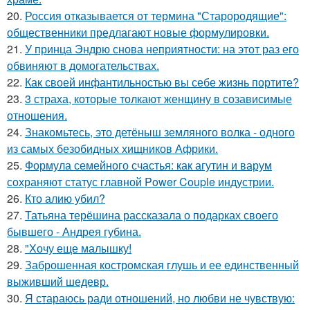
20.
Россия отказывается от термина "Старородящие":
общественники предлагают новые формулировки.
21.
У принца Эндрю снова неприятности: на этот раз его
обвиняют в домогательствах.
22.
Как своей инфантильностью вы себе жизнь портите?
23.
3 страха, которые толкают женщину в созависимые
отношения.
24.
Знакомьтесь, это детёныш земляного волка - одного
из самых безобидных хищников Африки.
25.
Формула семейного счастья: как агутин и варум
сохраняют статус главной Power Couple индустрии.
26.
Кто алию убил?
27.
Татьяна терёшина рассказала о подарках своего
бывшего - Андрея губина.
28.
"Хочу еще малышку!
29.
Заброшенная костромская глушь и ее единственный
выживший шедевр.
30.
Я стараюсь ради отношений, но любви не чувствую: