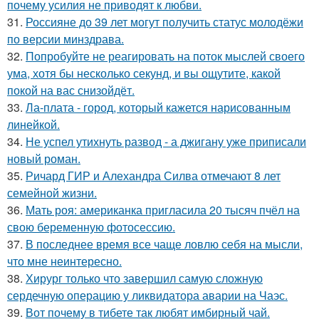
почему усилия не приводят к любви.
31.
Россияне до 39 лет могут получить статус молодёжи
по версии минздрава.
32.
Попробуйте не реагировать на поток мыслей своего
ума, хотя бы несколько секунд, и вы ощутите, какой
покой на вас снизойдёт.
33.
Ла-плата - город, который кажется нарисованным
линейкой.
34.
Не успел утихнуть развод - а джигану уже приписали
новый роман.
35.
Ричард ГИР и Алехандра Силва отмечают 8 лет
семейной жизни.
36.
Мать роя: американка пригласила 20 тысяч пчёл на
свою беременную фотосессию.
37.
В последнее время все чаще ловлю себя на мысли,
что мне неинтересно.
38.
Хирург только что завершил самую сложную
сердечную операцию у ликвидатора аварии на Чаэс.
39.
Вот почему в тибете так любят имбирный чай.