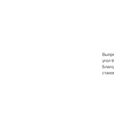
Выпря
угол 
Благо
стано