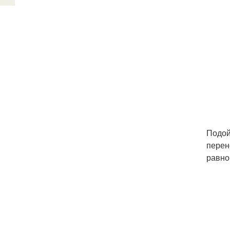
Подой
перен
равно