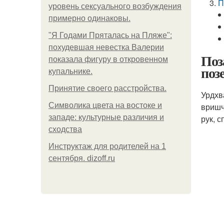
П
уровень сексуального возбуждения
примерно одинаковы.
"Я Годами Пряталась на Пляже":
похудевшая невестка Валерии
Поз
показала фигуру в откровенном
поз
купальнике.
Принятие своего расстройства.
Урдхв
Символика цвета на востоке и
вришч
западе: культурные различия и
рук, 
сходства
Инструктаж для родителей на 1
сентября. dizoff.ru