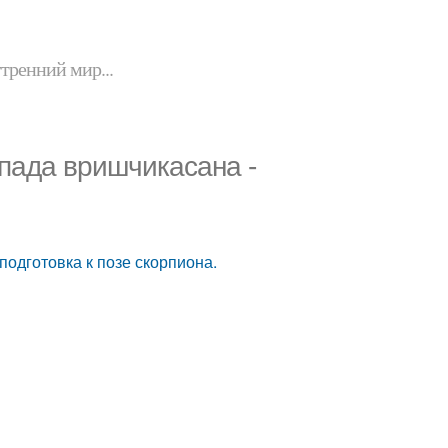
утренний мир...
апада вришчикасана -
подготовка к позе скорпиона.