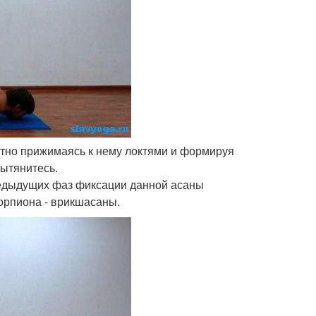
отно прижимаясь к нему локтями и формируя
вытянитесь.
предыдущих фаз фиксации данной асаны
орпиона - врикшасаны.