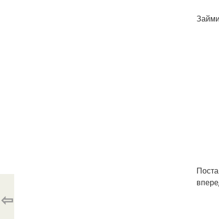
Займи
Поста
впере
⇦