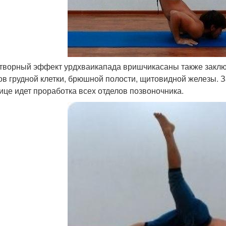
творный эффект урдхваикапада вришчикасаны также заклю
ов грудной клетки, брюшной полости, щитовидной железы. За
ице идет проработка всех отделов позвоночника.