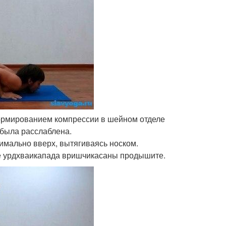
формированием компрессии в шейном отделе
 была расслаблена.
имально вверх, вытягиваясь носком.
е урдхваикапада вришчикасаны продышите.