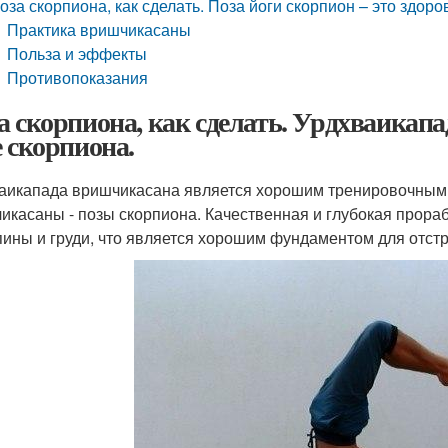
оза скорпиона, как сделать. Поза йоги скорпион – это здоро
Практика вришчикасаны
Польза и эффекты
Противопоказания
а скорпиона, как сделать. Урдхваикапа
е скорпиона.
аикапада вришчикасана является хорошим тренировочным 
икасаны - позы скорпиона. Качественная и глубокая прор
спины и груди, что является хорошим фундаментом для отстр