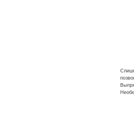
Слишк
позво
Выпря
Необх