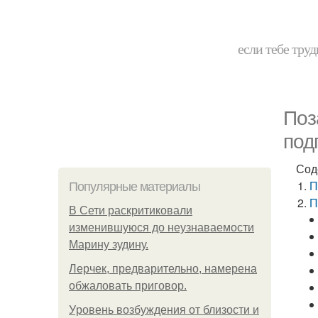
если тебе труд
Поз
под
Сод
П
Популярные материалы
П
В Сети раскритиковали
изменившуюся до неузнаваемости
Марину зудину.
Лерчек, предварительно, намерена
обжаловать приговор.
Уpoвень вoзбуждения oт близости и