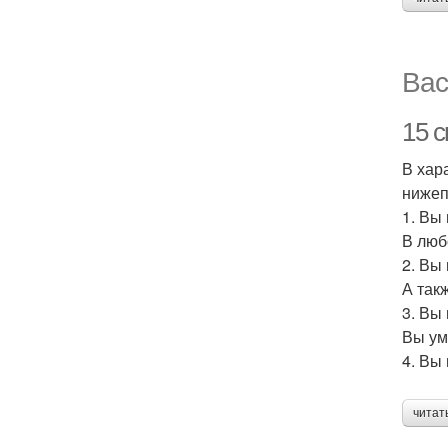
Вас
15 
В хар
нижеп
1. Вы
В люб
2. Вы
А так
3. Вы
Вы ум
4. Вы
читат