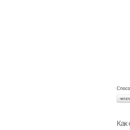
Спосо
читат
Как 