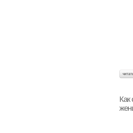
читат
Как 
жен