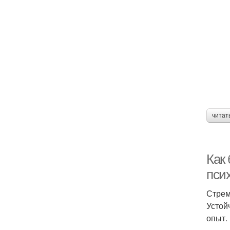
читат
Как
пси
Стрем
Устой
опыт.