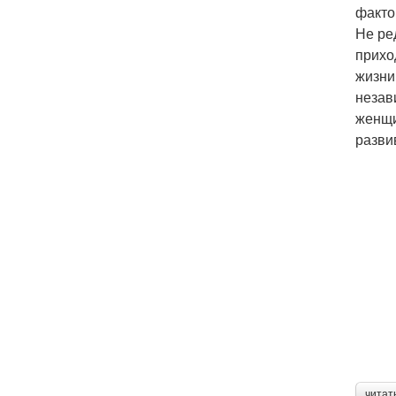
факто
Не ре
прихо
жизни
незав
женщи
разви
читат