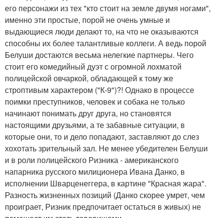
его персонажи из тех "кто стоит на земле двумя ногами",
именно эти простые, порой не очень умные и
выдающиеся люди делают то, на что не оказываются
способны их более талантливые коллеги. А ведь порой
Белуши достаются весьма нелегкие партнеры. Чего
стоит его комедийный дуэт с огромной лохматой
полицейской овчаркой, обладающей к тому же
строптивым характером ("К-9")?! Однако в процессе
поимки преступников, человек и собака не только
начинают понимать друг друга, но становятся
настоящими друзьями, а те забавные ситуации, в
которые они, то и дело попадают, заставляют до слез
хохотать зрительный зал. Не менее убедителен Белуши
и в роли полицейского Ризника - американского
напарника русского милиционера Ивана Данко, в
исполнении Шварценеггера, в картине "Красная жара".
Разность жизненных позиций (Данко скорее умрет, чем
проиграет, Ризник предпочитает остаться в живых) не