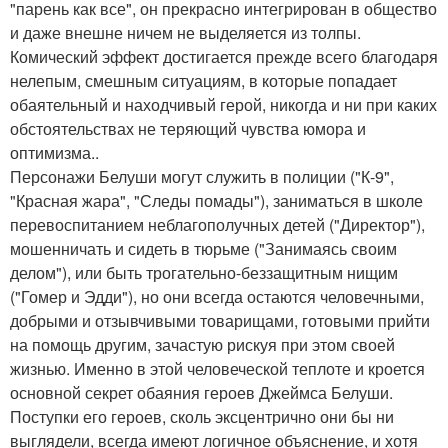
"парень как все", он прекрасно интегрирован в общество
и даже внешне ничем не выделяется из толпы.
Комический эффект достигается прежде всего благодаря
нелепым, смешным ситуациям, в которые попадает
обаятельный и находчивый герой, никогда и ни при каких
обстоятельствах не теряющий чувства юмора и
оптимизма..
Персонажи Белуши могут служить в полиции ("К-9",
"Красная жара", "Следы помады"), заниматься в школе
перевоспитанием неблагополучных детей ("Директор"),
мошенничать и сидеть в тюрьме ("Занимаясь своим
делом"), или быть трогательно-беззащитным нищим
("Гомер и Эдди"), но они всегда остаются человечными,
добрыми и отзывчивыми товарищами, готовыми прийти
на помощь другим, зачастую рискуя при этом своей
жизнью. Именно в этой человеческой теплоте и кроется
основной секрет обаяния героев Джеймса Белуши.
Поступки его героев, сколь эксцентрично они бы ни
выглядели, всегда имеют логичное объяснение, и хотя