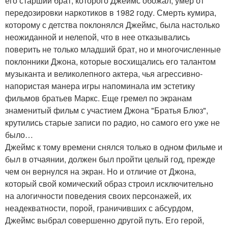
его старший брат, которого Джеймс обожал, умер от
передозировки наркотиков в 1982 году. Смерть кумира,
которому с детства поклонялся Джеймс, была настолько
неожиданной и нелепой, что в нее отказывались
поверить не только младший брат, но и многочисленные
поклонники Джона, которые восхищались его талантом
музыканта и великолепного актера, чья агрессивно-
напористая манера игры напоминала им эстетику
фильмов братьев Маркс. Еще гремел по экранам
знаменитый фильм с участием Джона "Братья Блюз",
крутились старые записи по радио, но самого его уже не
было…
Джеймс к тому времени снялся только в одном фильме и
был в отчаянии, должен был пройти целый год, прежде
чем он вернулся на экран. Но и отличие от Джона,
который свой комический образ строил исключительно
на алогичности поведения своих персонажей, их
неадекватности, порой, граничивших с абсурдом,
Джеймс выбрал совершенно другой путь. Его герой,