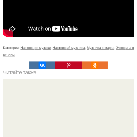
Категории:
Настоящие мужики
,
Настоящий мужчина
,
Мужчина с марса
,
Женщина с
венеры
Читайте также
Письмо мужчине. Письмо мужчинам наполненное
любовью, вдохновением и восхищением, которое стоит