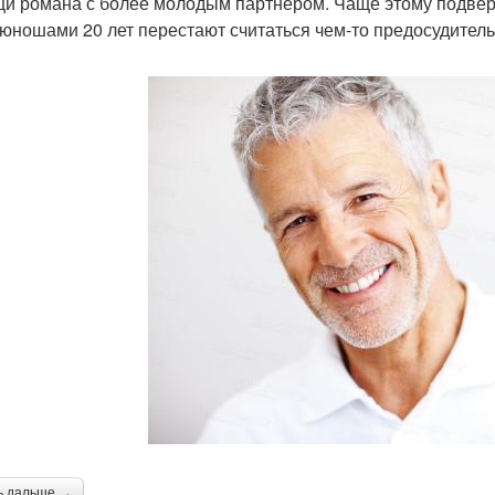
и романа с более молодым партнером. Чаще этому подве
 юношами 20 лет перестают считаться чем-то предосудител
ь дальше →