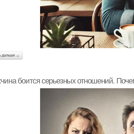
ь дальше →
чина боится серьезных отношений. Поче