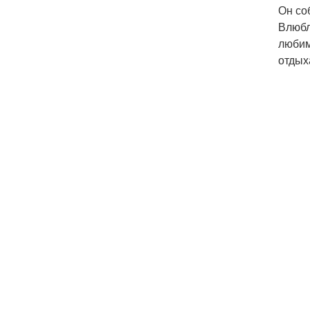
Он со
Влюбл
любим
отдыха