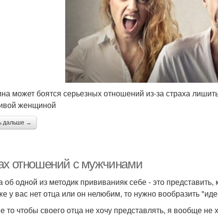
на может боятся серьезных отношений из-за страха лишить
ивой женщиной
ь дальше →
ах отношений с мужчинами
а об одной из методик прививанияк себе - это представить, 
же у вас нет отца или он нелюбим, то нужно вообразить "иде
не то чтобы своего отца не хочу представлять, я вообще не 