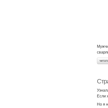
Мужчи
сварл
читат
Стр
Узнал
Если 
Но я 