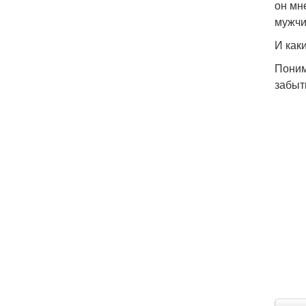
он мн
мужчи
И как
Поним
забыт