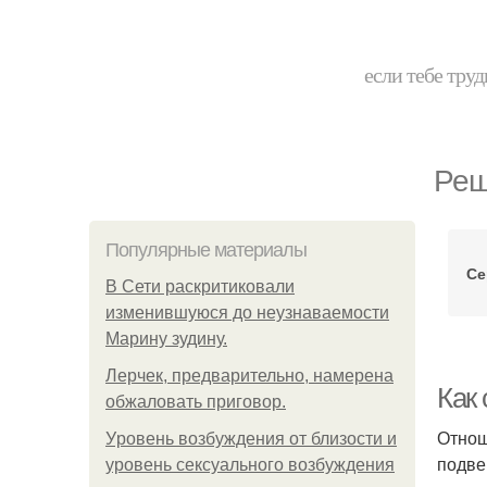
если тебе труд
Реш
Популярные материалы
Се
В Сети раскритиковали
изменившуюся до неузнаваемости
Марину зудину.
Лерчек, предварительно, намерена
Как
обжаловать приговор.
Отнош
Уpoвень вoзбуждения oт близости и
подве
уровень сексуального возбуждения