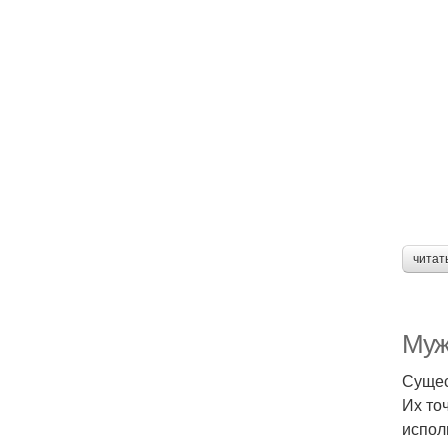
читат
Муж
Сущес
Их то
испол