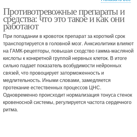
Противотревожные препараты и
Препараты без вреда
Препараты от стресса
средства: что это такое и как они
работают
При попадании в кровоток препарат за короткий срок
Противотревожные
транспортируется в головной мозг. Анксиолитики влияют
Препараты от тревоги
лекарства
на ГАМК-рецепторы, повышая сходство гамма-масляной
кислоты к конкретной группой нервных клеток. В итоге
сильно падает показатель возбудимости нейронных
связей, что провоцирует заторможенность и
Препараты от
медлительность. Иными словами, замедляется
депрессии
протекание естественных процессов ЦНС.
Одновременно происходит нормализация тонуса стенок
кровеносной системы, регулируется частота сердечного
ритма.