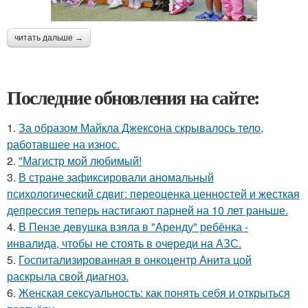
читать дальше →
Последние обновления на сайте:
1.
За образом Майкла Джексона скрывалось тело,
работавшее на износ.
2.
"Магистр мой любимый!
3.
В стране зафиксировали аномальный
психологический сдвиг: переоценка ценностей и жесткая
депрессия теперь настигают парней на 10 лет раньше.
4.
В Пензе девушка взяла в "Аренду" ребёнка -
инвалида, чтобы не стоять в очереди на АЗС.
5.
Госпитализированная в онкоцентр Анита цой
раскрыла свой диагноз.
6.
Женская сексуальность: как понять себя и открыться