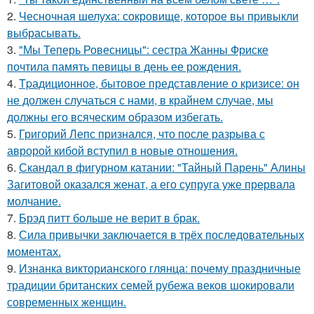
2.
Чесночная шелуха: сокровище, которое вы привыкли
выбрасывать.
3.
"Мы Теперь Ровесницы": сестра Жанны Фриске
почтила память певицы в день ее рождения.
4.
Tpадиционное, бытовое представление о кризисе: он
не должен случаться с нами, в крайнем случае, мы
должны его всяческим образом избегать.
5.
Григорий Лепс признался, что после разрыва с
авророй кибой вступил в новые отношения.
6.
Скандал в фигурном катании: "Тайный Парень" Алины
Загитовой оказался женат, а его супруга уже прервала
молчание.
7.
Брэд питт больше не верит в брак.
8.
Сила привычки заключается в трёх последовательных
моментах.
9.
Изнанка викторианского глянца: почему праздничные
традиции британских семей рубежа веков шокировали
современных женщин.