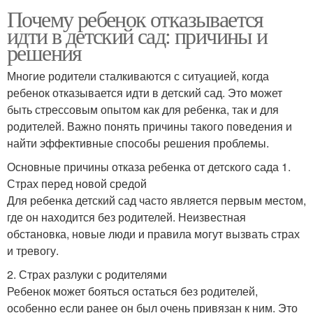
Почему ребенок отказывается
идти в детский сад: причины и
Правила в детском саду
Друзи в детском саду
решения
Многие родители сталкиваются с ситуацией, когда
ребенок отказывается идти в детский сад. Это может
быть стрессовым опытом как для ребенка, так и для
Проблемы в детском
Среда в детском саду
родителей. Важно понять причины такого поведения и
саду
найти эффективные способы решения проблемы.
Основные причины отказа ребенка от детского сада 1.
Страх перед новой средой
Для ребенка детский сад часто является первым местом,
где он находится без родителей. Неизвестная
обстановка, новые люди и правила могут вызвать страх
и тревогу.
2. Страх разлуки с родителями
Ребенок может бояться остаться без родителей,
особенно если ранее он был очень привязан к ним. Это