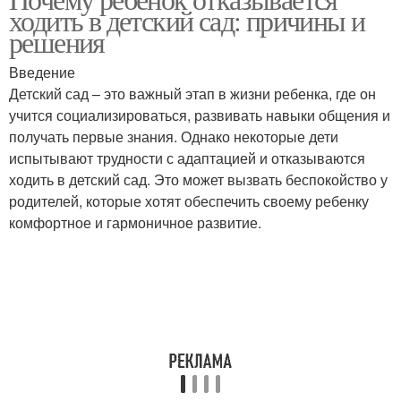
Пат в детском саду
Сад по работе
ходить в детский сад: причины и
решения
Введение
Адаптации к детскому
Стресс из-за детского
Детский сад – это важный этап в жизни ребенка, где он
саду
сада
учится социализироваться, развивать навыки общения и
получать первые знания. Однако некоторые дети
испытывают трудности с адаптацией и отказываются
ходить в детский сад. Это может вызвать беспокойство у
Отказ от детского сада
Питания в детском саду
родителей, которые хотят обеспечить своему ребенку
комфортное и гармоничное развитие.
Детские сады
Дети в детском саду
Прощания с детским
Уход из детского сада
садом