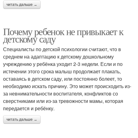
читать дальше →
Отказ от сада
Дети в саду
Почему ребенок не привыкает к
детскому саду
Специалисты по детской психологии считают, что в
среднем на адаптацию к детскому дошкольному
Года в детском саду
День в детском саду
учреждению у ребёнка уходит 2-3 недели. Если и по
истечении этого срока малыш продолжает плакать,
оставаясь в детском саду, или постоянно болеет, то
необходимо искать причину. Это может происходить из-
Ребенка без детского
Сад на развитие
за невнимательности воспитателя, конфликтов со
сада
сверстниками или из-за тревожности мамы, которая
передается и ребёнку.
Окружение в детском
читать дальше →
Ребенка в детский сад
саду