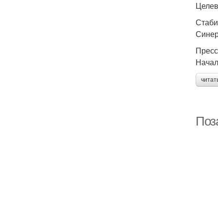
Целе
Стаби
Синер
Пресс
Начал
читат
Поз