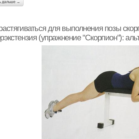
ь дальше →
 растягиваться для выполнения позы скор
ерэкстензия (упражнение "Скорпион"): ал