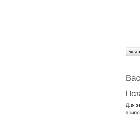
читат
Вас
Поза
Для э
припо