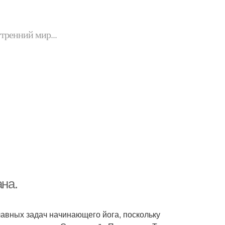
утренний мир...
ана.
главных задач начинающего йога, поскольку