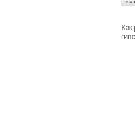
читат
Как
гип