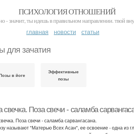
ПСИХОЛОГИЯ ОТНОШЕНИЙ
но - значит, ты идешь в правильном направлении. твой вн
главная
новости
статьи
ы для зачатия
Эффективные
Позы в йоге
позы
 свечка. Поза свечи - саламба сарвангас
свечка. Поза свечи - саламба сарвангасана.
озу называют "Матерью Всех Асан", ее освоение - одна из 