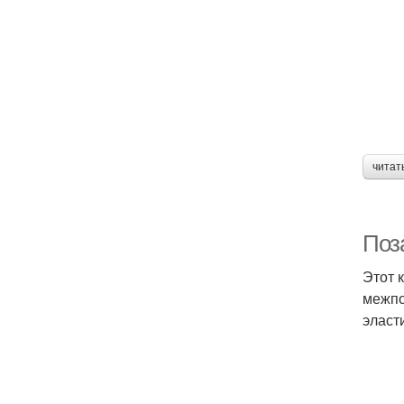
читат
Поза
Этот 
межпо
эласт