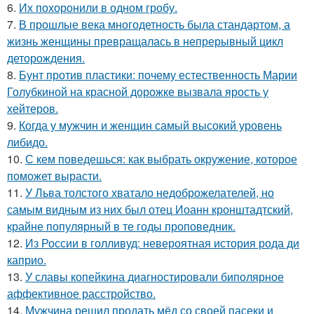
6.
Их похоронили в одном гробу.
7.
В прошлые века многодетность была стандартом, а
жизнь женщины превращалась в непрерывный цикл
деторождения.
8.
Бунт против пластики: почему естественность Марии
Голубкиной на красной дорожке вызвала ярость у
хейтеров.
9.
Когда у мужчин и женщин самый высокий уровень
либидо.
10.
С кем поведешься: как выбрать окружение, которое
поможет вырасти.
11.
У Льва толстого хватало недоброжелателей, но
самым видным из них был отец Иоанн кронштадтский,
крайне популярный в те годы проповедник.
12.
Из России в голливуд: невероятная история рода ди
каприо.
13.
У славы копейкина диагностировали биполярное
аффективное расстройство.
14.
Мужчина решил продать мёд со своей пасеки и