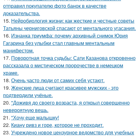
отправил покупателю фото банок в качестве
доказательства.
15.
Нейробиология жизни: как жесткие и честные советы
Татьяны черниговской спасают от ментального угасания.
16.
Изнанка триумфа: почему архивный снимок Юрия
Гагарина без улыбки стал главным ментальным
манифестом.
17.
Поворотная точка судьбы: Сати Казанова откровенно
рассказала о мистическом пророчестве в немецком
храме.
18.
Очень часто люди от самих себя устают.
19.
Женские лица считают красивее мужских - это
подтвердили учёные.
20.
"Доживя до своего возpаста, я открыл совершенно
невероятную вещь.
21.
"Хочу еще малышку!
22.
Киану ривз и горе, которое не проходит.
23.
Учреждено новое цензурное ведомство для учебных