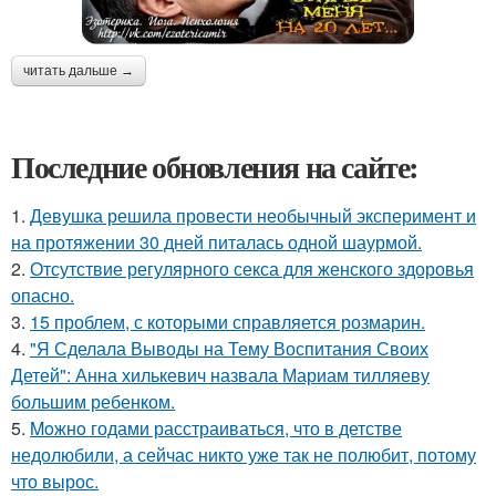
читать дальше →
Последние обновления на сайте:
1.
Девушка решила провести необычный эксперимент и
на протяжении 30 дней питалась одной шаурмой.
2.
Отсутствие регулярного секса для женского здоровья
опасно.
3.
15 проблем, с которыми справляется розмарин.
4.
"Я Сделала Выводы на Тему Воспитания Своих
Детей": Анна хилькевич назвала Мариам тилляеву
большим ребенком.
5.
Moжнo годами расстраиваться, что в детстве
недолюбили, а сейчас никто уже так не полюбит, потому
что вырос.