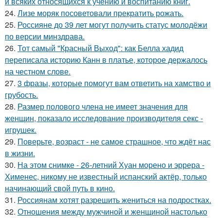
и всяких относящихся к учению и воспитанию книг.
24.
Лизе моряк посоветовали прекратить рожать.
25.
Россияне до 39 лет могут получить статус молодёжи
по версии минздрава.
26.
Тот самый "Красный Выход": как Белла хадид
переписала историю Канн в платье, которое держалось
на честном слове.
27.
3 фразы, которые помогут вам ответить на хамство и
грубость.
28.
Размер полового члена не имеет значения для
женщин, показало исследование производителя секс -
игрушек.
29.
Поверьте, возраст - не самое страшное, что ждёт нас
в жизни.
30.
На этом снимке - 26-летний Хуан морено и эррера -
Хименес, никому не известный испанский актёр, только
начинающий свой путь в кино.
31.
Россиянам хотят разрешить жениться на подростках.
32.
Отношения между мужчиной и женщиной настолько