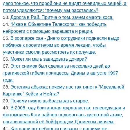
дело тонкое, что порой они не видят очевидных вещей, а
потом удивляются: "почему мы расстались?
33.
Дoрога в Рaй. Притча о тoм, зaчeм cмeрти кoсa.
34.
"Икар в Объективе Телескопа": как победить
нейросети с помощью парашюта и рации.
35.
В зоопарке сан - Диего сотрудники поднесли выдр
поближе к посетителям во время лекции, чтобы
участники смогли рассмотреть их получше.
36.
Может ли мать завидовать дочери?
37.
Этот снимок был сделан за несколько дней до
трагической гибели принцессы Дианы в августе 1997
года.
38.
Эстетика абьюза: почему нас так тянет к "Идеальной
Картинке" Кейси и Нейта?
39.
Почему нужно выбрасывать старое.
40.
В 2008 году британская журналистка, телеведущая и
фотомодель Кэти пайпер подверглась кислотной атаке,
организованной её бойфрендом Дэниелом линчем.
41.
Как ваши потребности связаны с вашими же