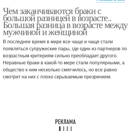
Чем заканчиваются браки с
Пара с большой
Взгляд на отношения
большой разницей в возрасте..
разницей
Большая разница в возрасте между
мужчиной и женщиной
Отношения между
В последнее время в мире все чаще и чаще стали
Любовь с разницей
женой
появляться супружеские пары, где один из партнеров по
возрастным критериям сильно преобладает другого.
Неравные браки в какой-то мере стали популярными, а
общество к ним несколько смягчилось, но все равно
Странные отношения
смотрит на них с плохо скрываемым презрением.