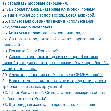
выстраивать здоровые отношения.
24.
Высокая планка Екатерины Климовой: почему
бывшие мужья до сих пор восхищаются актрисой.
25.
Пользовали обвинили Нюшу в использовании
искусственного интеллекта.
26.
Киты усыновляют дельфинов - инвалидов.
27.
Ла-плата - город, который кажется нарисованным
линейкой.
28.
Помните Ольгу Понизову?
29.
Симоньян продолжает делиться подробностями
личной трагедии на этот раз вспомнив 9 месяцев борьбы
за жизнь кеосаяна.
30.
Александр Головин своё счастье в СЕМЬЕ нашёл.
31.
Ваш питомец занял кровать не из вредности - у него
три очень серьёзных аргумента!
32.
"Цвет Решает всё": Симона Эшли примерила образ
из "дьявол носит Prada".
33.
Щитовидная железа: не просто анализы - ваше
истинное отражение.