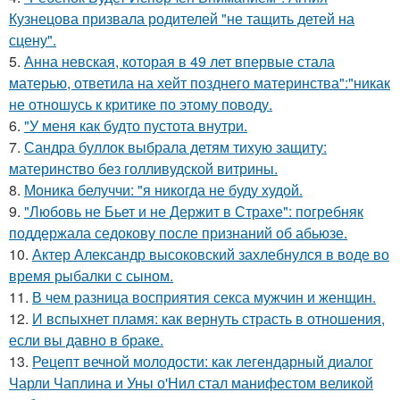
Кузнецова призвала родителей "не тащить детей на
сцену".
5.
Анна невская, которая в 49 лет впервые стала
матерью, ответила на хейт позднего материнства":"никак
не отношусь к критике по этому поводу.
6.
"У меня как будто пустота внутри.
7.
Сандра буллок выбрала детям тихую защиту:
материнство без голливудской витрины.
8.
Моника белуччи: "я никогда не буду худой.
9.
"Любовь не Бьет и не Держит в Страхе": погребняк
поддержала седокову после признаний об абьюзе.
10.
Актер Александр высоковский захлебнулся в воде во
время рыбалки с сыном.
11.
В чем разница восприятия секса мужчин и женщин.
12.
И вспыхнет пламя: как вернуть страсть в отношения,
если вы давно в браке.
13.
Рецепт вечной молодости: как легендарный диалог
Чарли Чаплина и Уны о'Нил стал манифестом великой