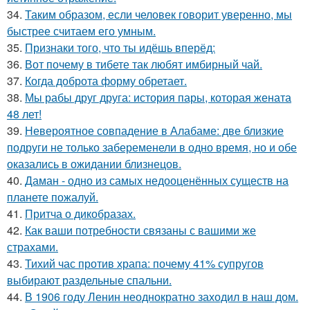
34.
Таким образом, если человек говорит уверенно, мы
быстрее считаем его умным.
35.
Признаки того, что ты идёшь вперёд:
36.
Вот почему в тибете так любят имбирный чай.
37.
Когда доброта форму обретает.
38.
Мы рабы друг друга: история пары, которая жената
48 лет!
39.
Невероятное совпадение в Алабаме: две близкие
подруги не только забеременели в одно время, но и обе
оказались в ожидании близнецов.
40.
Даман - одно из самых недооценённых существ на
планете пожалуй.
41.
Притча о дикобразах.
42.
Как ваши потребности связаны с вашими же
страхами.
43.
Тихий час против храпа: почему 41% супругов
выбирают раздельные спальни.
44.
В 1906 году Ленин неоднократно заходил в наш дом.