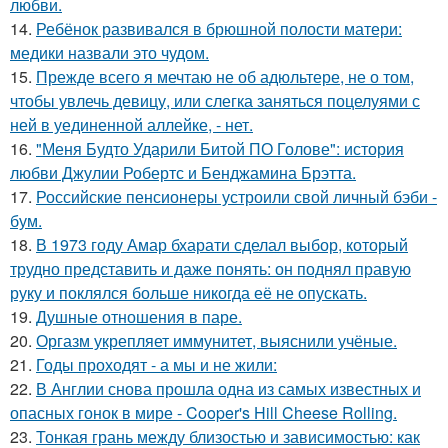
любви.
14.
Ребёнок развивался в брюшной полости матери:
медики назвали это чудом.
15.
Прежде всего я мечтаю не об адюльтере, не о том,
чтобы увлечь девицу, или слегка заняться поцелуями с
ней в уединенной аллейке, - нет.
16.
"Меня Будто Ударили Битой ПО Голове": история
любви Джулии Робертс и Бенджамина Брэтта.
17.
Российские пенсионеры устроили свой личный бэби -
бум.
18.
В 1973 году Амар бхарати сделал выбор, который
трудно представить и даже понять: он поднял правую
руку и поклялся больше никогда её не опускать.
19.
Душные отношения в паре.
20.
Оргазм укрепляет иммунитет, выяснили учёные.
21.
Годы проходят - а мы и не жили:
22.
В Англии снова прошла одна из самых известных и
опасных гонок в мире - Cooper's Hill Cheese Rolling.
23.
Тонкая грань между близостью и зависимостью: как