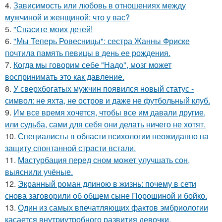
4.
Зависимость или любовь в отношениях между
мужчиной и женщиной: что у вас?
5.
"Спасите моих детей!
6.
"Мы Теперь Ровесницы": сестра Жанны Фриске
почтила память певицы в день ее рождения.
7.
Когда мы говорим себе "Надо", мозг может
воспринимать это как давление.
8.
У сверхбогатых мужчин появился новый статус -
символ: не яхта, не остров и даже не футбольный клуб.
9.
Им все время хочется, чтобы все им давали другие,
или судьба, сами для себя они делать ничего не хотят.
10.
Специалисты в области психологии неожиданно на
защиту спонтанной страсти встали.
11.
Мастурбация перед сном может улучшать сон,
выяснили учёные.
12.
Экранный роман длиною в жизнь: почему в сети
снова заговорили об общем сыне Порошиной и бойко.
13.
Один из самых впечатляющих фактов эмбриологии
касается внутриутробного развития девочки.