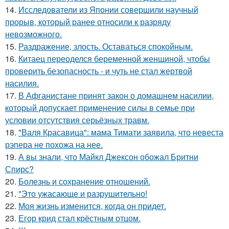
14.
Исследователи из Японии совершили научный
прорыв, который ранее относили к разряду
невозможного.
15.
Раздражение, злость. Оставаться спокойным.
16.
Китаец переоделся беременной женщиной, чтобы
проверить безопасность - и чуть не стал жертвой
насилия.
17.
В Афганистане принят закон о домашнем насилии,
который допускает применение силы в семье при
условии отсутствия серьёзных травм.
18.
"Валя Красавица": мама Тимати заявила, что невеста
рэпера не похожа на нее.
19.
А вы знали, что Майкл Джексон обожал Бритни
Спирс?
20.
Болезнь и сохранение отношений.
21.
"Это ужасающе и разрушительно!
22.
Моя жизнь изменится, когда он придет.
23.
Егор крид стал крёстным отцом.