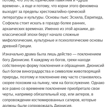
времени», а еще и потому, что корни этого феномена
выходят за пределы хрестоматийно-греческой
литературы и культуры. Основы пьес Эсхила, Еврипида,
Софокла стоит искать в гораздо более ранних,
архаических временах. Именно из этой архаики, до-
классической эпохи берут начало сложные
мифологические, культурные и психологические основы
древней Греции.
Изначально драма была лишь действо — поклонением
богу Дионисию. К каждому из богов, греки находи
собственную форму поклонения и обращения. Дионисий
был богом виноградарства и символом животворящей
природы, поэтому и поклонение ему часто становилось
скорее похожим на пьянку, чем на богослужение. Однако
все равно со временем поклонение приобретало свои
черты, например обязательный хор, или актеров, в
сопровождении костюмированных сатиров, которые
должны были сопровождать Дионисия.