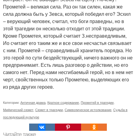
Прометей – великая сила. Раз он так силен, какая же
сила должна быть у Зевса, который победил его? Эсхил
– верующий человек, считал, что боги праведны, но в
этой трагедии он несколько отходит от этой традиции.
Кроме Прометея, который считает З.несправедливым,
Ио считает его таким же и все свои несчастья связывает
с ним. Прометей – справедливый хранитель порядка. Но
это герой по сути бездействующий, ничего важного он не
предпринимает. Есть лишь разговор о действии, но его
самого нет. Перед нами несгибаемый герой, но в нем нет
черт, свойственных только Прометею, выделяющих его
из ряда других героев.
Категории:
Античная драма
,
Краткое содержание
,
Прометей в трагедии
,
Мифический сюжет
,
Сюжет в трагедии
,
Символическое истолкование
,
Судьба в
последующей культуре
Читайте также