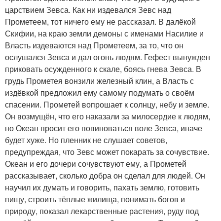
царствием Зевса. Как ни издевался Зевс над
Прометеем, тот ничего ему не рассказал. В далёкой
Скифии, на краю земли демоны с именами Насилие и
Власть издеваются над Прометеем, за то, что он
ослушался Зевса и дал огонь людям. Гефест вынужден
приковать осужденного к скале, боясь гнева Зевса. В
грудь Прометея вонзили железный клин, а Власть с
издёвкой предложил ему самому подумать о своём
спасении. Прометей вопрошает к солнцу, небу и земле.
Он возмущён, что его наказали за милосердие к людям,
но Океан просит его повиноваться воле Зевса, иначе
будет хуже. Но пленник не слушает советов,
предупреждая, что Зевс может покарать за сочувствие.
Океан и его дочери сочувствуют ему, а Прометей
рассказывает, сколько добра он сделал для людей. Он
научил их думать и говорить, пахать землю, готовить
пищу, строить тёплые жилища, понимать богов и
природу, показал лекарственные растения, руду под