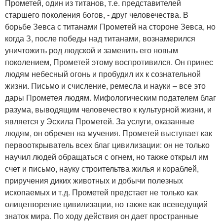
Прометей, один из титанов, т.е. представителей
старшего поколения богов, - друг человечества. В
борьбе Зевса с титанами Прометей на стороне Зевса, но
когда З, после победы над титанами, вознамерился
уничтожить род людской и заменить его новым
поколением, Прометей этому воспротивился. Он принес
людям небесный огонь и пробудил их к сознательной
жизни. Письмо и счисление, ремесла и науки – все это
дары Прометея людям. Мифологическим подателем благ
разума, выводящим человечество к культурной жизни, и
является у Эсхила Прометей. За услуги, оказанные
людям, он обречен на мучения. Прометей выступает как
первооткрыватель всех благ цивилизации: он не только
научил людей обращаться с огнем, но также открыл им
счет и письмо, науку строительтва жилья и кораблей,
приручения диких животных и добычи полезных
ископаемых и т.д. Прометей предстает не только как
олицетворение цивилизации, но также как всеведущий
знаток мира. По ходу действия он дает пространные