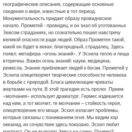
географические описания, содержащие основные
сведения о мире, известные в тот период.
Монументальность придает образу провидческое
начало. Прометей - провидец, и он знал об уготованных
Зевсом страданиях, но сознательно пошел навстречу
великой опасности ради людей. Образ Прометея такой,
какой он будет в веках: благородный, страдалец. Здесь
появл. метафора «огонь знаний». У Эсхила тепло и пища
вторичны. Важен огонь знаний: науки, медицина,
ремесла. Знание приближает людей к богам. Прометей у
Эсхила олицетворяет творческие способности человека
в борьбе с природой. Блага цивилизации чреваты
жертвами на пути. В этой трагедии есть пролог. Прием
«молчания» использует драматург. Гермес издевается
над ним, а тот молчит, те молчание – стойкость героя,
олицетворение его мощи. Эсхил излагает проблемы,
которые связаны с пониманием огня. Мы видим хор
океанид, их сочувствие здесь показано. Эсхил любит
контраст. Он не выводит Зевса на сцену. Почему?