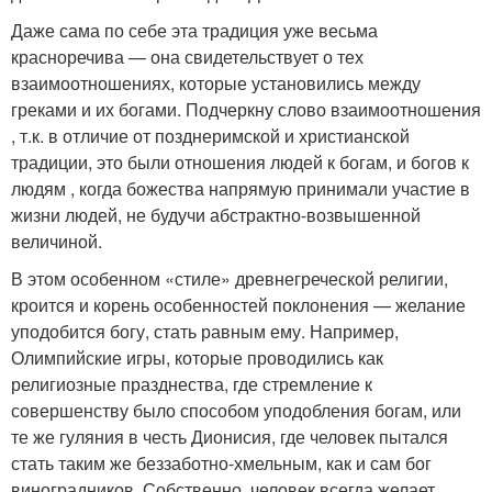
Даже сама по себе эта традиция уже весьма
красноречива — она свидетельствует о тех
взаимоотношениях, которые установились между
греками и их богами. Подчеркну слово взаимоотношения
, т.к. в отличие от позднеримской и христианской
традиции, это были отношения людей к богам, и богов к
людям , когда божества напрямую принимали участие в
жизни людей, не будучи абстрактно-возвышенной
величиной.
В этом особенном «стиле» древнегреческой религии,
кроится и корень особенностей поклонения — желание
уподобится богу, стать равным ему. Например,
Олимпийские игры, которые проводились как
религиозные празднества, где стремление к
совершенству было способом уподобления богам, или
те же гуляния в честь Дионисия, где человек пытался
стать таким же беззаботно-хмельным, как и сам бог
виноградников. Собственно, человек всегда желает