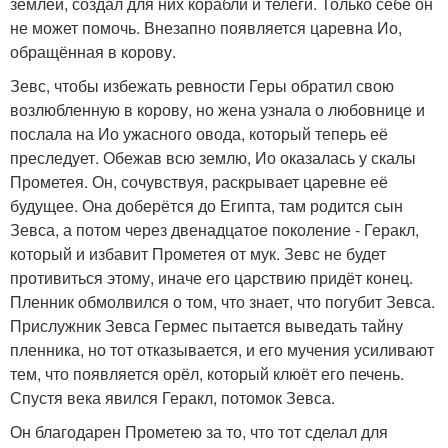
землёй, создал для них корабли и телеги. Только себе он
не может помочь. Внезапно появляется царевна Ио,
обращённая в корову.
Зевс, чтобы избежать ревности Геры обратил свою
возлюбленную в корову, но жена узнала о любовнице и
послала на Ио ужасного овода, который теперь её
преследует. Обежав всю землю, Ио оказалась у скалы
Прометея. Он, сочувствуя, раскрывает царевне её
будущее. Она доберётся до Египта, там родится сын
Зевса, а потом через двенадцатое поколение - Геракл,
который и избавит Прометея от мук. Зевс не будет
противиться этому, иначе его царствию придёт конец.
Пленник обмолвился о том, что знает, что погубит Зевса.
Прислужник Зевса Гермес пытается выведать тайну
пленника, но тот отказывается, и его мучения усиливают
тем, что появляется орёл, который клюёт его печень.
Спустя века явился Геракл, потомок Зевса.
Он благодарен Прометею за то, что тот сделал для