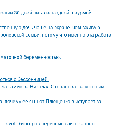
ении 30 дней питалась одной шаурмой.
ственную дочь чаще на экране, чем вживую.
ролевской семьи, потому что именно эта работа
нематочной беременностью.
оться с бессонницей.
шла замуж за Николая Степанова, за которым
а, почему ее сын от Плющенко выступает за
 Travel - блогеров переосмыслить каноны