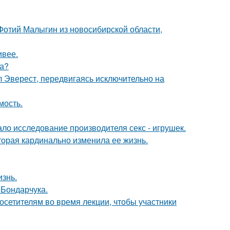
 Фотий Малыгин из новосибирской области,
ивее.
ра?
л Эверест, передвигаясь исключительно на
мость.
ло исследование производителя секс - игрушек.
торая кардинально изменила ее жизнь.
изнь.
 Бондарчука.
посетителям во время лекции, чтобы участники