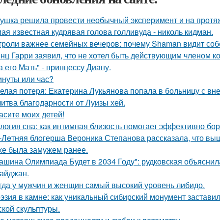
ушка решила провести необычный эксперимент и на протяж
ая известная кудрявая голова голливуда - николь кидман.
троли важнее семейных вечеров: почему Shaman видит соб
нц Гарри заявил, что не хотел быть действующим членом ко
а его Мать" - принцессу Диану.
инуты или час?
елая потеря: Екатерина Лукьянова попала в больницу с в
итва благодарности от Луизы хей.
асите моих детей!
логия сна: как интимная близость помогает эффективно бор
-Лeтняя блoгерша Вероника Степанова рассказала, что вы
же была замужем ранее.
ашина Олимпиада Будет в 2034 Году": рудковская объяснил
айджан.
гда у мужчин и женщин самый высокий уровень либидо.
эзия в камне: как уникальный сибирский монумент заставил
ской скульптуры.