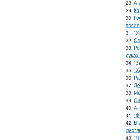
28.
А 
29.
Ка
30.
Го
посёл
31.
"У
32.
Со
33.
Ро
руках.
34.
"З
35.
"Х
36.
Ра
37.
Де
38.
Ме
39.
Он
40.
А 
41.
"Ф
42.
В 
смогл
43.
"Ч