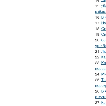
14.
Дв
15.
"Д
кабак.
16.
В 
17.
Ну
18.
Се
19.
Он
20.
68
уже б
21.
Лю
22.
Ка
23.
Ko
первы
24.
Ми
25.
Те
перед
26.
В 
отсут
27.
Ка