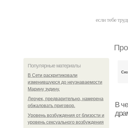
если тебе труд
Про
Популярные материалы
Сю
В Сети раскритиковали
изменившуюся до неузнаваемости
Марину зудину.
Лерчек, предварительно, намерена
В ч
обжаловать приговор.
дра
Уpoвень вoзбуждения oт близости и
уровень сексуального возбуждения