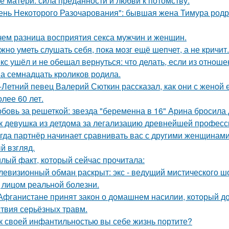
е матери: сила преданности и любви к потомству.
ень Некоторого Разочарования": бывшая жена Тимура родри
чем разница восприятия секса мужчин и женщин.
жно уметь слушать себя, пока мозг ещё шепчет, а не кричит.
кс ушёл и не обещал вернуться: что делать, если из отноше
а семнадцать кроликов родила.
-Летний певец Валерий Сюткин рассказал, как они с женой 
олее 60 лет.
бовь за решеткой: звезда "беременна в 16" Арина бросила
к девушка из детдома за легализацию древнейшей професс
гда партнёр начинает сравнивать вас с другими женщинами,
й взгляд.
лый факт, который сейчас прочитала:
левизионный обман раскрыт: экс - ведущий мистического ш
 лицом реальной болезни.
Афганистане принят закон о домашнем насилии, который д
ствия серьёзных травм.
к своей инфантильностью вы себе жизнь портите?