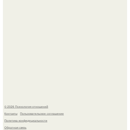
лет" - Анатолий Цой удивил поклонников "тайной
свадьбой".
Когда-то всем объясняли эту тему слишком просто:
миллионы сперматозоидов бегут к цели, а побеждает
самый быстрый.
© 2026 Психология отношений
Контакты
Пользовательское соглашение
Политика конфидециальности
Обратная связь