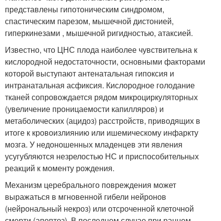
представлены гипотоническим синдромом,
спастическим парезом, мышечной дистонией,
гиперкинезами , мышечной ригидностью, атаксией.
Известно, что ЦНС плода наиболее чувствительна к
кислородной недостаточности, основными факторами
которой выступают антенатальная гипоксия и
интранатальная асфиксия. Кислородное голодание
тканей сопровождается рядом микроциркуляторных
(увеличение проницаемости капилляров) и
метаболических (ацидоз) расстройств, приводящих в
итоге к кровоизлиянию или ишемическому инфаркту
мозга. У недоношенных младенцев эти явления
усугубляются незрелостью НС и приспособительных
реакций к моменту рождения.
Механизм церебрального повреждения может
выражаться в мгновенной гибели нейронов
(нейрональный некроз) или отсроченной клеточной
смерти (апоптоз). В последнем случае при раннем