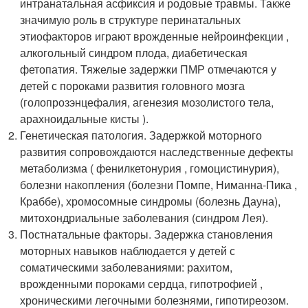
интранатальная асфиксия и родовые травмы. Также
значимую роль в структуре перинатальных
этиофакторов играют врожденные нейроинфекции ,
алкогольный синдром плода, диабетическая
фетопатия. Тяжелые задержки ПМР отмечаются у
детей с пороками развития головного мозга
(голопрозэнцефалия, агенезия мозолистого тела,
арахноидальные кисты ).
Генетическая патология. Задержкой моторного
развития сопровождаются наследственные дефекты
метаболизма ( фенилкетонурия , гомоцистинурия),
болезни накопления (болезни Помпе, Ниманна-Пика ,
Краббе), хромосомные синдромы (болезнь Дауна),
митохондриальные заболевания (синдром Лея).
Постнатальные факторы. Задержка становления
моторных навыков наблюдается у детей с
соматическими заболеваниями: рахитом,
врожденными пороками сердца, гипотрофией ,
хроническими легочными болезнями, гипотиреозом.