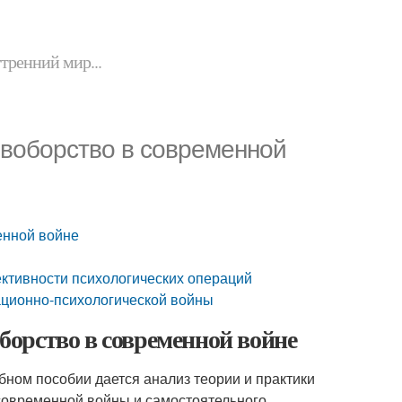
утренний мир...
воборство в современной
енной войне
ективности психологических операций
ционно-психологической войны
орство в современной войне
ебном пособии дается анализ теории и практики
современной войны и самостоятельного