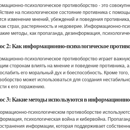
мационно-психологическое противоборство - это совокупно
йствие на психологическое состояние противника с помощ
тся изменение мнений, убеждений и поведения противника, 
 как страх, растерянность и недоверие. Информационно-пс
такие методы, как пропаганда, дезинформация, психологиче
ос 2: Как информационно-психологическое противо
мационно-психологическое противоборство играет важную
им сторонам влиять на мнение и поведение противника, а 
 ослабить его моральный дух и боеспособность. Кроме тог
воборство может использоваться для создания нестабильнос
сти к его поражению.
ос 3: Какие методы используются в информационно
ормационно-психологическом противоборстве используются
формация, психологическая война и кибервойна. Пропаганда
остранения информации, которая поддерживает собственны