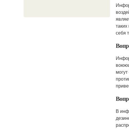
Инфор
возде
являе
таких
себя 
Вопр
Инфор
воюющ
могут
проти
приве
Вопр
В инф
дезин
распр