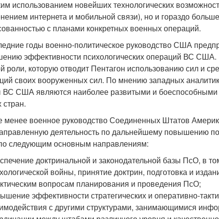
им использованием новейших технологических возможност
нением интернета и мобильной связи), но и гораздо больш
сованностью с планами конкретных военных операций.
ледние годы военно-политическое руководство США предп
ению эффективности психологических операций ВС США. Эт
й роли, которую отводит Пентагон использованию сил и ср
ций своих вооруженных сил. По мнению западных аналитик
 ВС США являются наиболее развитыми и боеспособными с
 стран.
е менее военное руководство Соединенных Штатов Америк
аправленную деятельность по дальнейшему повышению пот
о следующим основным направлениям:
спечение доктринальной и законодательной базы ПсО, в то
хологической войны, принятие доктрин, подготовка и издан
ктическим вопросам планирования и проведения ПсО;
ышение эффективности стратегических и оперативно-такти
имодействия с другими структурами, занимающимися инф
рдинации между штабами различного уровня и качественно