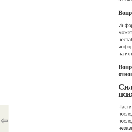
Вопр
Инфор
может
неста
инфор
на их
Вопр
отно
Сил
пси
Части
после
⇦
после
незав