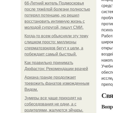
66-Летний житель Подмосковья
средс
после тяжёлой болезни полностью
систе
потерял потенцию, но решил
пробл
восстановить интимную жизнь с
проти
молодой супругой, пишут СМИ.
психо
Работ
Когда-то всем объясняли эту тему
широк
слишком просто: миллионы
откры
сперматозоидов бегут к цели, а
возде
побеждает самый быстрый.
накоп
Как правильно принимать
Учебн
Дюфастон: Рекомендации врачей
обесп
Ариана гранде продолжает
иссле
тревожить фанатов изможденным
препо
Видом.
Свя
Зумеры все чаще приходят на
собеседования не одни, а с
Вопр
родителями, жалуются эйчары.