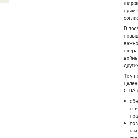
широк
приме
согла
В пос
повыш
важно
опера
войны
других
Тем н
целен
США п
обе
пси
пра
пов
вза
коо