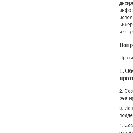
дискр
инфор
испол
Кибер
из ст
Вопр
Проти
1. О
прот
2. Со
реаги
3. Ис
подде
4. Со
от ки