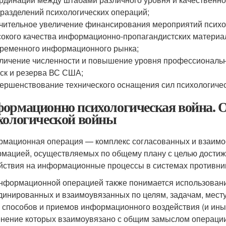
разделений психологических операций;
чительное увеличение финансирования мероприятий психол
окого качества информационно-пропагандистских материа
ременного информационного рынка;
личение численности и повышение уровня профессиональн
ск и резерва ВС США;
ершенствование технического оснащения сил психологичес
ормационно психологическая война. 
хологической войны
мационная операция — комплекс согласованных и взаим
мацией, осуществляемых по общему плану с целью достиж
йствия на информационные процессы в системах противни
нформационной операцией также понимается использовани
динированных и взаимоувязанных по целям, задачам, месту
 способов и приемов информационного воздействия (и иных
нение которых взаимоувязано с общим замыслом операции