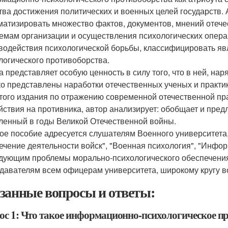
тва достижения политических и военных целей государств. 
матизировать множество фактов, документов, мнений отеч
емам организации и осуществления психологических опер
водействия психологической борьбы, классифицировать я
логического противоборства.
а представляет особую ценность в силу того, что в ней, н
о представлены наработки отечественных ученых и практи
того издания по отражению современной отечественной пр
йствия на противника, автор анализирует: обобщает и пред
ленный в годы Великой Отечественной войны.
ое пособие адресуется слушателям Военного университета
ечение деятельности войск", "Военная психология", "Инфо
дующим проблемы морально-психологического обеспечения
давателям всем офицерам университета, широкому кругу в
занные вопросы и ответы:
ос 1: Что такое информационно-психологическое п