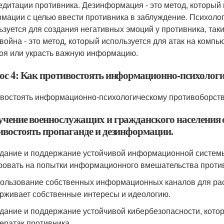
едитации противника. Дезинформация - это метод, который
мации с целью ввести противника в заблуждение. Психологи
ьзуется для создания негативных эмоций у противника, таки
война - это метод, который используется для атак на комп
роя или украсть важную информацию.
ос 4: Как противостоять информационно-психолог
востоять информационно-психологическому противоборст
бучение военнослужащих и гражданского населения 
ивостоять пропаганде и дезинформации.
здание и поддержание устойчивой информационной системы
ровать на попытки информационного вмешательства проти
пользование собственных информационных каналов для ра
рживает собственные интересы и идеологию.
здание и поддержание устойчивой кибербезопасности, кот
бератак противника.