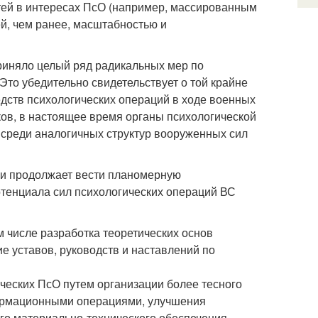
ей в интересах ПсО (например, массированным
ей, чем ранее, масштабностью и
риняло целый ряд радикальных мер по
о убедительно свидетельствует о той крайне
едств психологических операций в ходе военных
ов, в настоящее время органы психологической
реди аналогичных структур вооруженных сил
и продолжает вести планомерную
енциала сил психологических операций ВС
м числе разработка теоретических основ
ие уставов, руководств и наставлений по
ческих ПсО путем организации более тесного
ормационными операциями, улучшения
го материально-технического обеспечения