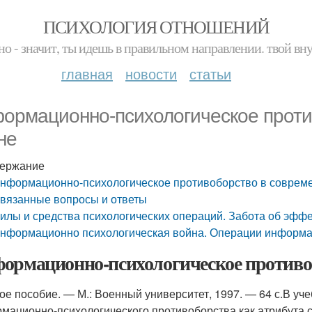
ПСИХОЛОГИЯ ОТНОШЕНИЙ
но - значит, ты идешь в правильном направлении. твой вн
главная
новости
статьи
ормационно-психологическое проти
не
ержание
нформационно-психологическое противоборство в соврем
вязанные вопросы и ответы
илы и средства психологических операций. Забота об эфф
нформационно психологическая война. Операции информа
ормационно-психологическое противоб
ое пособие. — М.: Военный университет, 1997. — 64 с.В уч
мационно-психологического противоборства как атрибута 