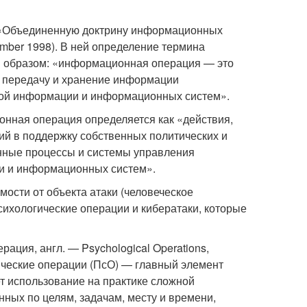
е «Объединенную доктрину информационных
cember 1998). В ней определение термина
образом: «информационная операция — это
, передачу и хранение информации
ой информации и информационных систем».
онная операция определяется как «действия,
й в поддержку собственных политических и
нные процессы и системы управления
и и информационных систем».
сти от объекта атаки (человеческое
хологические операции и кибератаки, которые
ция, англ. — Psychological Operations,
ческие операции (ПсО) — главный элемент
т использование на практике сложной
ных по целям, задачам, месту и времени,