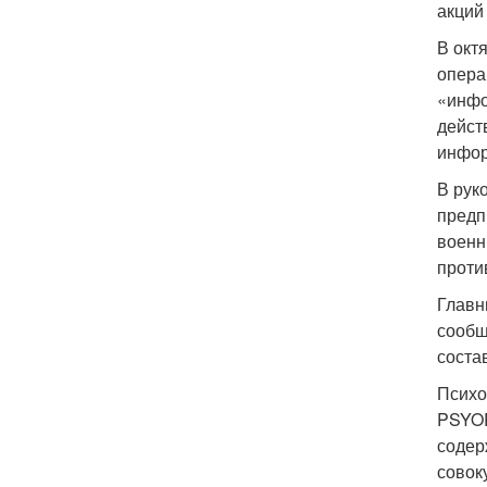
акций
В окт
опера
«инфо
дейст
инфор
В рук
предп
военн
проти
Главн
сообщ
соста
Психо
PSYOP
содер
совок