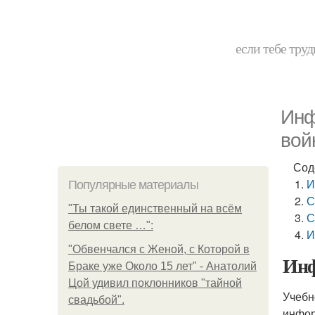
если тебе труд
Инф
вой
Сод
И
Популярные материалы
С
"Ты такой единственный на всём
С
белом свете …":
И
"Обвенчался с Женой, с Которой в
Инф
Браке уже Около 15 лет" - Анатолий
Цой удивил поклонников "тайной
Учебн
свадьбой".
инфор