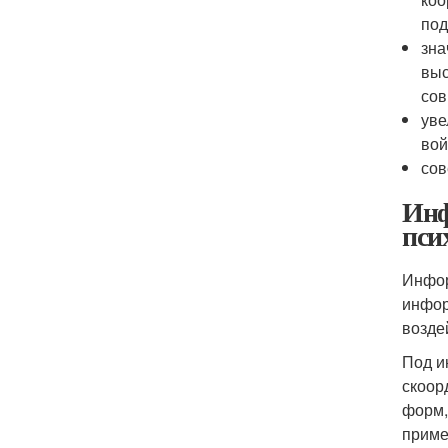
под
зна
выс
сов
уве
вой
сов
Инф
пси
Инфор
инфор
возде
Под и
скоор
форм,
приме