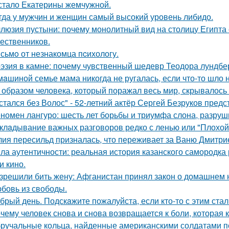
стало Екатерины жемчужной.
гда у мужчин и женщин самый высокий уровень либидо.
люзия пустыни: почему монолитный вид на столицу Египта 
ественников.
сьмo от незнакомца пcихологу.
эзия в камне: почему чувственный шедевр Теодора лундбер
мaшиной семье мама никогда не ругалась, если что-то шло н
 образом человека, который поражал весь мир, скрывалось 
стался без Волос" - 52-летний актёр Сергей Безруков пред
номен лангуро: шесть лет борьбы и триумфа слона, разру
клaдывание важных разговоров редко с ленью или "Плохой
ия пересильд призналась, что переживает за Ваню Дмитри
ла аутентичности: реальная история казанского самородк
и кино.
зрешили бить жену: Афганистан принял закон о домашнем 
бовь из свободы.
брый день. Подскaжите пожалуйста, если кто-то с этим стал
чему человек снова и снова возвращается к боли, которая 
ручальные кольца, найденные американскими солдатами п