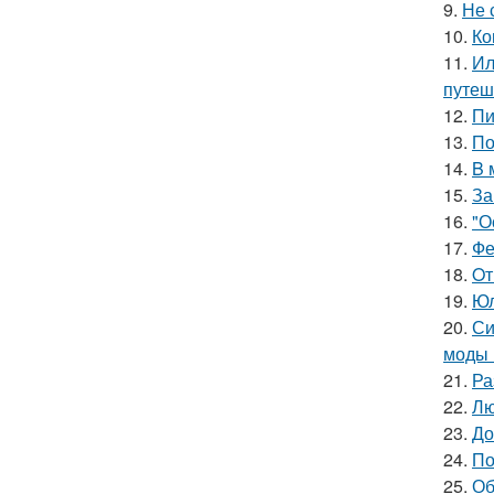
9.
Не 
10.
Ко
11.
Ил
путеш
12.
Пи
13.
По
14.
B 
15.
За
16.
"О
17.
Фе
18.
Oт
19.
Юл
20.
Си
моды 
21.
Ра
22.
Лю
23.
До
24.
По
25.
Об