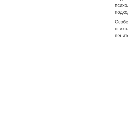
психо
подхо
Особе
психо
пенит