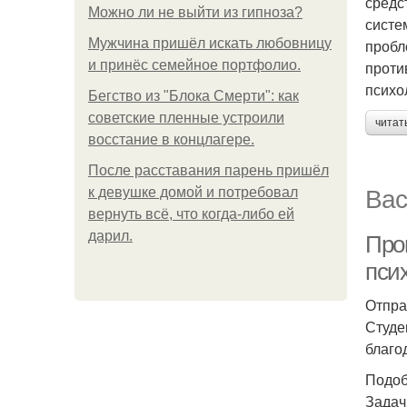
средс
Можно ли не выйти из гипноза?
систе
Мужчина пришёл искать любовницу
пробл
и принёс семейное портфолио.
проти
психо
Бегство из "Блока Смерти": как
советские пленные устроили
читат
восстание в концлагере.
После расставания парень пришёл
Вас
к девушке домой и потребовал
вернуть всё, что когда-либо ей
дарил.
Про
пси
Отпра
Студе
благо
Подоб
Задач