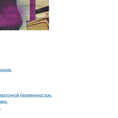
Видом.
нематочной беременностью.
зма.
.