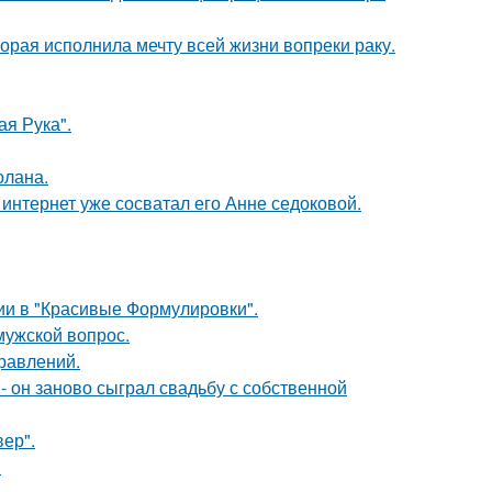
орая исполнила мечту всей жизни вопреки раку.
я Рука".
олана.
к интернет уже сосватал его Анне седоковой.
ии в "Красивые Формулировки".
мужской вопрос.
равлений.
 он заново сыграл свадьбу с собственной
ер".
.