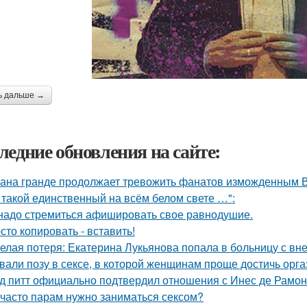
ь дальше →
ледние обновления на сайте:
ана гранде продолжает тревожить фанатов изможденным 
 такой единственный на всём белом свете …":
надо стремиться афишировать свое равнодушие.
сто копировать - вставить!
елая потеря: Екатерина Лукьянова попала в больницу с в
вали позу в сексе, в которой женщинам проще достичь орга
д питт официально подтвердил отношения с Инес де Рамон
 часто парам нужно заниматься сексом?