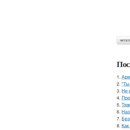
читат
Пос
1.
Ари
2.
"Ты
3.
Hе 
4.
Про
5.
Тяж
6.
Наз
7.
Брэ
8.
Как