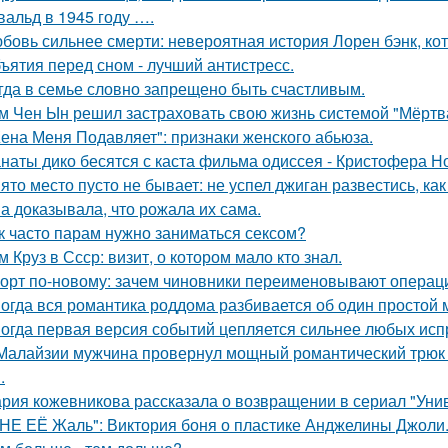
вальд в 1945 году ….
бовь сильнее смерти: невероятная история Лорен бэнк, кот
ъятия перед сном - лучший антистресс.
гда в семье словно запрещено быть счастливым.
м Чен Ын решил застраховать свою жизнь системой "Мёртва
ена Меня Подавляет": признаки женского абьюза.
наты дико бесятся с каста фильма одиссея - Кристофера Н
ято место пусто не бывает: не успел джиган развестись, ка
а доказывала, что рожала их сама.
к часто парам нужно заниматься сексом?
м Круз в Ссср: визит, о котором мало кто знал.
орт по-новому: зачем чиновники переименовывают операц
огда вся романтика роддома разбивается об один простой 
огда первая версия событий цепляется сильнее любых исп
Малайзии мужчина провернул мощный романтический трюк -
.
рия кожевникова рассказала о возвращении в сериал "Унив
НЕ ЕЁ Жаль": Виктория боня о пластике Анджелины Джоли