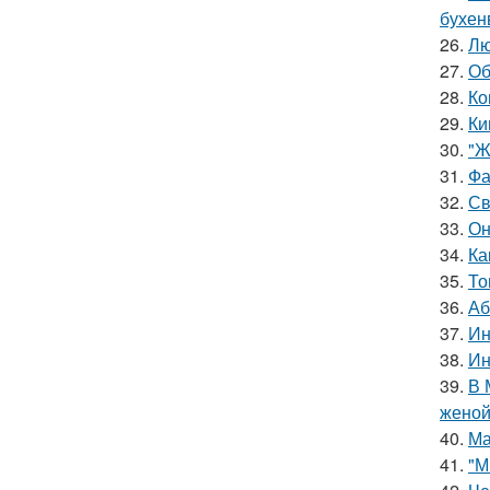
бухен
26.
Лю
27.
Об
28.
Ко
29.
Ки
30.
"Ж
31.
Фа
32.
Св
33.
Он
34.
Ка
35.
То
36.
Аб
37.
Ин
38.
Ин
39.
В 
женой
40.
Ма
41.
"М