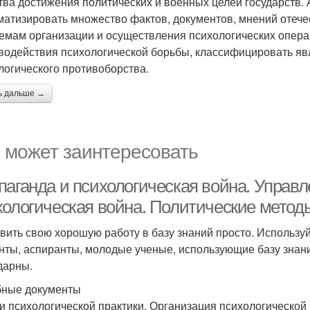
тва достижения политических и военных целей государств. 
матизировать множество фактов, документов, мнений отеч
емам организации и осуществления психологических опер
водействия психологической борьбы, классифицировать я
логического противоборства.
ь дальше →
 может заинтересовать
паганда и психологическая война. Управ
хологическая война. Политические метод
вить свою хорошую работу в базу знаний просто. Использ
нты, аспиранты, молодые ученые, использующие базу знаний
дарны.
ные документы
и психологической практики. Организация психологической