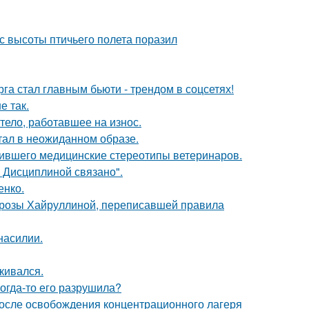
с высоты птичьего полета поразил
га стал главным бьюти - трендом в соцсетях!
е так.
тело, работавшее на износ.
стал в неожиданном образе.
шившего медицинские стереотипы ветеринаров.
 Дисциплиной связано".
енко.
а розы Хайруллиной, переписавшей правила
насилии.
кивался.
когда-то его разрушила?
осле освобождения концентрационного лагеря