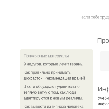
если тебе труд
Про
Популярные материалы
9 недугов, которые лечит герань.
Как правильно принимать
Дюфастон: Рекомендации врачей
В cети обсуждают удивительно
Инф
тёплую ветку о том, как люди
Учебн
адаптируются к новым реалиям.
инфор
Как вывести из гипноза человека.