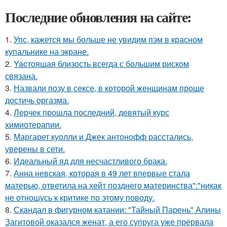
Последние обновления на сайте:
1.
Упс, кажется мы больше не увидим пэм в красном
купальнике на экране.
2.
Yacтоящая близость всегда с большим риском
связана.
3.
Назвали позу в сексе, в которой женщинам проще
достичь оргазма.
4.
Лерчек прошла последний, девятый курс
химиотерапии.
5.
Маргарет куолли и Джек антонофф расстались,
уверены в сети.
6.
Идеальный яд для несчастливого брака.
7.
Анна невская, которая в 49 лет впервые стала
матерью, ответила на хейт позднего материнства":"никак
не отношусь к критике по этому поводу.
8.
Скандал в фигурном катании: "Тайный Парень" Алины
Загитовой оказался женат, а его супруга уже прервала