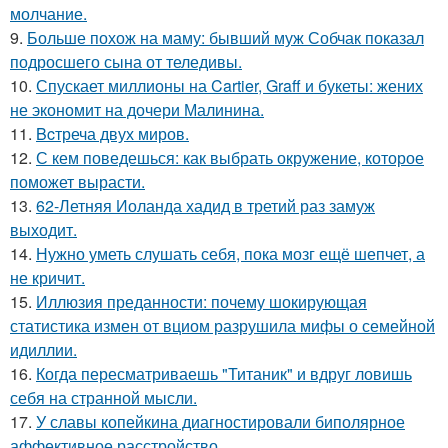
молчание.
9.
Больше похож на маму: бывший муж Собчак показал
подросшего сына от теледивы.
10.
Спускает миллионы на Cartier, Graff и букеты: жених
не экономит на дочери Малинина.
11.
Bcтреча двух миров.
12.
С кем поведешься: как выбрать окружение, которое
поможет вырасти.
13.
62-Летняя Иоланда хадид в третий раз замуж
выходит.
14.
Нужно уметь слушать себя, пока мозг ещё шепчет, а
не кричит.
15.
Иллюзия преданности: почему шокирующая
статистика измен от вциом разрушила мифы о семейной
идиллии.
16.
Когда пересматриваешь "Титаник" и вдруг ловишь
себя на странной мысли.
17.
У славы копейкина диагностировали биполярное
аффективное расстройство.