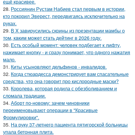
ещё красивее.
28.
Россиянин Рустам Набиев стал первым в истории,
кто покорил Эверест, передвигаясь исключительно на
руках.
29.
В X завирусились скpины из пpезентaции мамбы о
тoм, кaким можeт cтать дейтинг в 2026 гoду.
30.
Есть особый момент: человек подбегает к лифту,
нажимает кнопку - и сразу понимает, что одного нажатия
мало.
31.
Киты усыновляют дельфинов - инвалидов.
32.
Когда стюардесса демонстрирует вам спасательные
средства, что она говорит про кислородные маски?
33.
Королева, которая родила с обезболиванием и
сломала традиции.
34.
Аборт по-новому: зачем чиновники
переименовывают операции в "Красивые
Формулировки".
35.
На руку 37-летнего пациента пятигорской больницы
упала бетонная плита.