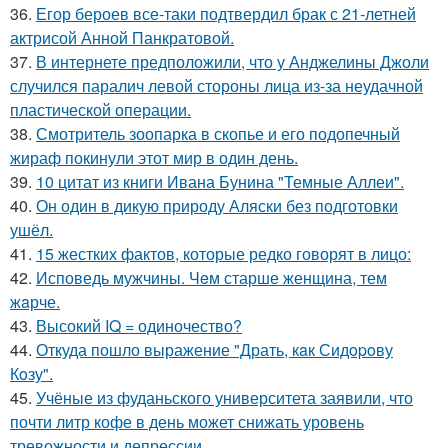
36.
Егор бероев все-таки подтвердил брак с 21-летней
актрисой Анной Панкратовой.
37.
В интернете предположили, что у Анджелины Джоли
случился паралич левой стороны лица из-за неудачной
пластической операции.
38.
Смотритель зоопарка в скопье и его подопечный
жираф покинули этот мир в один день.
39.
10 цитат из книги Ивана Бунина "Темные Аллеи".
40.
Он один в дикую природу Аляски без подготовки
ушёл.
41.
15 жестких фактов, которые редко говорят в лицо:
42.
Исповедь мужчины. Чeм старше женщина, тем
жaрче.
43.
Высокий IQ = одиночество?
44.
Откуда пошло выражение "Драть, кaк Сидopoву
Кoзу".
45.
Учёные из фуданьского университета заявили, что
почти литр кофе в день может снижать уровень
тревожности и депрессии.