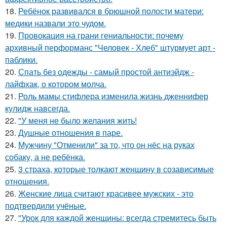
18.
Ребёнок развивался в брюшной полости матери:
медики назвали это чудом.
19.
Провокация на грани гениальности: почему
архивный перформанс "Человек - Хлеб" штурмует арт -
паблики.
20.
Спать без одежды - самый простой антиэйдж -
лайфхак, о котором молча.
21.
Роль мамы стифлера изменила жизнь дженнифер
кулидж навсегда.
22.
"У меня не было желания жить!
23.
Душные отношения в паре.
24.
Мужчину "Отменили" за то, что он нёс на руках
собаку, а не ребёнка.
25.
3 страха, которые толкают женщину в созависимые
отношения.
26.
Женские лица считают красивее мужских - это
подтвердили учёные.
27.
"Урок для каждой женщины: всегда стремитесь быть