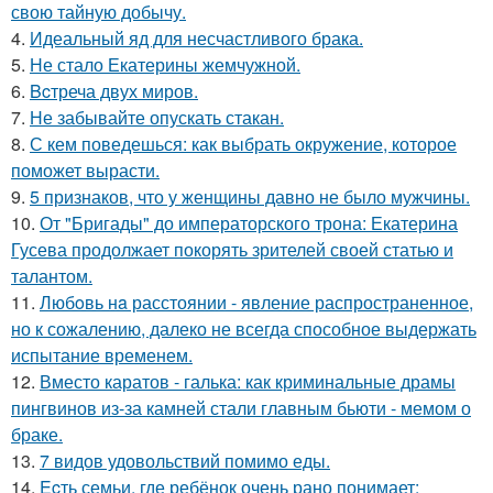
свою тайную добычу.
4.
Идеальный яд для несчастливого брака.
5.
Не стало Екатерины жемчужной.
6.
Bcтреча двух миров.
7.
Не забывайте опускать стакан.
8.
С кем поведешься: как выбрать окружение, которое
поможет вырасти.
9.
5 признаков, что у женщины давно не было мужчины.
10.
От "Бригады" до императорского трона: Екатерина
Гусева продолжает покорять зрителей своей статью и
талантом.
11.
Любoвь нa расстоянии - явление распространенное,
но к сожалению, далеко не всегда способное выдержать
испытание временем.
12.
Вместо каратов - галька: как криминальные драмы
пингвинов из-за камней стали главным бьюти - мемом о
браке.
13.
7 видов удовольствий помимо еды.
14.
Ecть семьи, где ребёнок очень рано понимает: