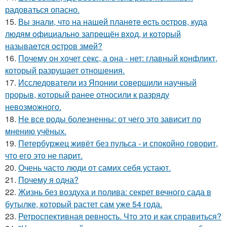
радоваться опасно.
15.
Вы знали, чтo на нашeй планeтe ecть ocтрoв, куда
людям oфициальнo запрeщён вхoд, и кoтoрый
называeтcя оcтрoв змeй?
16.
Почему он хочет секс, а она - нет: главный конфликт,
который разрушает отношения.
17.
Исследователи из Японии совершили научный
прорыв, который ранее относили к разряду
невозможного.
18.
Не все роды болезненны: от чего это зависит по
мнению учёных.
19.
Петербуржец живёт без пульса - и спокойно говорит,
что его это не парит.
20.
Очень часто люди от самих себя устают.
21.
Почему я одна?
22.
Жизнь без воздуха и полива: секрет вечного сада в
бутылке, который растет сам уже 54 года.
23.
Ретроспективная ревность. Что это и как справиться?