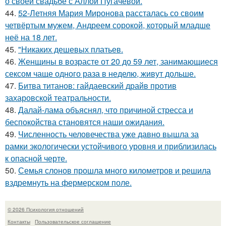
о своей свадьбе с Аллой Пугачевой.
44.
52-Летняя Мария Миронова рассталась со своим
четвёртым мужем, Андреем сорокой, который младше
неё на 18 лет.
45.
"Никаких дешевых платьев.
46.
Женщины в возрасте от 20 до 59 лет, занимающиеся
сексом чаще одного раза в неделю, живут дольше.
47.
Битва титанов: гайдаевский драйв против
захаровской театральности.
48.
Далай-лама объяснял, что причиной стресса и
беспокойства становятся наши ожидания.
49.
Численность человечества уже давно вышла за
рамки экологически устойчивого уровня и приблизилась
к опасной черте.
50.
Семья слонов прошла много километров и решила
вздремнуть на фермерском поле.
© 2026 Психология отношений
Контакты
Пользовательское соглашение