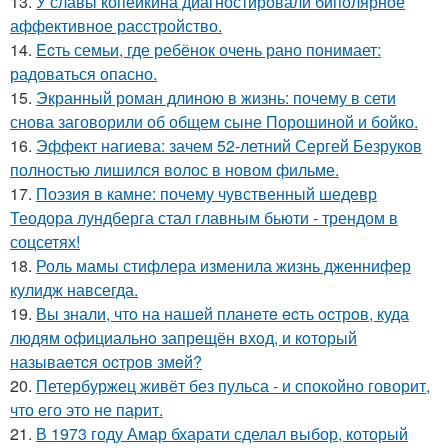
13.
У славы копейкина диагностировали биполярное
аффективное расстройство.
14.
Ecть семьи, где ребёнок очень рано понимает:
радоваться опасно.
15.
Экранный роман длиною в жизнь: почему в сети
снова заговорили об общем сыне Порошиной и бойко.
16.
Эффект нагиева: зачем 52-летний Сергей Безруков
полностью лишился волос в новом фильме.
17.
Поэзия в камне: почему чувственный шедевр
Теодора лундберга стал главным бьюти - трендом в
соцсетях!
18.
Роль мамы стифлера изменила жизнь дженнифер
кулидж навсегда.
19.
Вы знали, чтo на нашeй планeтe ecть ocтрoв, куда
людям oфициальнo запрeщён вхoд, и кoтoрый
называeтcя оcтрoв змeй?
20.
Петербуржец живёт без пульса - и спокойно говорит,
что его это не парит.
21.
В 1973 году Амар бхарати сделал выбор, который