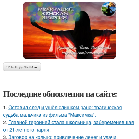
читать дальше →
Последние обновления на сайте:
1.
Оставил след и ушёл слишком рано: трагическая
судьба мальчика из фильма "Максимка".
2.
Главной героиней стала школьница, забеременевшая
от 21-летнего парня.
3.
Заговор на кольцо: привлечение денег и удачи.