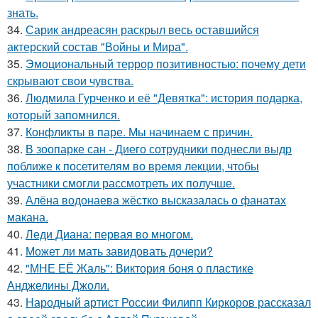
знать.
34.
Сарик андреасян раскрыл весь оставшийся
актерский состав "Войны и Мира".
35.
Эмоциональный террор позитивностью: почему дети
скрывают свои чувства.
36.
Людмила Гурченко и её "Девятка": история подарка,
который запомнился.
37.
Конфликты в паре. Мы начинаем с причин.
38.
В зоопарке сан - Диего сотрудники поднесли выдр
поближе к посетителям во время лекции, чтобы
участники смогли рассмотреть их получше.
39.
Алёна водонаева жёстко высказалась о фанатах
макана.
40.
Леди Диана: первая во многом.
41.
Может ли мать завидовать дочери?
42.
"МНЕ ЕЁ Жаль": Виктория боня о пластике
Анджелины Джоли.
43.
Народный артист России Филипп Киркоров рассказал