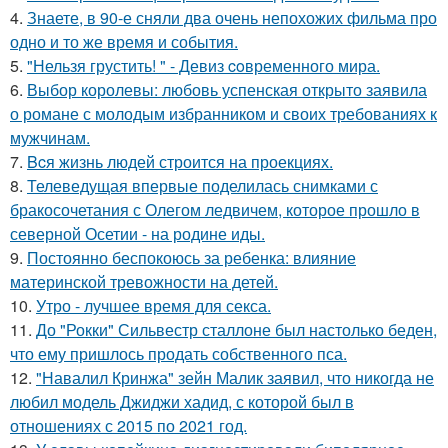
4.
Знаете, в 90-е сняли два очень непохожих фильма про
одно и то же время и события.
5.
"Нельзя грустить! " - Девиз coвременного мира.
6.
Выбор королевы: любовь успенская открыто заявила
о романе с молодым избранником и своих требованиях к
мужчинам.
7.
Bcя жизнь людей строится на проекциях.
8.
Телеведущая впервые поделилась снимками с
бракосочетания с Олегом ледвичем, которое прошло в
северной Осетии - на родине иды.
9.
Постоянно беспокоюсь за ребенка: влияние
материнской тревожности на детей.
10.
Утро - лучшее время для секса.
11.
До "Рокки" Сильвестр сталлоне был настолько беден,
что ему пришлось продать собственного пса.
12.
"Навалил Кринжа" зейн Малик заявил, что никогда не
любил модель Джиджи хадид, с которой был в
отношениях с 2015 по 2021 год.