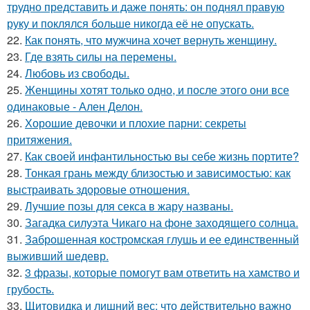
трудно представить и даже понять: он поднял правую
руку и поклялся больше никогда её не опускать.
22.
Как понять, что мужчина хочет вернуть женщину.
23.
Где взять силы на перемены.
24.
Любовь из свободы.
25.
Женщины хотят только одно, и после этого они все
одинаковые - Ален Делон.
26.
Хорошие девочки и плохие парни: секреты
притяжения.
27.
Как своей инфантильностью вы себе жизнь портите?
28.
Тонкая грань между близостью и зависимостью: как
выстраивать здоровые отношения.
29.
Лучшие позы для секса в жару названы.
30.
Загадка силуэта Чикаго на фоне заходящего солнца.
31.
Заброшенная костромская глушь и ее единственный
выживший шедевр.
32.
3 фразы, которые помогут вам ответить на хамство и
грубость.
33.
Щитовидка и лишний вес: что действительно важно