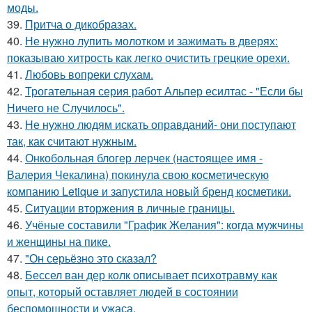
моды.
39.
Притча о дикобразах.
40.
Не нужно лупить молотком и зажимать в дверях:
показываю хитрость как легко очистить грецкие орехи.
41.
Любовь вопреки слухам.
42.
Трогательная серия работ Альпер есилтас - "Если бы
Ничего не Случилось".
43.
Не нужно людям искать оправданий- они поступают
так, как считают нужным.
44.
Онкобольная блогер лерчек (настоящее имя -
Валерия Чекалина) покинула свою косметическую
компанию Letique и запустила новый бренд косметики.
45.
Ситуации вторжения в личные границы.
46.
Учёные составили "График Желания": когда мужчины
и женщины на пике.
47.
"Он серьёзно это сказал?
48.
Бессел ван дер колк описывает психотравму как
опыт, который оставляет людей в состоянии
беспомощности и ужаса.