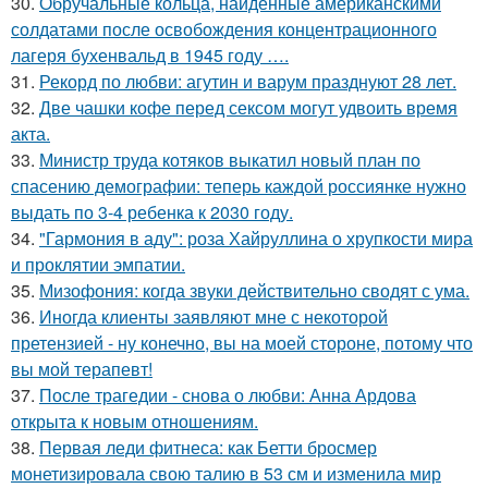
30.
Обручальные кольца, найденные американскими
солдатами после освобождения концентрационного
лагеря бухенвальд в 1945 году ….
31.
Рекорд по любви: агутин и варум празднуют 28 лет.
32.
Две чашки кофе перед сексом могут удвоить время
акта.
33.
Министр труда котяков выкатил новый план по
спасению демографии: теперь каждой россиянке нужно
выдать по 3-4 ребенка к 2030 году.
34.
"Гармония в аду": роза Хайруллина о хрупкости мира
и проклятии эмпатии.
35.
Мизофония: когда звуки действительно сводят с ума.
36.
Иногда клиенты заявляют мне с некоторой
претензией - ну конечно, вы на моей стороне, потому что
вы мой терапевт!
37.
После трагедии - снова о любви: Анна Ардова
открыта к новым отношениям.
38.
Первая леди фитнеса: как Бетти бросмер
монетизировала свою талию в 53 см и изменила мир