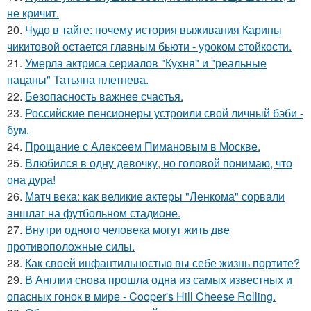
не кричит.
20.
Чудо в тайге: почему история выживания Карины
чикитовой остается главным бьюти - уроком стойкости.
21.
Умерла актриса сериалов "Кухня" и "реальные
пацаны" Татьяна плетнева.
22.
Безопасность важнее счастья.
23.
Российские пенсионеры устроили свой личный бэби -
бум.
24.
Прощание с Алексеем Пимановым в Москве.
25.
Влюбился в одну девочку, но головой понимаю, что
она дура!
26.
Матч века: как великие актеры "Ленкома" сорвали
аншлаг на футбольном стадионе.
27.
Внутри одного человека могут жить две
противоположные силы.
28.
Как своей инфантильностью вы себе жизнь портите?
29.
В Англии снова прошла одна из самых известных и
опасных гонок в мире - Cooper's Hill Cheese Rolling.