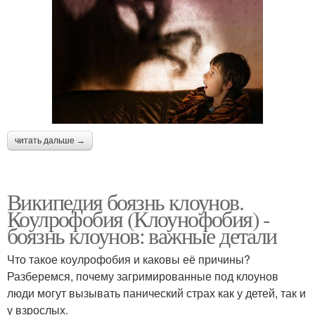
читать дальше →
Википедия боязнь клоунов.
Коулрофобия (Клоунофобия) -
боязнь клоунов: важные детали
Что такое коулрофобия и каковы её причины?
Разберемся, почему загримированные под клоунов
люди могут вызывать панический страх как у детей, так и
у взрослых.