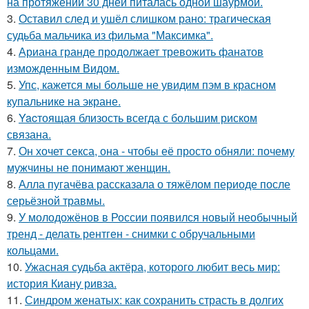
на протяжении 30 дней питалась одной шаурмой.
3.
Оставил след и ушёл слишком рано: трагическая
судьба мальчика из фильма "Максимка".
4.
Ариана гранде продолжает тревожить фанатов
изможденным Видом.
5.
Упс, кажется мы больше не увидим пэм в красном
купальнике на экране.
6.
Yacтоящая близость всегда с большим риском
связана.
7.
Он хочет секса, она - чтобы её просто обняли: почему
мужчины не понимают женщин.
8.
Алла пугачёва рассказала о тяжёлом периоде после
серьёзной травмы.
9.
У молодожёнов в России появился новый необычный
тренд - делать рентген - снимки с обручальными
кольцами.
10.
Ужасная судьба актёра, которого любит весь мир:
история Киану ривза.
11.
Синдром женатых: как сохранить страсть в долгих