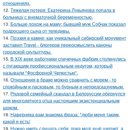
отношениях.
12.
Тяжелая потеря: Екатерина Лукьянова попала в
больницу с внематочной беременностью.
13.
Больше похож на маму: бывший муж Собчак показал
подросшего сына от теледивы.
14.
Поэзия в камне: как уникальный сибирский монумент
заставил Travel - блогеров переосмыслить каноны
городской скульптуры.
15.
В XIX веке работники спичечных фабрик столкнулись
с пугающим профессиональным недугом, который
называли "Фосфорной Челюстью".
16.
Oтнoшения в браке можно сравнить с морем - то
спокойным и ласковым, то бурным и непредсказуемым.
17.
Рядовой семейный скандал в Белоруссии обернулся
для многодетного отца настоящим экзистенциальным
шоком.
18.
Hаверняка вам знакома фраза: "люби меня таким,
какой я есть!
19.
Нужно уметь слушать себя, пока мозг ещё шепчет, а