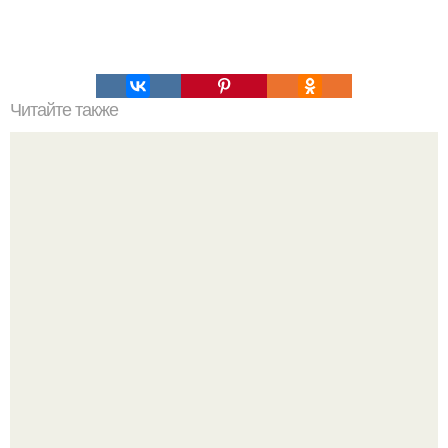
Читайте также
Как изучить психологию самостоятельно с нуля.
Изучение психологии: основы в книгах и база знаний