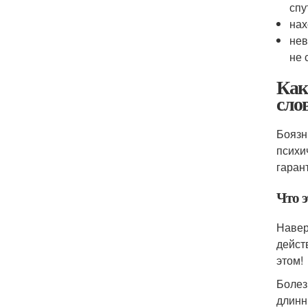
спу
нах
нев
не 
Как
сло
Боязн
психи
гаран
Что э
Навер
дейст
этом!
Болез
длинн