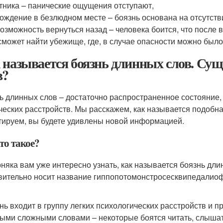
тника – панические ощущения отступают,
ождение в безлюдном месте – боязнь основана на отсутств
озможность вернуться назад – человека боится, что после 
сможет найти убежище, где, в случае опасности можно было
 называется боязнь длинных слов. Сущ
в?
ь длинных слов – достаточно распространенное состояние,
ческих расстройств. Мы расскажем, как называется подобн
тируем, вы будете удивлены новой информацией.
то такое?
няка вам уже интересно узнать, как называется боязнь дли
вительно носит название гиппопотомонстросесквипедалиоф
нь входит в группу легких психологических расстройств и 
ыми сложными словами – некоторые боятся читать, слышать