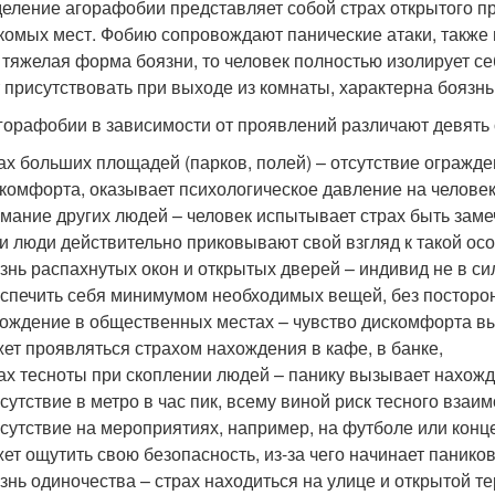
еление агорафобии представляет собой страх открытого пр
комых мест. Фобию сопровождают панические атаки, также 
 тяжелая форма боязни, то человек полностью изолирует се
 присутствовать при выходе из комнаты, характерна боязнь
горафобии в зависимости от проявлений различают девять 
ах больших площадей (парков, полей) – отсутствие огражд
комфорта, оказывает психологическое давление на человек
мание других людей – человек испытывает страх быть замеч
и люди действительно приковывают свой взгляд к такой осо
знь распахнутых окон и открытых дверей – индивид не в сил
спечить себя минимумом необходимых вещей, без посторо
ождение в общественных местах – чувство дискомфорта вы
ет проявляться страхом нахождения в кафе, в банке,
ах тесноты при скоплении людей – панику вызывает нахож
сутствие в метро в час пик, всему виной риск тесного взаи
сутствие на мероприятиях, например, на футболе или конце
ет ощутить свою безопасность, из-за чего начинает паников
знь одиночества – страх находиться на улице и открытой т