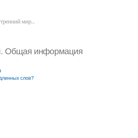
утренний мир...
ей. Общая информация
я
 длинных слов?