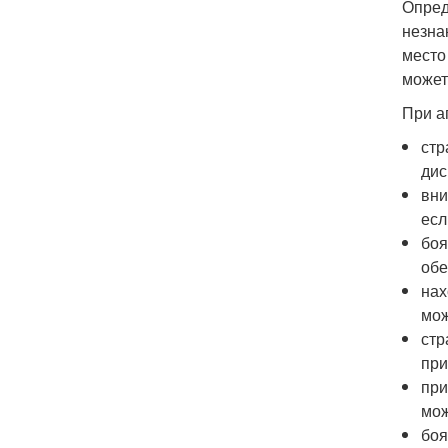
Опред
незна
место
может
При а
стр
дис
вни
есл
боя
обе
нах
мож
стр
при
при
мож
боя