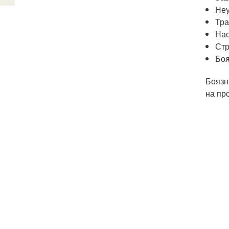
Неу
Тра
Нас
Стр
Боя
Боязн
на пр