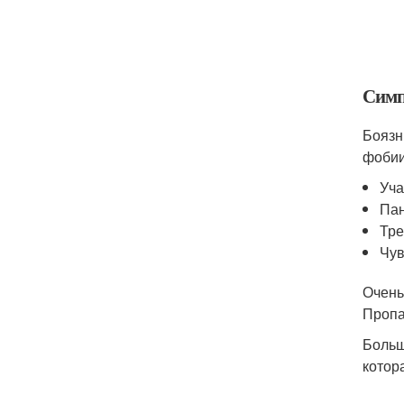
Симп
Боязн
фобии
Уча
Пан
Тре
Чув
Очень
Пропа
Больш
котор