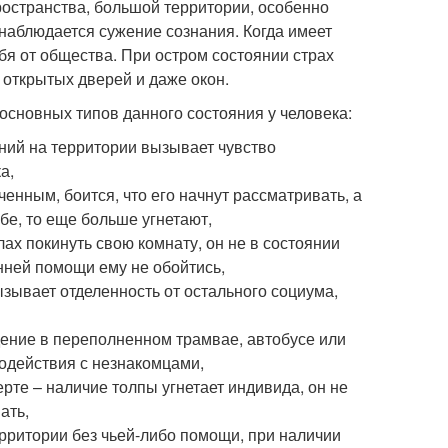
остранства, большой территории, особенно
наблюдается сужение сознания. Когда имеет
бя от общества. При остром состоянии страх
 открытых дверей и даже окон.
основных типов данного состояния у человека:
ений на территории вызывает чувство
а,
енным, боится, что его начнут рассматривать, а
бе, то еще больше угнетают,
ах покинуть свою комнату, он не в состоянии
нней помощи ему не обойтись,
зывает отделенность от остального социума,
дение в переполненном трамвае, автобусе или
модействия с незнакомцами,
рте – наличие толпы угнетает индивида, он не
ать,
ерритории без чьей-либо помощи, при наличии