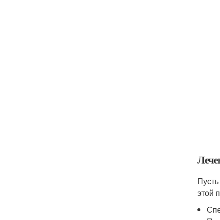
Лече
Пусть
этой 
Спе