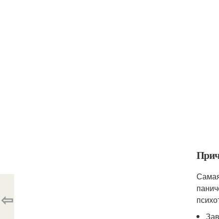
Прич
Самая
панич
⇦
психо
Зав