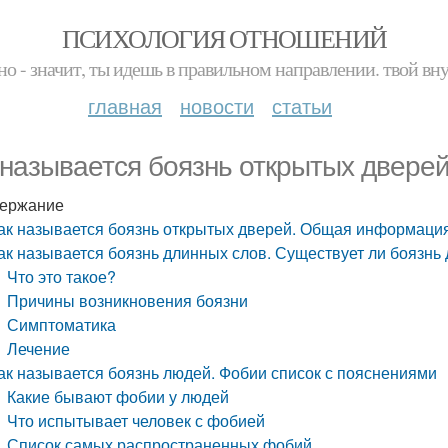
ПСИХОЛОГИЯ ОТНОШЕНИЙ
но - значит, ты идешь в правильном направлении. твой вн
главная
новости
статьи
 называется боязнь открытых двер
ержание
ак называется боязнь открытых дверей. Общая информаци
ак называется боязнь длинных слов. Существует ли боязнь
Что это такое?
Причины возникновения боязни
Симптоматика
Лечение
ак называется боязнь людей. Фобии список с пояснениями
Какие бывают фобии у людей
Что испытывает человек с фобией
Список самых распространенных фобий