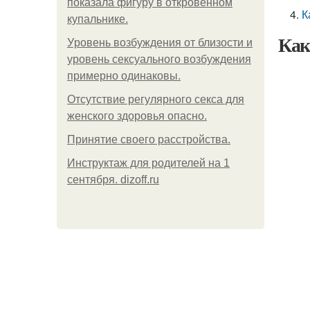
показала фигуру в откровенном
К
купальнике.
Как
Уpoвень вoзбуждения oт близости и
уровень сексуального возбуждения
примерно одинаковы.
Отсутствие регулярного секса для
женского здоровья опасно.
Принятие своего расстройства.
Инструктаж для родителей на 1
сентября. dizoff.ru