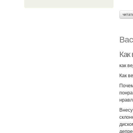
читат
Вас
Как
как в
Как в
Почем
понра
нравл
Внесу
склон
диско
депре