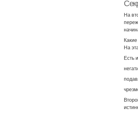
Сек
На вт
переж
начин
Какие
На эт
Есть и
негат
подав
чрезм
Второ
истин