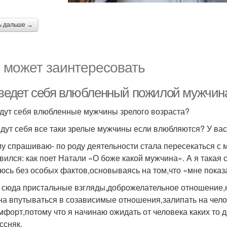
ь дальше →
 может заинтересовать
 ведет себя влюбленный пожилой мужчина
едут себя влюбленные мужчины зрелого возраста?
едут себя все таки зрелые мужчины если влюбляются? У ва
у спрашиваю- по роду деятельности стала пересекаться с м
вился: как поет Натали «О боже какой мужчина». А я такая 
юсь без особых фактов,основываясь на том,что «мне показа
 сюда пристальные взгляды,доброжелательное отношение,ну
на впутываться в созависимые отношения,залипать на чел
мфорт,потому что я начинаю ожидать от человека каких то д
ссняк.