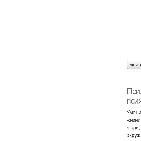
читат
Пси
пси
Умени
жизни
люди,
окруж