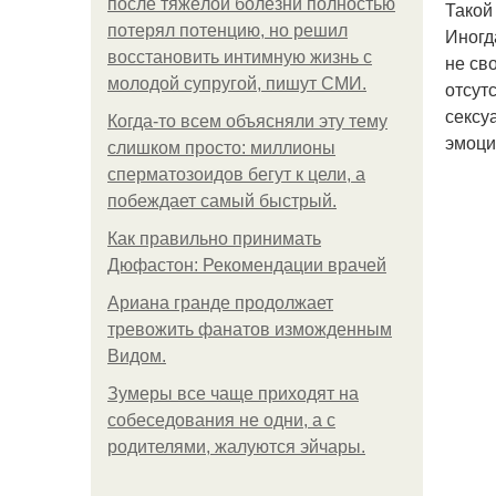
после тяжёлой болезни полностью
Такой
потерял потенцию, но решил
Иногд
восстановить интимную жизнь с
не св
молодой супругой, пишут СМИ.
отсут
сексу
Когда-то всем объясняли эту тему
эмоци
слишком просто: миллионы
сперматозоидов бегут к цели, а
побеждает самый быстрый.
Как правильно принимать
Дюфастон: Рекомендации врачей
Ариана гранде продолжает
тревожить фанатов изможденным
Видом.
Зумеры все чаще приходят на
собеседования не одни, а с
родителями, жалуются эйчары.