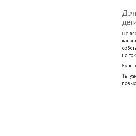
Доч
дети
Не вс
касае
собст
не так
Курс 
Ты уз
повыс