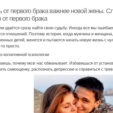
ь от первого брака важнее новой жены. С
 от первого брака
ем удаётся сразу найти свою судьбу. Иногда все мы ошибаемс
тся отношений. Поэтому история, когда мужчина и женщин
венных детей, женятся и пытаются начать новую жизнь с нул
-то просто.
по когнитивной психологии
наешь, почему мозг нас обманывает. Избавишься от установ
ить самооценку, распознать депрессию и справиться с трев