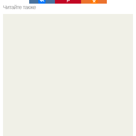
Читайте также
Можно ли носить кольцо на безымянном пальце правой
руки незамужней девушке
Девушка решила провести необычный эксперимент и на