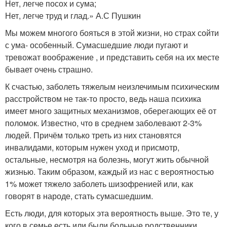
Нет, легче посох и сума;
Нет, легче труд и глад.» А.С Пушкин
Мы можем многого бояться в этой жизни, но страх сойти
с ума- особенный. Сумасшедшие люди пугают и
тревожат воображение , и представить себя на их месте
бывает очень страшно.
К счастью, заболеть тяжелым неизлечимым психическим
расстройством не так-то просто, ведь наша психика
имеет много защитных механизмов, оберегающих её от
поломок. Известно, что в среднем заболевают 2-3%
людей. Причём только треть из них становятся
инвалидами, которым нужен уход и присмотр,
остальные, несмотря на болезнь, могут жить обычной
жизнью. Таким образом, каждый из нас с вероятностью
1% может тяжело заболеть шизофренией или, как
говорят в народе, стать сумасшедшим.
Есть люди, для которых эта вероятность выше. Это те, у
кого в семье есть или были больные родственники.