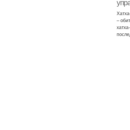
упр
Хатха
– оби
хатха
после