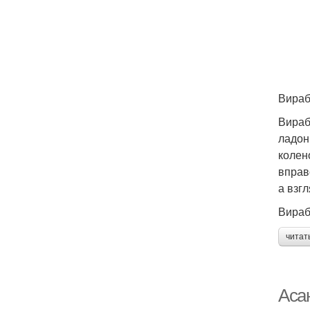
Вираб
Вираб
ладон
колен
вправ
а взг
Вираб
читат
Аса