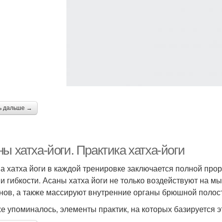
ь дальше →
ы хатха-йоги. Практика хатха-йоги
а хатха йоги в каждой тренировке заключается полной прора
 и гибкости. Асаны хатха йоги не только воздействуют на м
нов, а также массируют внутренние органы брюшной полост
же упоминалось, элементы практик, на которых базируется э