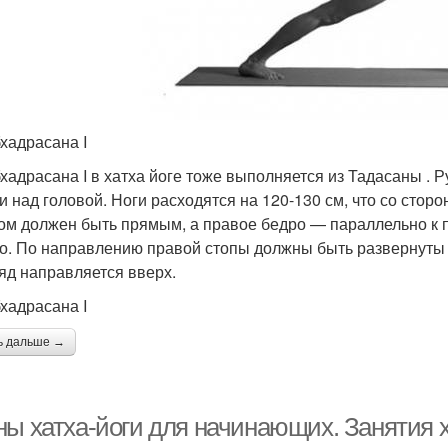
хадрасана I
хадрасана I в хатха йоге тоже выполняется из Тадасаны . Р
и над головой. Ноги расходятся на 120-130 см, что со стор
ом должен быть прямым, а правое бедро — параллельно к п
о. По направлению правой стопы должны быть развернуты ли
ляд направляется вверх.
хадрасана I
ь дальше →
ны хатха-йоги для начинающих. Занятия 