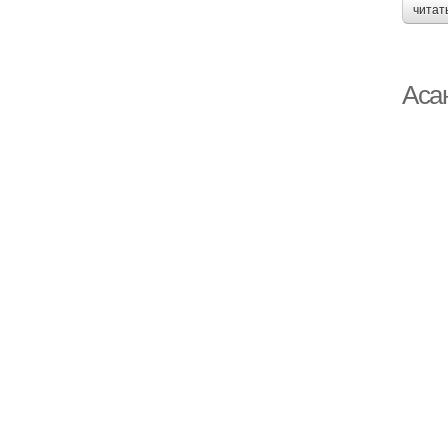
читат
Аса