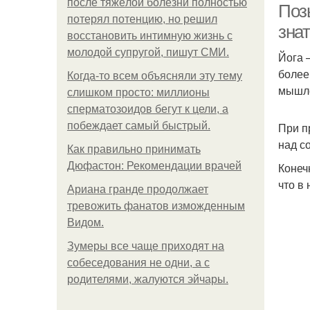
после тяжёлой болезни полностью
Поз
потерял потенцию, но решил
зна
восстановить интимную жизнь с
молодой супругой, пишут СМИ.
Йога 
более
Когда-то всем объясняли эту тему
мышле
слишком просто: миллионы
сперматозоидов бегут к цели, а
побеждает самый быстрый.
При п
над с
Как правильно принимать
Дюфастон: Рекомендации врачей
Конеч
что в 
Ариана гранде продолжает
тревожить фанатов изможденным
Видом.
Зумеры все чаще приходят на
собеседования не одни, а с
родителями, жалуются эйчары.