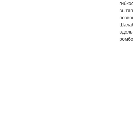
гибко
вытяг
позво
Шалаб
вдоль
ромбо