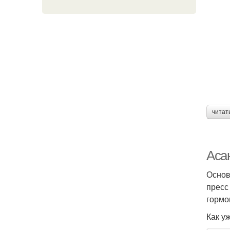
читат
Асан
Основ
пресс
гормо
Как у