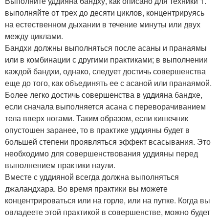
Выполните уддияна бандху, как описано для техники 1.
выполняйте от трех до десяти циклов, концентрируясь
на естественном дыхании в течение минуты или двух
между циклами.
Бандхи должны выполняться после асаны и пранаямы
или в комбинации с другими практиками; в выполнении
каждой бандхи, однако, следует достичь совершенства
еще до того, как объединять ее с асаной или пранаямой.
Более легко достичь совершенства в уддияна бандхе,
если сначала выполняется асана с переворачиванием
тела вверх ногами. Таким образом, если кишечник
опустошен заранее, то в практике уддияны будет в
большей степени проявляться эффект всасывания. Это
необходимо для совершенствования уддияны перед
выполнением практики наули.
Вместе с уддияной всегда должна выполняться
джаландхара. Во время практики вы можете
концентрироваться или на горле, или на пупке. Когда вы
овладеете этой практикой в совершенстве, можно будет