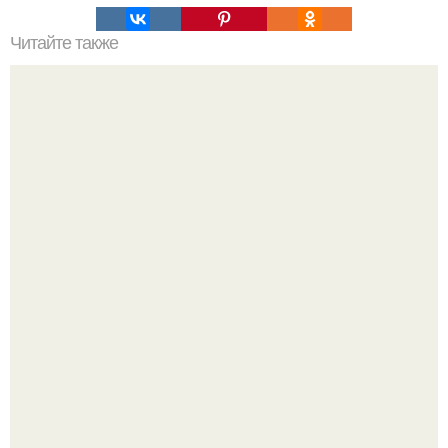
Читайте также
как найти спокойствие внутри себя. 20 советов как
обрести внутренний покой в повседневной жизни.
Напоминалка: привычка замечать хорошее даже в