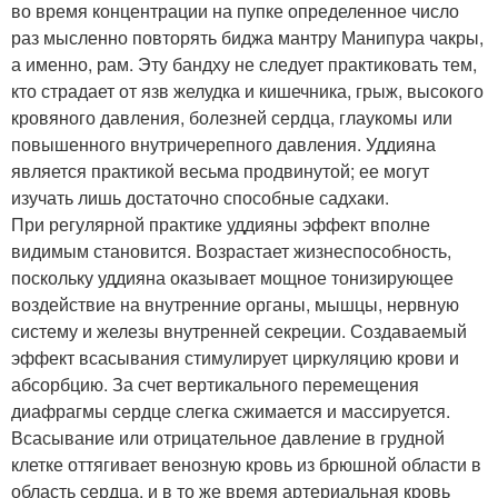
во время концентрации на пупке определенное число
раз мысленно повторять биджа мантру Манипура чакры,
а именно, рам. Эту бандху не следует практиковать тем,
кто страдает от язв желудка и кишечника, грыж, высокого
кровяного давления, болезней сердца, глаукомы или
повышенного внутричерепного давления. Уддияна
является практикой весьма продвинутой; ее могут
изучать лишь достаточно способные садхаки.
При регулярной практике уддияны эффект вполне
видимым становится. Возрастает жизнеспособность,
поскольку уддияна оказывает мощное тонизирующее
воздействие на внутренние органы, мышцы, нервную
систему и железы внутренней секреции. Создаваемый
эффект всасывания стимулирует циркуляцию крови и
абсорбцию. За счет вертикального перемещения
диафрагмы сердце слегка сжимается и массируется.
Всасывание или отрицательное давление в грудной
клетке оттягивает венозную кровь из брюшной области в
область сердца, и в то же время артериальная кровь