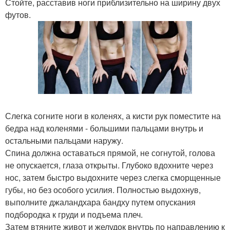
Стойте, расставив ноги приблизительно на ширину двух
футов.
Слегка согните ноги в коленях, а кисти рук поместите на
бедра над коленями - большими пальцами внутрь и
остальными пальцами наружу.
Спина должна оставаться прямой, не согнутой, голова
не опускается, глаза открыты. Глубоко вдохните через
нос, затем быстро выдохните через слегка сморщенные
губы, но без особого усилия. Полностью выдохнув,
выполните джаландхара бандху путем опускания
подбородка к груди и подъема плеч.
Затем втяните живот и желудок внутрь по направлению к