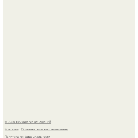
Hе надо стремиться афишировать свое равнодушие.
Расплата за характер?
© 2026 Психология отношений
Контакты
Пользовательское соглашение
Политика конфидециальности