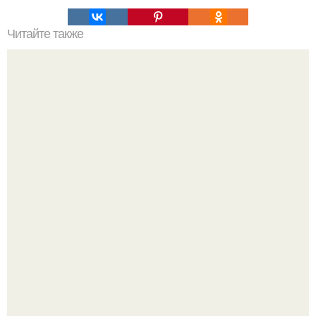
Читайте также
Можно ли носить кольцо на безымянном пальце правой
руки незамужней девушке