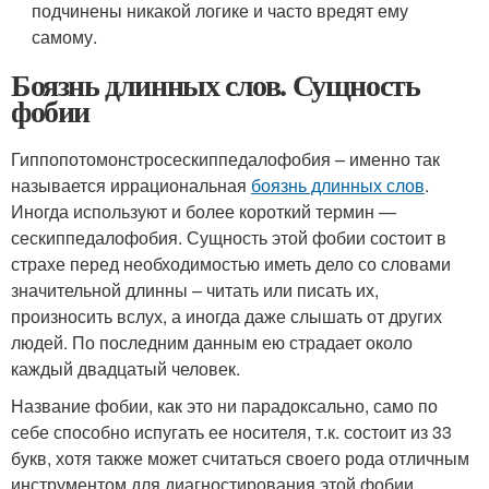
подчинены никакой логике и часто вредят ему
самому.
Боязнь длинных слов. Сущность
фобии
Гиппопотомонстросескиппедалофобия – именно так
называется иррациональная
боязнь длинных слов
.
Иногда используют и более короткий термин —
сескиппедалофобия. Сущность этой фобии состоит в
страхе перед необходимостью иметь дело со словами
значительной длинны – читать или писать их,
произносить вслух, а иногда даже слышать от других
людей. По последним данным ею страдает около
каждый двадцатый человек.
Название фобии, как это ни парадоксально, само по
себе способно испугать ее носителя, т.к. состоит из 33
букв, хотя также может считаться своего рода отличным
инструментом для диагностирования этой фобии.