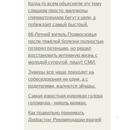
Когда-то всем объясняли эту тему
слишком просто: миллионы
сперматозоидов бегут к цели, а
побеждает самый быстрый.
66-Летний житель Подмосковья
после тяжёлой болезни полностью
потерял потенцию, но решил
восстановить интимную жизнь с
молодой супругой, пишут СМИ.
Зумеры все чаще приходят на
собеседования не одни, а с
родителями, жалуются эйчары.
Самая известная кудрявая голова
голливуда - николь кидман.
Как правильно принимать
.
Дюфастон: Рекомендации врачей