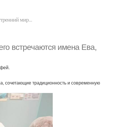
утренний мир...
го встречаются имена Ева,
офей.
на, сочетающие традиционность и современную