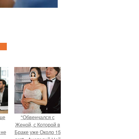
ще
"Обвенчался с
Женой, с Которой в
 не
Браке уже Около 15