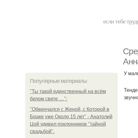
если тебе труд
Сре
Анн
У мал
Популярные материалы
Тенде
"Ты такой единственный на всём
звучн
белом свете …":
"Обвенчался с Женой, с Которой в
Браке уже Около 15 лет" - Анатолий
Цой удивил поклонников "тайной
свадьбой".