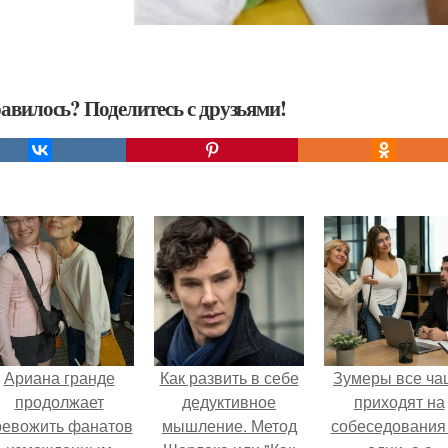
авилось? Поделитесь с друзьями!
Ариана гранде
Как развить в себе
Зумеры все ча
продолжает
дедуктивное
приходят на
ревожить фанатов
мышление. Метод
собеседования